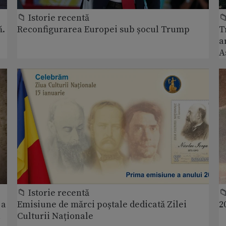
📁 Istorie recentă

ă.
Reconfigurarea Europei sub șocul Trump
T
a
A
📁 Istorie recentă

 a
Emisiune de mărci poștale dedicată Zilei
2
a
Culturii Naționale