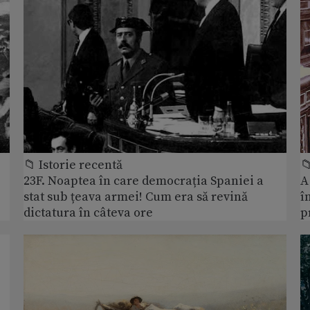
📁 Istorie recentă

23F. Noaptea în care democrația Spaniei a
A
stat sub țeava armei! Cum era să revină
î
dictatura în câteva ore
p