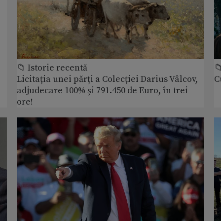
📁 Istorie recentă

Licitația unei părți a Colecției Darius Vâlcov,
C
adjudecare 100% și 791.450 de Euro, în trei
ore!