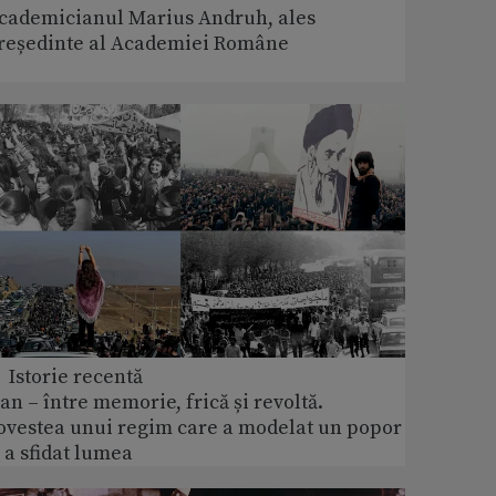
cademicianul Marius Andruh, ales
reședinte al Academiei Române
 Istorie recentă
ran – între memorie, frică și revoltă.
ovestea unui regim care a modelat un popor
i a sfidat lumea