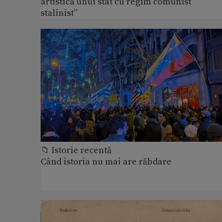
artistică unui stat cu regim comunist
stalinist”
📁 Istorie recentă
Când istoria nu mai are răbdare