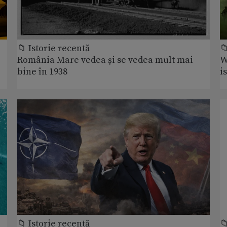
📁 Istorie recentă

România Mare vedea și se vedea mult mai
W
bine în 1938
i
📁 Istorie recentă
