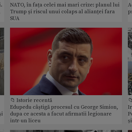
.
NATO, în fața celei mai mari crize: planul lui
A
a
Trump și riscul unui colaps al alianței fara
p
SUA
📁 Istorie recentă

Edupedu câștigă procesul cu George Simion,
I
și
dupa ce acesta a facut afirmatii legionare
P
intr-un liceu
ș