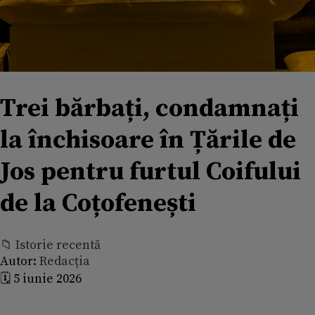
Trei bărbați, condamnați
la închisoare în Țările de
Jos pentru furtul Coifului
de la Coțofenești
📁 Istorie recentă
Autor:
Redacția
🗓️ 5 iunie 2026