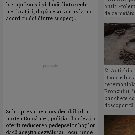
la Coțofenești și două dintre cele
antic Ptolem
trei brățări, după ce au ajuns la un
de cercetăto
acord cu doi dintre suspecți.
📁 Antichita
O mare bucă
ceremonială
Bronzului, î
banchete c
descoperită
Sub o presiune considerabilă din
partea României, poliția olandeză a
oferit reducerea pedepselor hoților
dacă aceștia dezvăluiau locul unde