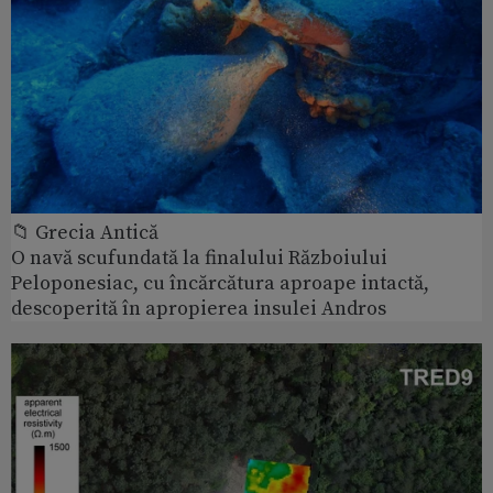
📁 Grecia Antică
O navă scufundată la finalului Războiului
Peloponesiac, cu încărcătura aproape intactă,
descoperită în apropierea insulei Andros