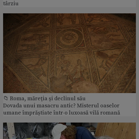
târziu
📁 Roma, măreţia şi declinul său
Dovada unui masacru antic? Misterul oaselor
umane împrăștiate într-o luxoasă vilă romană