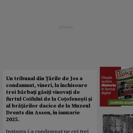
Un tribunal din Țările de Jos a
condamnat, vineri, la închisoare
trei bărbați găsiți vinovați de
furtul Coifului de la Coțofenești și
al brățărilor dacice de la Muzeul
Drents din Assen, în ianuarie
2025.
Instanța i-a condamnat pe cei trei