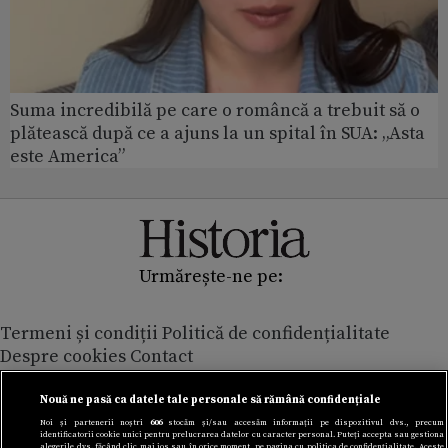
Suma incredibilă pe care o româncă a trebuit să o
plătească după ce a ajuns la un spital în SUA: „Asta
este America”
Urmărește-ne pe:
Termeni și condiții
Politică de confidențialitate
Despre cookies
Contact
Modifică preferințe pentru confidențialitate
© Toate drepturile rezervate Adevarul Holding 2026
Nouă ne pasă ca datele tale personale să rămână confidențiale
Noi și partenerii noștri
606
stocăm și/sau accesăm informații pe dispozitivul dvs., precum
identificatorii cookie unici pentru prelucrarea datelor cu caracter personal. Puteți accepta sau gestiona
Din rețeaua Adevărul Holding:
alegerile dvs. făcând clic mai jos sau în orice moment, pe pagina cu politica de confidențialitate. Aceste