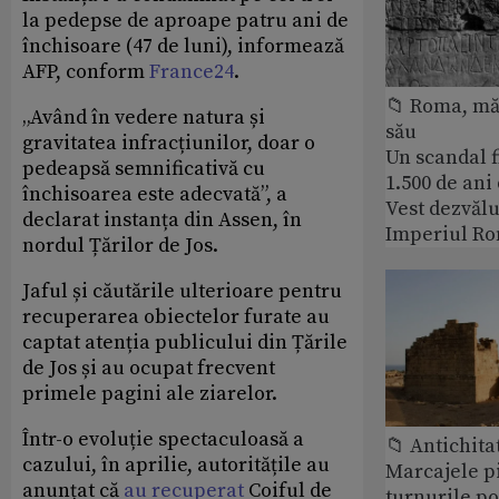
la pedepse de aproape patru ani de
închisoare (47 de luni), informează
AFP, conform
France24
.
📁 Roma, măr
„Având în vedere natura și
său
gravitatea infracțiunilor, doar o
Un scandal f
pedeapsă semnificativă cu
1.500 de ani
închisoarea este adecvată”, a
Vest dezvălu
declarat instanța din Assen, în
Imperiul Ro
nordul Țărilor de Jos.
Jaful și căutările ulterioare pentru
recuperarea obiectelor furate au
captat atenția publicului din Țările
de Jos și au ocupat frecvent
primele pagini ale ziarelor.
Într-o evoluție spectaculoasă a
📁 Antichita
cazului, în aprilie, autoritățile au
Marcajele pi
anunțat că
au recuperat
Coiful de
turnurile po