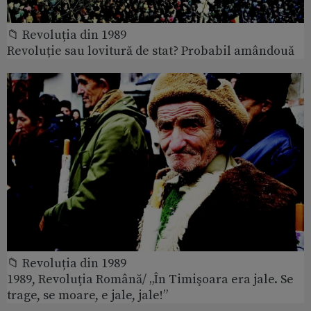
📁 Revoluția din 1989
Revoluție sau lovitură de stat? Probabil amândouă
📁 Revoluția din 1989
1989, Revoluţia Română/ „În Timişoara era jale. Se
trage, se moare, e jale, jale!”