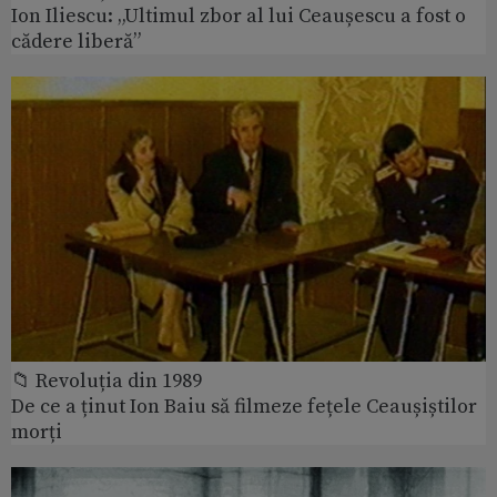
Ion Iliescu: „Ultimul zbor al lui Ceaușescu a fost o
cădere liberă”
📁 Revoluția din 1989
De ce a ținut Ion Baiu să filmeze fețele Ceaușiștilor
morți