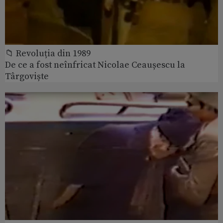
📁 Revoluția din 1989
De ce a fost neînfricat Nicolae Ceaușescu la
Târgoviște