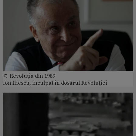
📁 Revoluția din 1989
Ion Iliescu, inculpat în dosarul Revoluţiei