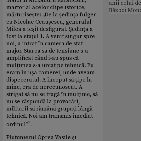
Maiorul Alexandru Rafailescu,
anii celui d
martor al acelor clipe istorice,
Război Mond
mărturisește: „De la ședința fulger
cu Nicolae Ceaușescu, generalul
Milea a ieșit desfigurat. Ședința a
fost la etajul 1. A venit singur spre
noi, a intrat în camera de stat-
major. Starea sa de tensiune s-a
amplificat când i-au spus că
mulțimea s-a urcat pe tehnică. Eu
eram în ușa camerei, unde aveam
dispeceratul. A început să țipe la
mine, era de nerecunoscut. A
strigat să nu se tragă în mulțime, să
nu se răspundă la provocări,
militarii să rămână grupați lângă
tehnică. Noi am transmis imediat
2
ordinul”
.
Plutonierul Oprea Vasile și