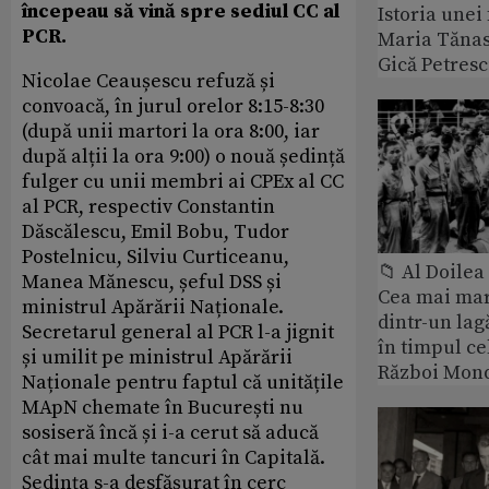
începeau să vină spre sediul CC al
Istoria unei 
PCR.
Maria Tănase
Gică Petres
Nicolae Ceaușescu refuză și
convoacă, în jurul orelor 8:15-8:30
(după unii martori la ora 8:00, iar
după alții la ora 9:00) o nouă ședință
fulger cu unii membri ai CPEx al CC
al PCR, respectiv Constantin
Dăscălescu, Emil Bobu, Tudor
Postelnicu, Silviu Curticeanu,
📁 Al Doile
Manea Mănescu, șeful DSS și
Cea mai ma
ministrul Apărării Naționale.
dintr-un lag
Secretarul general al PCR l-a jignit
în timpul ce
și umilit pe ministrul Apărării
Război Mond
Naționale pentru faptul că unitățile
MApN chemate în București nu
sosiseră încă și i-a cerut să aducă
cât mai multe tancuri în Capitală.
Ședința s-a desfășurat în cerc