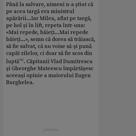
Până la salvare, nimeni n-a știut că
pe acea targă era ministrul
apărării…Iar Milea, aflat pe targă,
pe hol și în lift, repeta într-una:
«Mai repede, băieți…Mai repede
băieți...»,
semn că dorea să trăiască,
să fie salvat, că nu voise să-și pună
capăt zilelor, ci doar să fie scos din
6
luptă”
. Căpitanii Vlad Dumitrescu
și Gheorghe Mateescu împărtășesc
aceeași opinie a maiorului Eugen
Burghelea.