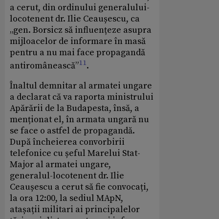
a cerut, din ordinului generalului-
locotenent dr. Ilie Ceaușescu, ca
„gen. Borsicz să influențeze asupra
mijloacelor de informare în masă
pentru a nu mai face propagandă
11
antiromânească”
.
Înaltul demnitar al armatei ungare
a declarat că va raporta ministrului
Apărării de la Budapesta, însă, a
menționat el, în armata ungară nu
se face o astfel de propagandă.
După încheierea convorbirii
telefonice cu șeful Marelui Stat-
Major al armatei ungare,
generalul-locotenent dr. Ilie
Ceaușescu a cerut să fie convocați,
la ora 12:00, la sediul MApN,
atașații militari ai principalelor