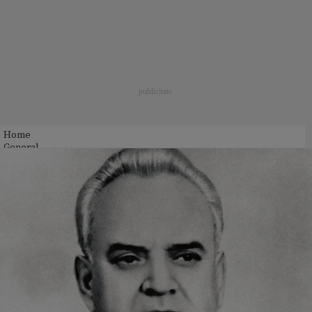
Home
General