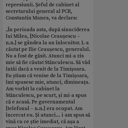
represiunii. Șeful de cabinet al
secretarului general al PCR,
Constantin Manea, va declara:
„În perioada asta, după sinuciderea
lui Milea,
[Nicolae Ceaușescu –
n.n.]
se gândea la un înlocuitor. L-a
căutat pe Ilie Ceaușescu, generalul.
Nu a fost de găsit. Atunci mi-a zis
mie să fie căutat Stănculescu. Să văd
întâi dacă a venit de la Timișoara.
Eu știam că venise de la Timișoara,
îmi spusese mie, atunci, dimineața.
Am vorbit la cabinet la
Stănculescu, pe scurt, și mi-a spus
că e acasă. Pe guvernamental
[telefonul – n.n.] era ocupat. Am
încercat eu. Și atunci… i-am spus să
vină cu ce știe imediat, că așa a