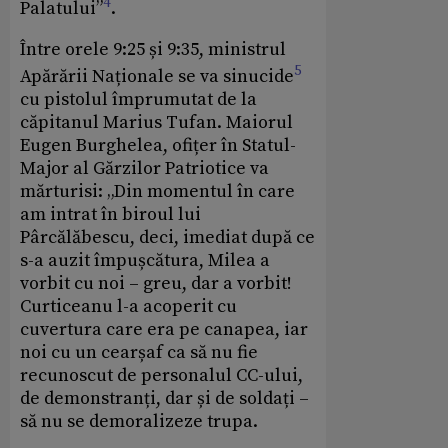
4
Palatului”
.
Între orele 9:25 și 9:35, ministrul
5
Apărării Naționale se va sinucide
cu pistolul împrumutat de la
căpitanul Marius Tufan. Maiorul
Eugen Burghelea,
ofițer în Statul-
Major al Gărzilor Patriotice va
mărturisi: „Din momentul în care
am intrat în biroul lui
Pârcălăbescu, deci, imediat după ce
s-a auzit împușcătura, Milea a
vorbit cu noi – greu, dar a vorbit!
Curticeanu l-a acoperit cu
cuvertura care era pe canapea, iar
noi cu un cearșaf ca să nu fie
recunoscut de personalul CC-ului,
de demonstranți, dar și de soldați –
să nu se demoralizeze trupa.