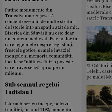
Fortărețele 
sașilor: Bise
Puține monumente din
medievale c
Transilvania reușesc să
satele Trans
concentreze atât de multe straturi
de istorie într-un spațiu atât de mic.
Biserica din Sânvăsii nu este doar
un edificiu medieval. Este un loc în
care legendele despre regi sfinți,
frescele gotice, urmele invaziei
mongole și memoria comunității
locale se întâlnesc într-o poveste
📁 Călătorii 
care traversează aproape un
Teleki, cast
mileniu.
pe malul Mu
Sub semnul regelui
Ladislau I
Istoria bisericii începe, potrivit
tradiției, în anul 1192, momentul