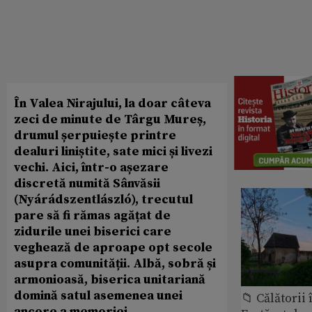
În Valea Nirajului, la doar câteva
zeci de minute de Târgu Mureș,
drumul șerpuiește printre
dealuri liniștite, sate mici și livezi
vechi. Aici, într-o așezare
discretă numită Sânvăsii
(Nyárádszentlászló), trecutul
pare să fi rămas agățat de
zidurile unei biserici care
veghează de aproape opt secole
asupra comunității. Albă, sobră și
armonioasă, biserica unitariană
domină satul asemenea unei
📁 Călătorii 
ancore a memoriei.