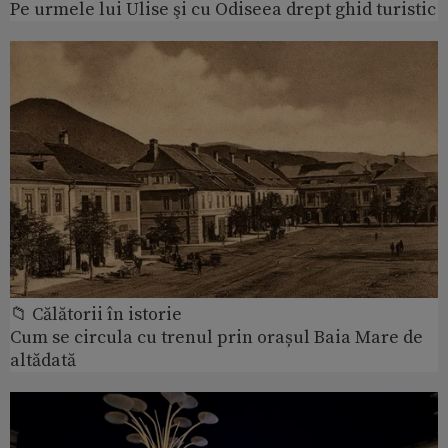
Pe urmele lui Ulise şi cu Odiseea drept ghid turistic
📁 Călătorii în istorie
Cum se circula cu trenul prin orașul Baia Mare de
altădată