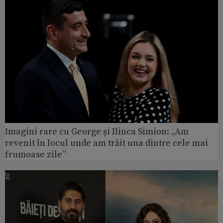
Imagini rare cu George și Ilinca Simion: „Am
revenit în locul unde am trăit una dintre cele mai
frumoase zile”