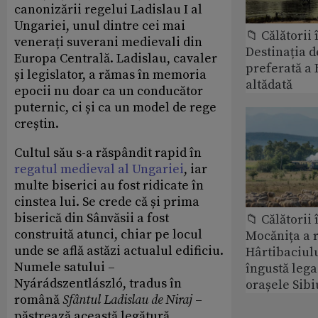
canonizării regelui Ladislau I al
Ungariei, unul dintre cei mai
📁 Călătorii 
venerați suverani medievali din
Destinația d
Europa Centrală. Ladislau, cavaler
preferată a 
și legislator, a rămas în memoria
altădată
epocii nu doar ca un conducător
puternic, ci și ca un model de rege
creștin.
Cultul său s-a răspândit rapid în
regatul medieval al Ungariei
, iar
multe biserici au fost ridicate în
cinstea lui. Se crede că și prima
biserică din Sânvăsii a fost
📁 Călătorii 
construită atunci, chiar pe locul
Mocănița a 
unde se află astăzi actualul edificiu.
Hârtibaciulu
Numele satului –
îngustă lega
Nyárádszentlászló, tradus în
orașele Sibi
română
Sfântul Ladislau de Niraj
–
păstrează această legătură.