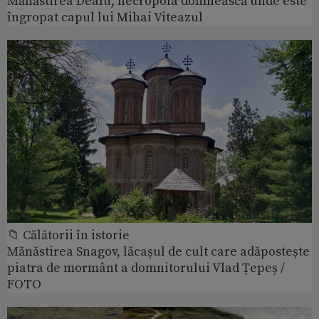
Mănăstirea Dealu, necropola domnească unde este
îngropat capul lui Mihai Viteazul
📁 Călătorii în istorie
Mănăstirea Snagov, lăcașul de cult care adăpostește
piatra de mormânt a domnitorului Vlad Țepeș /
FOTO