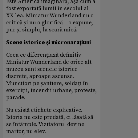
Este America imaginară, așa cum a
fost exportată lumii în secolul al
XX-lea. Miniatur Wunderland nu o
critică și nu o glorifică – o expune,
pur și simplu, la scară mică.
Scene istorice și micronarațiuni
Ceea ce diferențiază definitiv
Miniatur Wunderland de orice alt
muzeu sunt scenele istorice
discrete, aproape ascunse.
Muncitori pe șantiere, soldați în
exerciții, incendii urbane, proteste,
parade.
Nu există etichete explicative.
Istoria nu este predată, ci lăsată să
se întâmple. Vizitatorul devine
martor, nu elev.