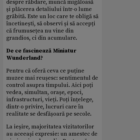
despre răbdare, muncă migăloasă
și plăcerea detaliului într-o lume
grăbită. Este un loc care te obligă să
încetinești, să observi și să accepți
că frumusețea nu vine din
grandios, ci din acumulare.
De ce fascinează Miniatur
Wunderland?
Pentru că oferă ceva ce puține
muzee mai reușesc: sentimentul de
control asupra timpului. Aici poți
vedea, simultan, orașe, epoci,
infrastructuri, vieți. Poți înțelege,
dintr-o privire, lucruri care în
realitate se desfășoară pe secole.
La ieșire, majoritatea vizitatorilor
au aceeași expresie: un amestec de