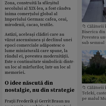
Zona, construită la sfârșitul
secolului al XIX-lea, a fost cândva
inima comerțului global al
Imperiului German: cafea, ceai,
mirodenii, cacao, textile.
📁 Călătorii 
Biserica din
Astăzi, aceleași clădiri care au
Povestea unu
văzut ascensiunea și declinul unei
sub semnul 
epoci comerciale adăpostesc o
lume miniaturală care spune, la
rândul ei, povestea modernității.
Este o continuitate simbolică: dintr-
un loc al mărfurilor, într-un loc al
memoriei.
O idee născută din
📁 Călătorii 
nostalgie, nu din strategie
Teleki, cast
pe malul Mu
Frații Frederik și Gerrit Braun nu