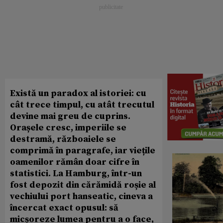
Există un paradox al istoriei: cu
cât trece timpul, cu atât trecutul
devine mai greu de cuprins.
Orașele cresc, imperiile se
destramă, războaiele se
comprimă în paragrafe, iar viețile
oamenilor rămân doar cifre în
statistici. La Hamburg, într-un
fost depozit din cărămidă roșie al
vechiului port hanseatic, cineva a
încercat exact opusul: să
micșoreze lumea pentru a o face,