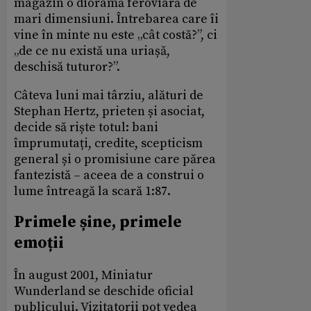
magazin o dioramă feroviară de
mari dimensiuni. Întrebarea care îi
vine în minte nu este „cât costă?”, ci
„de ce nu există una uriașă,
deschisă tuturor?”.
Câteva luni mai târziu, alături de
Stephan Hertz, prieten și asociat,
decide să riște totul: bani
împrumutați, credite, scepticism
general și o promisiune care părea
fantezistă – aceea de a construi o
lume întreagă la scară 1:87.
Primele șine, primele
emoții
În august 2001, Miniatur
Wunderland se deschide oficial
publicului. Vizitatorii pot vedea