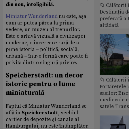
din nou, inteligibilă.
📁 Călătorii 
Destinația d
Miniatur Wunderland
nu este, așa
preferată a 
cum ar putea părea la prima
altădată
vedere, un muzeu al trenurilor.
Este o arhivă vizuală a civilizației
moderne, o încercare rară de a
pune istoria – politică, socială,
urbană – într-o formă care poate fi
privită dintr-o singură privire.
Speicherstadt: un decor
📁 Călătorii 
istoric pentru o lume
Fortărețele 
miniaturală
sașilor: Bise
medievale c
Faptul că Miniatur Wunderland se
satele Trans
află în
Speicherstadt
, vechiul
cartier de depozite și canale al
Hamburgului, nu este întâmplător.