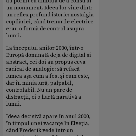
au pornit cu ambiția de a construi
un monument. Ideea lor vine dintr-
un reflex profund istoric: nostalgia
copilăriei, când trenurile electrice
erau o formă de control asupra
lumii.
La începutul anilor 2000, într-o
Europă dominată deja de digital și
abstract, cei doi au propus ceva
radical de analogic: să refacă
lumea așa cum a fost și cum este,
dar în miniatură, palpabil,
controlabil. Nu un parc de
distracții, ci o hartă narativă a
lumii.
Ideea decisivă apare în anul 2000,
în timpul unei vacanțe în Elveția,
când Frederik vede într-un