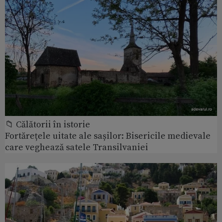
📁 Călătorii în istorie
Fortărețele uitate ale sașilor: Bisericile medievale
care veghează satele Transilvaniei