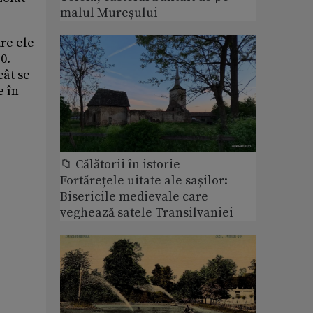
malul Mureșului
tre ele
0.
cât se
e în
📁 Călătorii în istorie
Fortărețele uitate ale sașilor:
Bisericile medievale care
veghează satele Transilvaniei