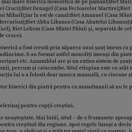
a mai mare biserică monolitică de pe pământ;Biet Mar
tei Cruci);Biet Denagel (Casa Fecioarelor Martire);Biet
ui Mihail);iar la est de canal:Biet Amanuel (Casa Sfân
ercurius);Biet Abba Libanos (Casa Abatelui Libanos);
ael), Biet Lehem (Casa Sfintei Pâini) și, separată de cel
de cruce).
 biserică a fost creată prin săparea unui șanț imens cu 
 adâncime. S-au format astfel monoliți imenși din piatr
operișuri etc. Ansamblul are și un extins sistem de șanț
onii, precum și catacombe. Situl etiopian este cu atât 
cția lui s-a folosit doar munca manuală, cu ciocane și 
tor biserici din piatră pentru ca musulmanii să nu le 
pelerinaj pentru copții creștini.
țe neașteptate. Mai întâi, situl – de o frumusețe aproa
pentru creștinii din regiune. Apoi regele însuși a decis 
 tron, a abdicat și a trăit tot restul vieții ca pustnic, i