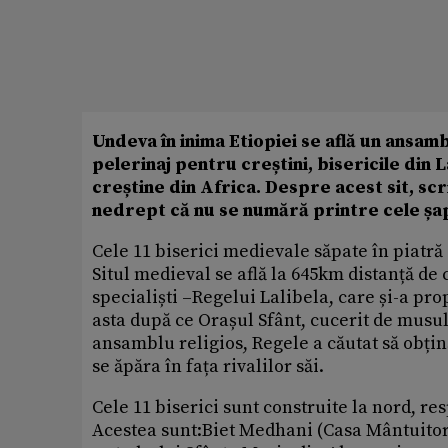
Undeva în inima Etiopiei se află un ansam
pelerinaj pentru creștini, bisericile di
creștine din Africa. Despre acest sit, sc
nedrept că nu se numără printre cele șapt
Cele 11 biserici medievale săpate în piatră 
Situl medieval se află la 645km distanță de 
specialiști –Regelui Lalibela, care și-a pro
asta după ce Orașul Sfânt, cucerit de musul
ansamblu religios, Regele a căutat să obțin
se ăpăra în fața rivalilor săi.
Cele 11 biserici sunt construite la nord, res
Acestea sunt:Biet Medhani (Casa Mântuitoru