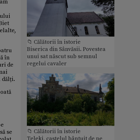
iam
tului
Biet
elalte,
📁 Călătorii în istorie
Biserica din Sânvăsii. Povestea
patru
unui sat născut sub semnul
ă în
regelui cavaler
uri de
mai
dălți.
poată
pe
📁 Călătorii în istorie
să se
Teleki, castelul bântuit de pe
zolat