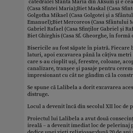
catedralei Sfânta Maria din Aksum și e ce
(Casa Sfintei Maria);Biet Maskal (Casa Sfin
Golgotha Mikael (Casa Golgotei și a Sfântul
Emanuel);Biet Mercoreos (Casa Sfântului M
Gabriel Rafael (Casa Sfinților Gabriel și Raf
Biet Ghirghis (Casa Sf. Gheorghe, în formă 
Bisericile au fost săpate în piatră. Fiecare
laturi, apoi excavarea până la câțiva metri
care s-au cioplit uși, ferestre, coloane, ac
canalizare, tranșee și pasaje pentru cerem
impresionant cu cât ne gândim că la constru
Se spune că Lalibela a dorit excavarea aces
distruge.
Locul a devenit încă din secolul XII loc de 
Proiectul lui Lalibela a avut două consecin
ireală – a devenit imediat loc de pelerinaj 
dedice unei vieți religioase;după 20 de ani pe