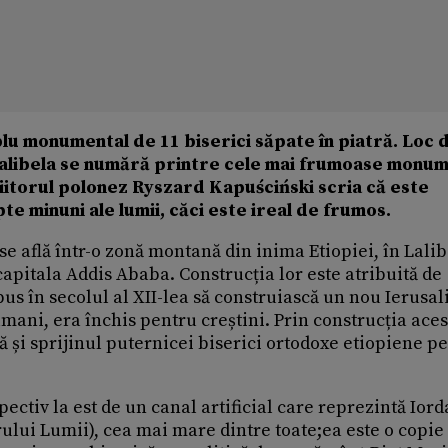
blu monumental de 11 biserici săpate în piatră. Loc 
n Lalibela se numără printre cele mai frumoase monu
riitorul polonez Ryszard Kapuściński scria că este
e minuni ale lumii, căci este ireal de frumos.
se află într-o zonă montană din inima Etiopiei, în Lalib
capitala Addis Ababa. Construcția lor este atribuită de
pus în secolul al XII-lea să construiască un nou Ierusal
mani, era închis pentru creștini. Prin construcția aces
ă și sprijinul puternicei biserici ortodoxe etiopiene p
pectiv la est de un canal artificial care reprezintă Iord
lui Lumii), cea mai mare dintre toate;ea este o copie