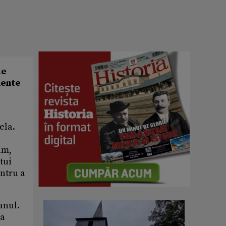
de
mente
ela.
im,
tui
entru a
anul.
 a