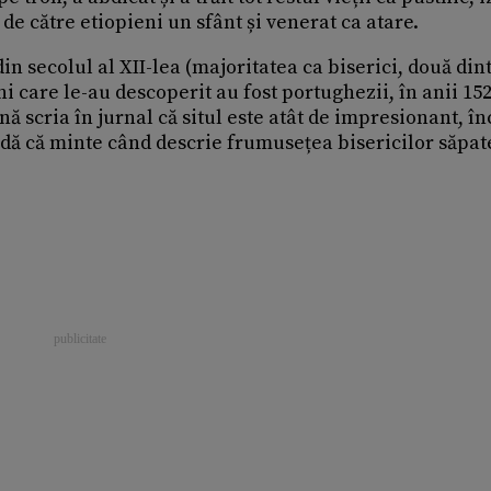
 de către etiopieni un sfânt și venerat ca atare.
din secolul al XII-lea (majoritatea ca biserici, două din
i care le-au descoperit au fost portughezii, în anii 152
nă scria în jurnal că situl este atât de impresionant, în
eadă că minte când descrie frumusețea bisericilor săpat