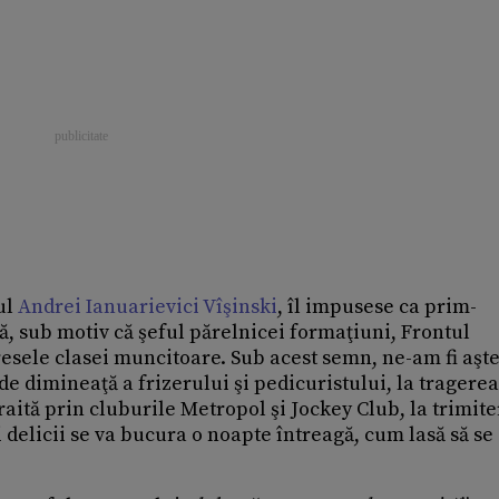
ul
Andrei Ianuarievici Vîşinski
, îl impusese ca prim-
, sub motiv că şeful părelnicei formaţiuni, Frontul
eresele clasei muncitoare. Sub acest semn, ne-am fi aşte
de dimineaţă a frizerului şi pedicuristului, la tragere
raită prin cluburile Metropol şi Jockey Club, la trimit
 delicii se va bucura o noapte întreagă, cum lasă să se