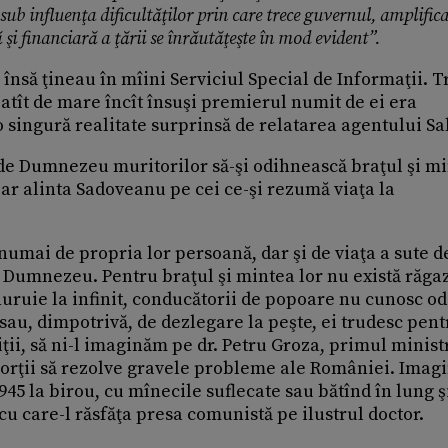
 sub influenţa dificultăţilor prin care trece guvernul, amplifica
 şi financiară a ţării se înrăutăţeşte în mod evident”.
însă ţineau în mîini Serviciul Special de Informaţii. T
 atît de mare încît însuşi premierul numit de ei era
 singură realitate surprinsă de relatarea agentului Sa
ă de Dumnezeu muritorilor să-şi odihnească braţul şi mi
i-ar alinta Sadoveanu pe cei ce-şi rezumă viaţa la
numai de propria lor persoană, dar şi de viaţa a sute d
i Dumnezeu. Pentru braţul şi mintea lor nu există răgaz
uie la infinit, conducătorii de popoare nu cunosc od
 sau, dimpotrivă, de dezlegare la peşte, ei trudesc pent
iţii, să ni-l imaginăm pe dr. Petru Groza, primul minist
morţii să rezolve gravele probleme ale României. Imag
5 la birou, cu mînecile suflecate sau bătînd în lung şi
a cu care-l răsfăţa presa comunistă pe ilustrul doctor.