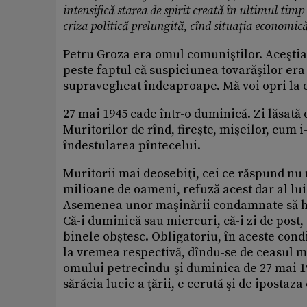
intensifică starea de spirit creată în ultimul timp
criza politică prelungită, cînd situaţia economică
Petru Groza era omul comuniştilor. Aceştia 
peste faptul că suspiciunea tovarăşilor era
supravegheat îndeaproape. Mă voi opri la o
27 mai 1945 cade într-o duminică. Zi lăsat
Muritorilor de rînd, fireşte, mişeilor, cum 
îndestularea pîntecelui.
Muritorii mai deosebiţi, cei ce răspund nu 
milioane de oameni, refuză acest dar al lu
Asemenea unor maşinării condamnate să hur
Că-i duminică sau miercuri, că-i zi de post,
binele obştesc. Obligatoriu, în aceste cond
la vremea respectivă, dîndu-se de ceasul 
omului petrecîndu-şi duminica de 27 mai 194
sărăcia lucie a ţării, e cerută şi de ipostaz