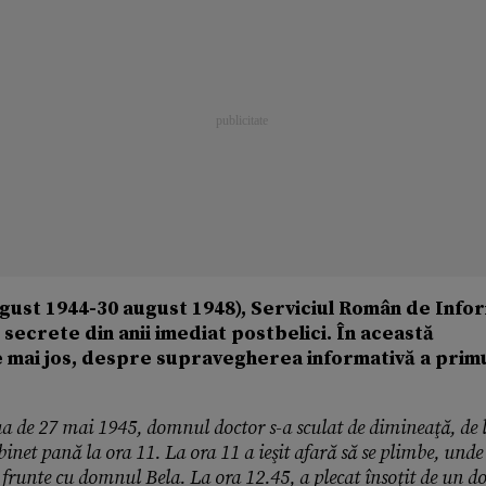
august 1944-30 august 1948), Serviciul Român de Infor
secrete din anii imediat postbelici. În această
de mai jos, despre supravegherea informativă a prim
ua de 27 mai 1945, domnul doctor s-a sculat de dimineaţă, de l
abinet pană la ora 11. La ora 11 a ieşit afară să se plimbe, unde 
n frunte cu domnul Bela. La ora 12.45, a plecat însoţit de un 