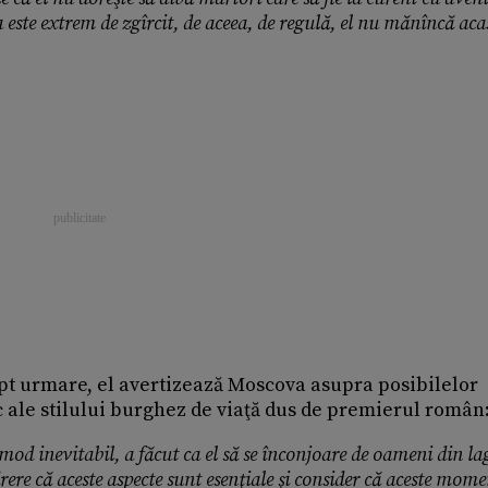
a este extrem de zgîrcit, de aceea, de regulă, el nu mănîncă acas
pt urmare, el avertizează Moscova asupra posibilelor
c ale stilului burghez de viaţă dus de premierul român
mod inevitabil, a făcut ca el să se înconjoare de oameni din la
ărere că aceste aspecte sunt esenţiale şi consider că aceste mom