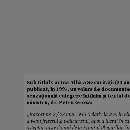
Sub titlul Cartea Albă a Securităţii (23 
publicat, în 1997, un volum de documente 
senzaţională culegere întîlnim şi textul 
ministru, dr. Petru Groza:
„Raport nr. 2 / 28 mai 1945 Relativ la P.G. în zi
a venit frizerul şi pedicuristul, apoi a lucrat în c
aşteptau nişte domni de la Frontul Plugarilor, î