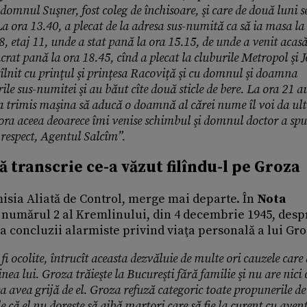
omnul Suşner, fost coleg de închisoare, şi care de două luni se
 La ora 13.40, a plecat de la adresa sus-numită ca să ia masa la
etaj 11, unde a stat pană la ora 15.15, de unde a venit acasă
ucrat pană la ora 18.45, cînd a plecat la cluburile Metropol şi 
tîlnit cu prinţul şi prinţesa Racoviţă şi cu domnul şi doamna
ile sus-numitei şi au băut cîte două sticle de bere. La ora 21 a
a trimis maşina să aducă o doamnă al cărei nume îl voi da ulte
ora aceea deoarece îmi venise schimbul şi domnul doctor a spu
 respect, Agentul Salcîm”.
 transcrie ce-a văzut filîndu-l pe Groza
misia Aliată de Control, merge mai departe. În
Nota
ul numărul 2 al Kremlinului, din 4 decembrie 1945, desp
va concluzii alarmiste privind viaţa personală a lui Gro
 fi ocolite, întrucît aceasta dezvăluie de multe ori cauzele care
a lui. Groza trăieşte la Bucureşti fără familie şi nu are nici 
 avea grijă de el. Groza refuză categoric toate propunerile de 
le că el nu doreşte să aibă martori care să fie la curent cu aven