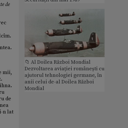
te de
rec
lcîm.
ntea.
📁 Al Doilea Război Mondial
Dezvoltarea aviației românești cu
e mii,
ajutorul tehnologiei germane, în
.
anii celui de-al Doilea Război
ihna.
Mondial
ru
ru de
inea
-n lat