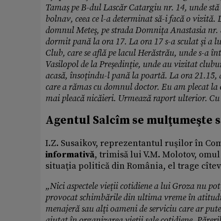
Tamaş pe B-dul Lascăr Catargiu nr. 14, unde stă d
bolnav, ceea ce l-a determinat să-i facă o vizită.
domnul Meteş, pe strada Domniţa Anastasia nr. 8, 
dormit pană la ora 17. La ora 17 s-a sculat şi a l
Club, care se află pe lacul Herăstrău, unde s-a în
Vasilopol de la Preşedinţie, unde au vizitat clubur
acasă, însoţindu-l pană la poartă. La ora 21.15, 
care a rămas cu domnul doctor. Eu am plecat la 
mai pleacă nicăieri. Urmează raport ulterior. Cu
Agentul Salcîm se mulţumeşte să
I.Z. Susaikov, reprezentantul ruşilor în Co
informativă
, trimisă lui V.M. Molotov, om
situaţia politică din România, el trage cîte
„Nici aspectele vieţii cotidiene a lui Groza nu pot
provocat schimbările din ultima vreme în atitudine
menajeră sau alţi oameni de serviciu care ar putea
ajutat în organizarea vieţii sale cotidiene. Păreri