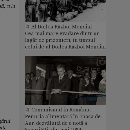
ă, ci la
📁 Al Doilea Război Mondial
Cea mai mare evadare dintr-un
lagăr de prizonieri, în timpul
celui de-al Doilea Război Mondial
:
📁 Comunismul in România
Penuria alimentară în Epoca de
gărul
Aur, dezvăluită de o notă a
ente
Securității din mai 1989