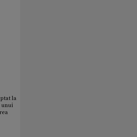
ptat la
a unui
erea