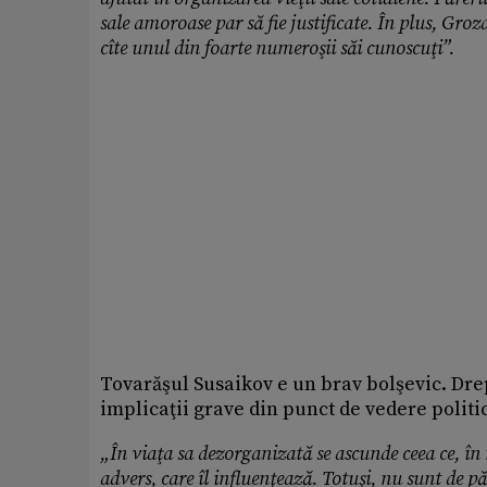
sale amoroase par să fie justificate. În plus, Groz
cîte unul din foarte numeroşii săi cunoscuţi”.
Tovarăşul Susaikov e un brav bolşevic. Dre
implicaţii grave din punct de vedere politi
„În viaţa sa dezorganizată se ascunde ceea ce, în 
advers, care îl influenţează. Totuşi, nu sunt de p