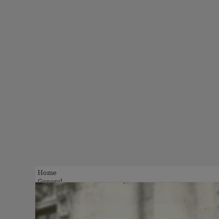
Home
General