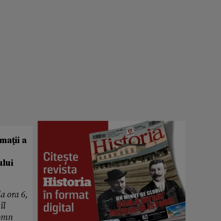
maţii a
ului
a ora 6,
îl
domn