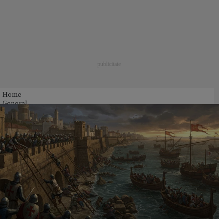
Home
General