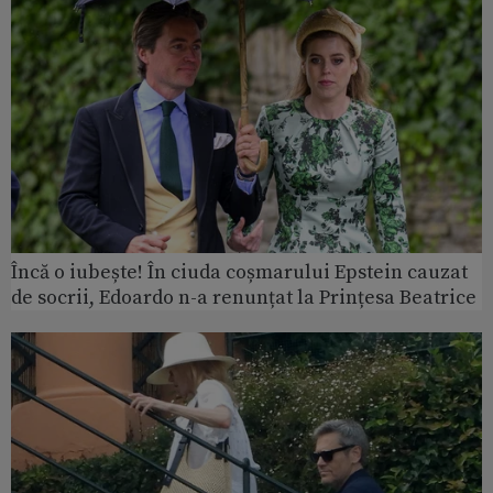
Încă o iubește! În ciuda coșmarului Epstein cauzat
de socrii, Edoardo n-a renunțat la Prințesa Beatrice