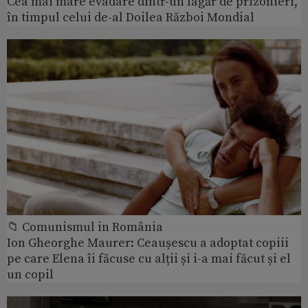
Cea mai mare evadare dintr-un lagăr de prizonieri,
în timpul celui de-al Doilea Război Mondial
📁 Comunismul in România
Ion Gheorghe Maurer: Ceaușescu a adoptat copiii
pe care Elena îi făcuse cu alții și i-a mai făcut și el
un copil