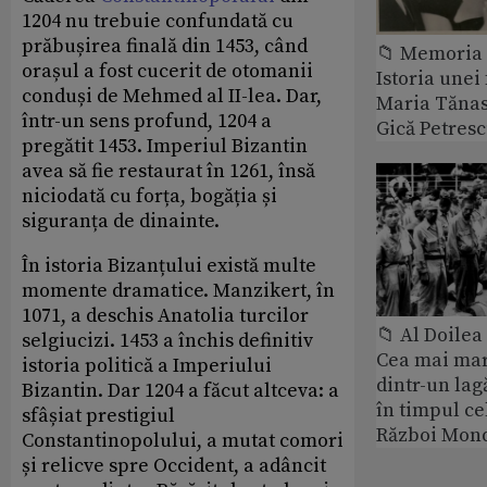
1204 nu trebuie confundată cu
prăbușirea finală din 1453, când
📁 Memoria 
orașul a fost cucerit de otomanii
Istoria unei 
conduși de Mehmed al II-lea. Dar,
Maria Tănase
într-un sens profund, 1204 a
Gică Petres
pregătit 1453. Imperiul Bizantin
avea să fie restaurat în 1261, însă
niciodată cu forța, bogăția și
siguranța de dinainte.
În istoria Bizanțului există multe
momente dramatice. Manzikert, în
1071, a deschis Anatolia turcilor
📁 Al Doile
selgiucizi. 1453 a închis definitiv
Cea mai ma
istoria politică a Imperiului
dintr-un lag
Bizantin. Dar 1204 a făcut altceva: a
în timpul ce
sfâșiat prestigiul
Război Mond
Constantinopolului, a mutat comori
și relicve spre Occident, a adâncit