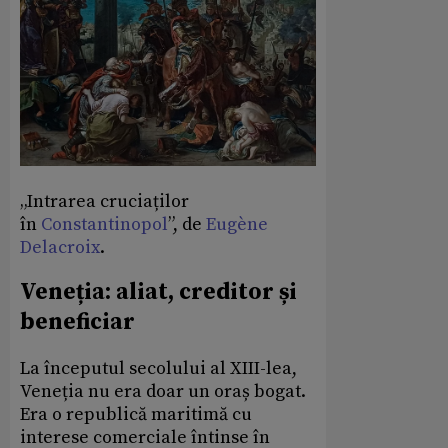
„Intrarea cruciaților
în
Constantinopol
”, de
Eugène
Delacroix
.
Veneția: aliat, creditor și
beneficiar
La începutul secolului al XIII-lea,
Veneția nu era doar un oraș bogat.
Era o republică maritimă cu
interese comerciale întinse în