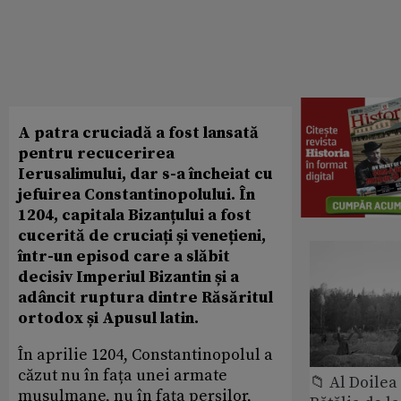
A patra cruciadă a fost lansată
pentru recucerirea
Ierusalimului, dar s-a încheiat cu
jefuirea Constantinopolului. În
1204, capitala Bizanțului a fost
cucerită de cruciați și venețieni,
într-un episod care a slăbit
decisiv Imperiul Bizantin și a
adâncit ruptura dintre Răsăritul
ortodox și Apusul latin.
În aprilie 1204, Constantinopolul a
căzut nu în fața unei armate
📁 Al Doile
musulmane, nu în fața perșilor,