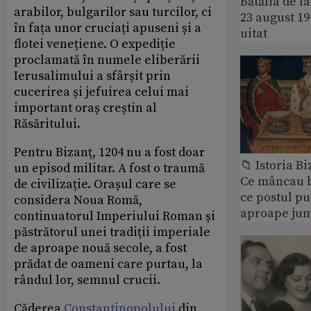
Bătălia de l
arabilor, bulgarilor sau turcilor, ci
23 august 1
în fața unor cruciați apuseni și a
uitat
flotei venețiene. O expediție
proclamată în numele eliberării
Ierusalimului a sfârșit prin
cucerirea și jefuirea celui mai
important oraș creștin al
Răsăritului.
Pentru Bizanț, 1204 nu a fost doar
📁 Istoria B
un episod militar. A fost o traumă
Ce mâncau bi
de civilizație. Orașul care se
ce postul p
considera Noua Romă,
aproape jum
continuatorul Imperiului Roman și
păstrătorul unei tradiții imperiale
de aproape nouă secole, a fost
prădat de oameni care purtau, la
rândul lor, semnul crucii.
Căderea
Constantinopolului
din