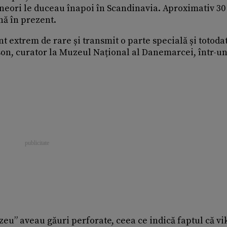
 uneori le duceau înapoi în Scandinavia. Aproximativ 30
nă în prezent.
t extrem de rare și transmit o parte specială și totoda
dson, curator la Muzeul Național al Danemarcei, într-u
” aveau găuri perforate, ceea ce indică faptul că vi