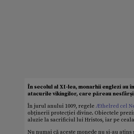
În secolul al XI-lea, monarhii englezi au 
atacurile vikingilor, care păreau nesfârși
În jurul anului 1009, regele
Æthelred cel N
obținerii protecției divine. Obiectele prezi
aluzie la sacrificiul lui Hristos, iar pe ce
Nu numai că aceste monede nu și-au atins s