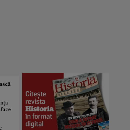
ească
anța
 face
e