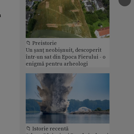
u
📁 Preistorie
Un șanț neobișnuit, descoperit
într-un sat din Epoca Fierului - o
enigmă pentru arheologi
📁 Istorie recentă