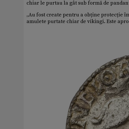
chiar le purtau la gât sub formă de pandant
„Au fost create pentru a obține protecție îm
amulete purtate chiar de vikingi. Este apr