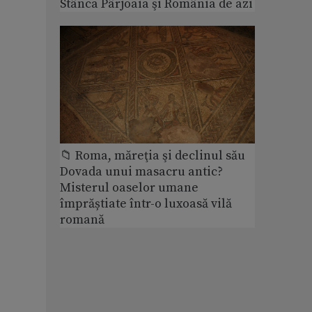
Stânca Pârjoaia şi România de azi
📁 Roma, măreţia şi declinul său
Dovada unui masacru antic?
Misterul oaselor umane
împrăștiate într-o luxoasă vilă
romană