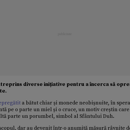
întreprins diverse inițiative pentru a încerca să opr
te.
epregătit
a bătut chiar și monede neobișnuite, în sper
ntă pe o parte un miel și o cruce, un motiv creștin care
alaltă parte un porumbel, simbol al Sfântului Duh.
copul, dar au devenit într-o anumită măsură râvnite d