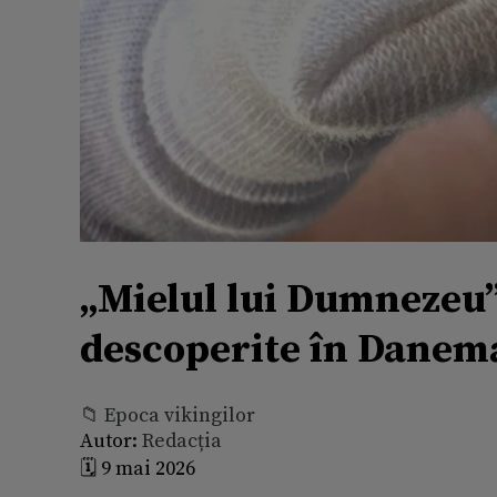
„Mielul lui Dumnezeu”
descoperite în Danem
📁 Epoca vikingilor
Autor:
Redacția
🗓️ 9 mai 2026