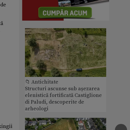
 de
tă
n
📁 Antichitate
Structuri ascunse sub așezarea
elenistică fortificată Castiglione
di Paludi, descoperite de
arheologi
kingii