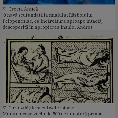
📁 Grecia Antică
O navă scufundată la finalului Războiului
Peloponesiac, cu încărcătura aproape intactă,
descoperită în apropierea insulei Andros
📁 Curiozităţile şi culisele istoriei
Mumii incașe vechi de 500 de ani oferă prima