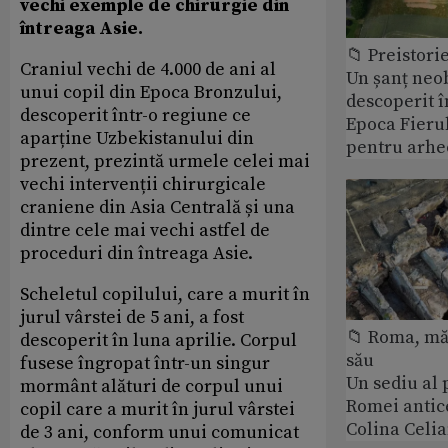
vechi exemple de chirurgie din
întreaga Asie.
📁 Preistori
Craniul vechi de 4.000 de ani al
Un șanț neob
unui copil din Epoca Bronzului,
descoperit î
descoperit într-o regiune ce
Epoca Fierul
aparține Uzbekistanului din
pentru arhe
prezent, prezintă urmele celei mai
vechi intervenții chirurgicale
craniene din Asia Centrală și una
dintre cele mai vechi astfel de
proceduri din întreaga Asie.
Scheletul copilului, care a murit în
jurul vârstei de 5 ani, a fost
📁 Roma, măr
descoperit în luna aprilie. Corpul
său
fusese îngropat într-un singur
Un sediu al
mormânt alături de corpul unui
Romei antic
copil care a murit în jurul vârstei
Colina Celi
de 3 ani, conform unui comunicat