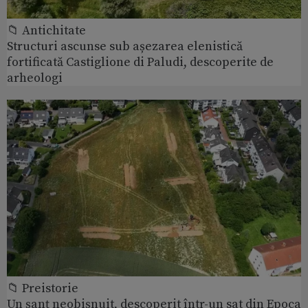
📁 Antichitate
Structuri ascunse sub așezarea elenistică
fortificată Castiglione di Paludi, descoperite de
arheologi
📁 Preistorie
Un șanț neobișnuit, descoperit într-un sat din Epoca