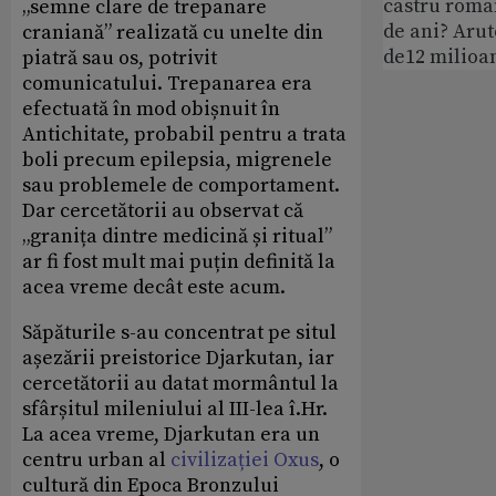
castru roman
„semne clare de trepanare
de ani? Arut
craniană” realizată cu unelte din
de12 milioan
piatră sau os, potrivit
comunicatului. Trepanarea era
efectuată în mod obișnuit în
Antichitate, probabil pentru a trata
boli precum epilepsia, migrenele
sau problemele de comportament.
Dar cercetătorii au observat că
„granița dintre medicină și ritual”
ar fi fost mult mai puțin definită la
acea vreme decât este acum.
Săpăturile s-au concentrat pe situl
așezării preistorice Djarkutan, iar
cercetătorii au datat mormântul la
sfârșitul mileniului al III-lea î.Hr.
La acea vreme, Djarkutan era un
centru urban al
civilizației Oxus
, o
cultură din Epoca Bronzului