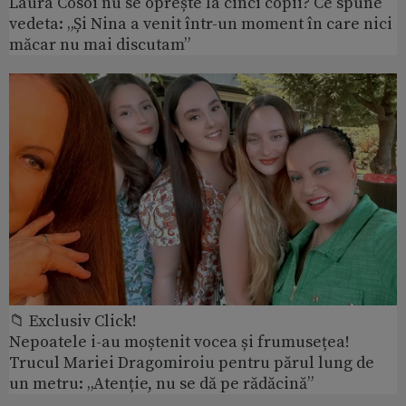
Laura Cosoi nu se oprește la cinci copii? Ce spune
vedeta: „Și Nina a venit într-un moment în care nici
măcar nu mai discutam”
📁 Exclusiv Click!
Nepoatele i-au moștenit vocea și frumusețea!
Trucul Mariei Dragomiroiu pentru părul lung de
un metru: „Atenție, nu se dă pe rădăcină”