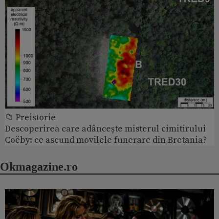
📁 Preistorie
Descoperirea care adâncește misterul cimitirului
Coëby: ce ascund movilele funerare din Bretania?
Okmagazine.ro