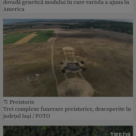
dovadă genetică modului în care variola a ajuns în
America
📁 Preistorie
Trei complexe funerare preistorice, descoperite în
județul Iași / FOTO