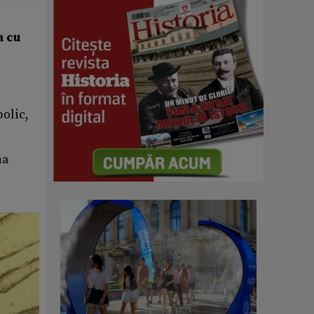
a cu
olic,
na