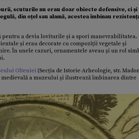
urii, scuturile nu erau doar obiecte defensive, ci și
egulă, din oțel sau alamă, acestea îmbinau rezistenț
pentru a devia loviturile și a spori manevrabilitatea.
ientale și erau decorate cu compoziții vegetale și
nire. În unele cazuri, ornamentele aveau și un rol simb
i.
eului Olteniei
(Secția de Istorie-Arheologie, str. Mado
ia medievală a muzeului și ilustrează îmbinarea dintre