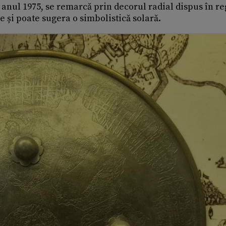
 anul 1975, se remarcă prin decorul radial dispus în re
 și poate sugera o simbolistică solară.