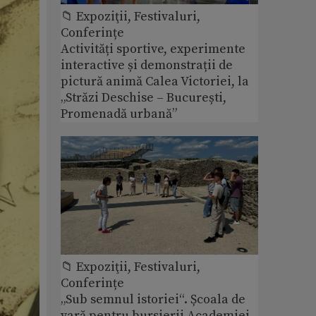
📁 Expoziţii, Festivaluri,
Conferințe
Activități sportive, experimente
interactive și demonstrații de
pictură animă Calea Victoriei, la
„Străzi Deschise – București,
Promenadă urbană”
📁 Expoziţii, Festivaluri,
Conferințe
„Sub semnul istoriei“. Școala de
vară pentru bursierii Academiei