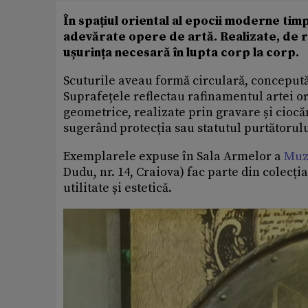
În spațiul oriental al epocii moderne timp
adevărate opere de artă. Realizate, de r
ușurința necesară în lupta corp la corp.
Scuturile aveau formă circulară, concepută 
Suprafețele reflectau rafinamentul artei or
geometrice, realizate prin gravare și ciocă
sugerând protecția sau statutul purtătorulu
Exemplarele expuse în Sala Armelor a
Muz
Dudu, nr. 14, Craiova) fac parte din colecț
utilitate și estetică.