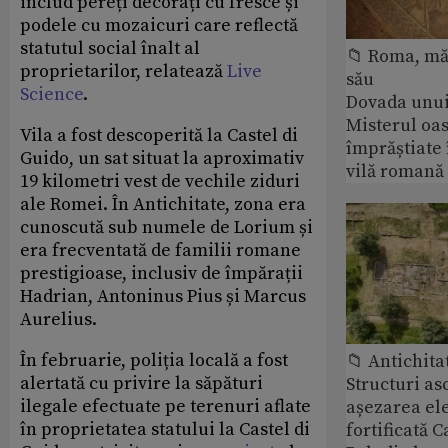
includ pereți decorați cu fresce și
podele cu mozaicuri care reflectă
statutul social înalt al
📁 Roma, măr
proprietarilor, relatează
Live
său
Science
.
Dovada unui
Misterul oa
Vila a fost descoperită la Castel di
împrăștiate 
Guido, un sat situat la aproximativ
vilă romană
19 kilometri vest de vechile ziduri
ale Romei. În Antichitate, zona era
cunoscută sub numele de Lorium și
era frecventată de familii romane
prestigioase, inclusiv de împărații
Hadrian, Antoninus Pius și Marcus
Aurelius.
În februarie, poliția locală a fost
📁 Antichita
alertată cu privire la săpături
Structuri a
ilegale efectuate pe terenuri aflate
așezarea ele
în proprietatea statului la Castel di
fortificată C