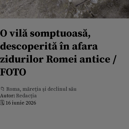
O vilă somptuoasă,
descoperită în afara
zidurilor Romei antice /
FOTO
📁 Roma, măreţia şi declinul său
Autor:
Redacția
🗓️ 16 iunie 2026