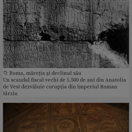
📁 Roma, măreţia şi declinul său
Un scandal fiscal vechi de 1.500 de ani din Anatolia
de Vest dezvăluie corupția din Imperiul Roman
târziu