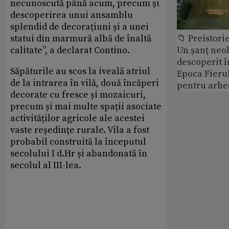
necunoscută până acum, precum și
descoperirea unui ansamblu
splendid de decorațiuni și a unei
statui din marmură albă de înaltă
📁 Preistori
calitate”, a declarat Contino.
Un șanț neob
descoperit î
Săpăturile au scos la iveală atriul
Epoca Fierul
de la intrarea în vilă, două încăperi
pentru arhe
decorate cu fresce și mozaicuri,
precum și mai multe spații asociate
activităților agricole ale acestei
vaste reședințe rurale. Vila a fost
probabil construită la începutul
secolului I d.Hr și abandonată în
secolul al III-lea.