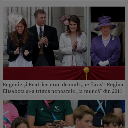
Eugenie și Beatrice erau de mult „pe făraș”! Regina
Elisabeta și-a trimis nepoatele „la muncă” din 2011