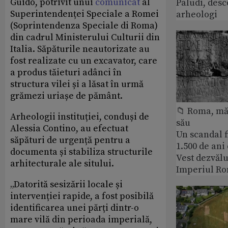
Guido, potrivit unui
comunicat
al
Paludi, desc
Superintendenței Speciale a Romei
arheologi
(Soprintendenza Speciale di Roma)
din cadrul Ministerului Culturii din
Italia. Săpăturile neautorizate au
fost realizate cu un excavator, care
a produs tăieturi adânci în
structura vilei și a lăsat în urmă
grămezi uriașe de pământ.
📁 Roma, măr
Arheologii instituției, conduși de
său
Alessia Contino, au efectuat
Un scandal f
săpături de urgență pentru a
1.500 de ani
documenta și stabiliza structurile
Vest dezvălu
arhitecturale ale sitului.
Imperiul Ro
„Datorită sesizării locale și
intervenției rapide, a fost posibilă
identificarea unei părți dintr-o
mare vilă din perioada imperială,