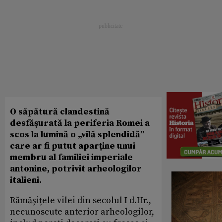
O săpătură clandestină
desfășurată la periferia Romei a
scos la lumină o „vilă splendidă”
care ar fi putut aparține unui
membru al familiei imperiale
antonine, potrivit arheologilor
italieni.
Rămășițele vilei din secolul I d.Hr.,
necunoscute anterior arheologilor,