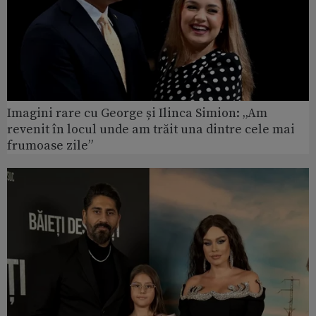
Imagini rare cu George și Ilinca Simion: „Am
revenit în locul unde am trăit una dintre cele mai
frumoase zile”