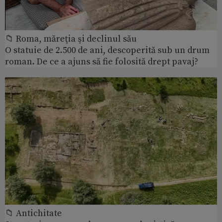
📁 Roma, măreţia şi declinul său
O statuie de 2.500 de ani, descoperită sub un drum
roman. De ce a ajuns să fie folosită drept pavaj?
📁 Antichitate