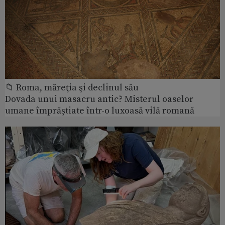
📁 Roma, măreţia şi declinul său
Dovada unui masacru antic? Misterul oaselor
umane împrăștiate într-o luxoasă vilă romană