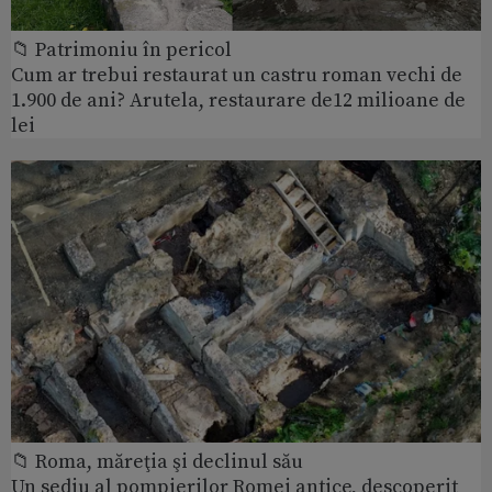
📁 Patrimoniu în pericol
Cum ar trebui restaurat un castru roman vechi de
1.900 de ani? Arutela, restaurare de12 milioane de
lei
📁 Roma, măreţia şi declinul său
Un sediu al pompierilor Romei antice, descoperit