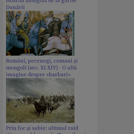
Hoarda mongolă de la gurile
Dunării
Români, pecenegi, cumani și
mongoli (sec. XI-XIV) - O altă
imagine despre «barbari»
Prin foc și sabie: ultimul raid