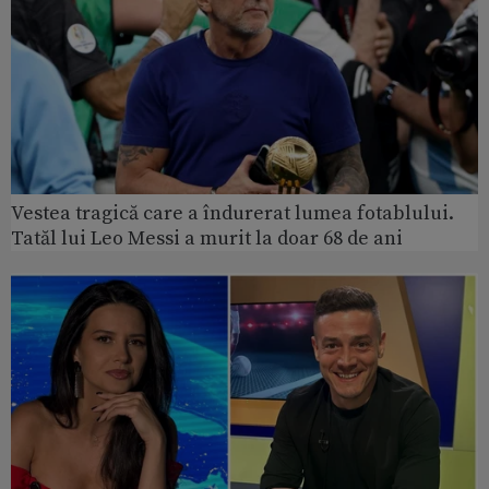
Vestea tragică care a îndurerat lumea fotablului.
Tatăl lui Leo Messi a murit la doar 68 de ani