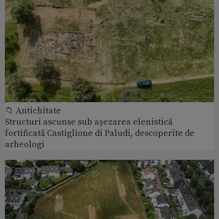
📁 Antichitate
Structuri ascunse sub așezarea elenistică
fortificată Castiglione di Paludi, descoperite de
arheologi