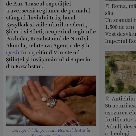
de Aur. Traseul expediției
📁 Roma, măr
traversează regiunea de pe malul
său
stâng al fluviului Irtiș, lacul
Un scandal f
Kyzylkak și văile râurilor Olenti,
1.500 de ani
Șiderti și Sileti, acoperind regiunile
Vest dezvălu
Pavlodar, Kazahstanul de Nord și
Imperiul Ro
Akmola, relatează Agenția de Știri
Qazinform
, citând Ministerul
Științei și Învățământului Superior
din Kazahstan.
📁 Antichita
Structuri a
așezarea ele
fortificată C
Paludi, desc
Descoperiri din perioada Hoardei de Aur în
arheologi