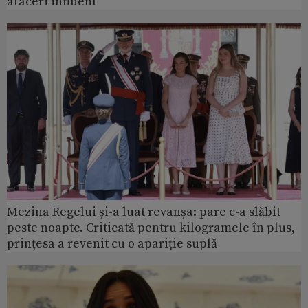
afaceri influent
Mezina Regelui și-a luat revanșa: pare c-a slăbit
peste noapte. Criticată pentru kilogramele în plus,
prințesa a revenit cu o apariție suplă