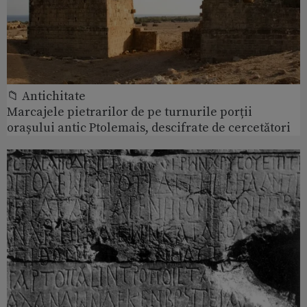
📁 Antichitate
Marcajele pietrarilor de pe turnurile porții
orașului antic Ptolemais, descifrate de cercetători