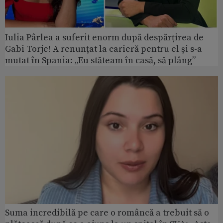
Iulia Pârlea a suferit enorm după despărțirea de
Gabi Torje! A renunțat la carieră pentru el și s-a
mutat în Spania: „Eu stăteam în casă, să plâng”
Suma incredibilă pe care o româncă a trebuit să o