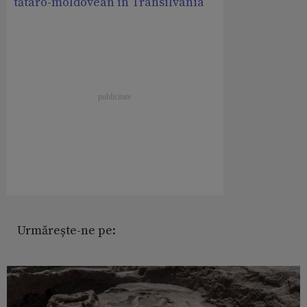
tătaro-moldovean în Transilvania
Urmărește-ne pe: