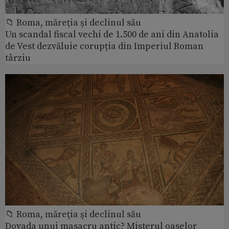
📁 Roma, măreţia şi declinul său
Un scandal fiscal vechi de 1.500 de ani din Anatolia
de Vest dezvăluie corupția din Imperiul Roman
târziu
📁 Roma, măreţia şi declinul său
Dovada unui masacru antic? Misterul oaselor