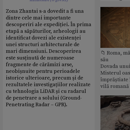
Kazahstan (© gov.kz)
Zona Zhantai s-a dovedit a fi una
dintre cele mai importante
descoperiri ale expediției. În prima
etapă a săpăturilor, arheologii au
identificat dovezi ale existenței
unei structuri arhitecturale de
mari dimensiuni. Descoperirea
📁 Roma, măr
este susținută de numeroase
său
fragmente de cărămizi arse,
Dovada unui
neobișnuite pentru perioadele
Misterul oa
istorice ulterioare, precum și de
împrăștiate 
rezultatele investigațiilor realizate
vilă romană
cu tehnologia LiDAR și cu radarul
de penetrare a solului (Ground-
Penetrating Radar – GPR).