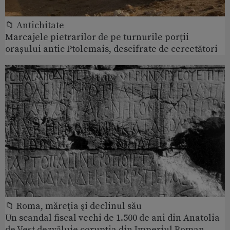
📁 Antichitate
Marcajele pietrarilor de pe turnurile porții
orașului antic Ptolemais, descifrate de cercetători
📁 Roma, măreţia şi declinul său
Un scandal fiscal vechi de 1.500 de ani din Anatolia
de Vest dezvăluie corupția din Imperiul Roman