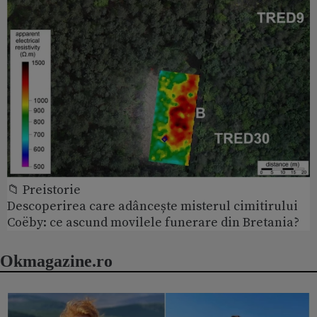
📁 Preistorie
Descoperirea care adâncește misterul cimitirului
Coëby: ce ascund movilele funerare din Bretania?
Okmagazine.ro