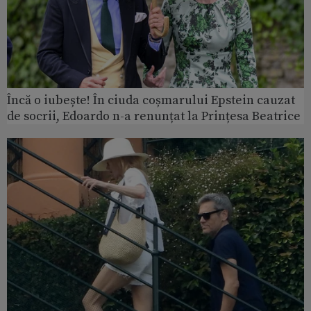
Încă o iubește! În ciuda coșmarului Epstein cauzat
de socrii, Edoardo n-a renunțat la Prințesa Beatrice