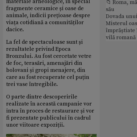
materiale arheologice, în special
📁 Roma, măr
fragmente ceramice și oase de
său
animale, indicii prețioase despre
Dovada unui
viața cotidiană a comunităților
Misterul oa
dacice.
împrăștiate 
vilă romană
La fel de spectaculoase sunt și
rezultatele privind Epoca
Bronzului. Au fost cercetate vetre
de foc, terasări, amenajări din
bolovani și gropi menajere, din
care au fost recuperate cel puțin
trei vase întregibile.
O parte dintre descoperirile
realizate în această campanie vor
intra în proces de restaurare și vor
fi prezentate publicului în cadrul
unor viitoare expoziții.