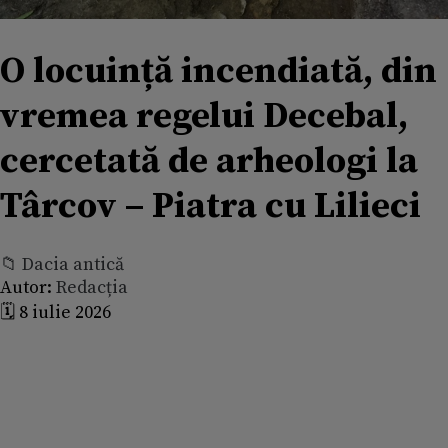
O locuință incendiată, din
vremea regelui Decebal,
cercetată de arheologi la
Târcov – Piatra cu Lilieci
📁 Dacia antică
Autor:
Redacția
🗓️ 8 iulie 2026