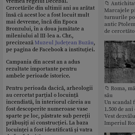
vremea regelui Decebal.
📁 Antichita
Cercetările din ultimii ani au arătat
Marcajele pi
însă că acest loc a fost locuit mult
turnurile po
mai devreme, încă din Epoca
antic Ptolem
Bronzului, în a doua jumătate a
de cercetăto
mileniului al III-lea a. Chr.,
precizează
Muzeul Județean Buzău
,
pe pagina de Facebook a instituției.
Campania din acest an a adus
rezultate importante pentru
ambele perioade istorice.
Pentru perioada dacică, arheologii
📁 Roma, măr
au cercetat parțial o locuință
său
incendiată, în interiorul căreia au
Un scandal f
fost descoperite numeroase vase
1.500 de ani
sparte pe loc, păstrate sub pereții
Vest dezvălu
prăbușiți ai construcției. La baza
Imperiul Ro
locuinței a fost identificată și vatra