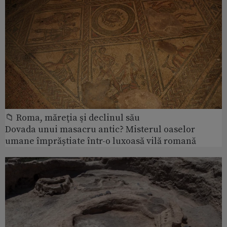
📁 Roma, măreţia şi declinul său
Dovada unui masacru antic? Misterul oaselor
umane împrăștiate într-o luxoasă vilă romană