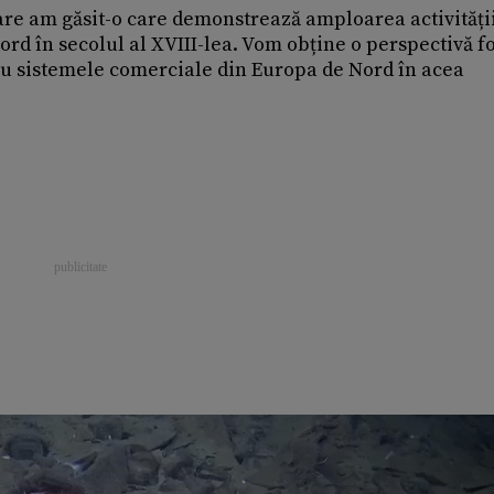
are am găsit-o care demonstrează amploarea activități
rd în secolul al XVIII-lea. Vom obține o perspectivă f
au sistemele comerciale din Europa de Nord în acea