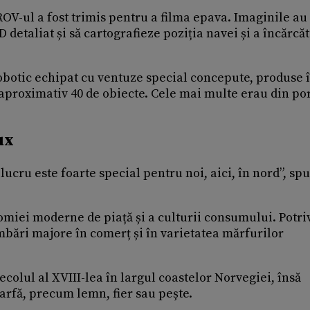
 ROV-ul a fost trimis pentru a filma epava. Imaginile au
detaliat și să cartografieze poziția navei și a încărcăt
robotic echipat cu ventuze special concepute, produse 
 aproximativ 40 de obiecte. Cele mai multe erau din po
ux
 lucru este foarte special pentru noi, aici, în nord”, sp
omiei moderne de piață și a culturii consumului. Potriv
mbări majore în comerț și în varietatea mărfurilor
olul al XVIII-lea în largul coastelor Norvegiei, însă
arfă, precum lemn, fier sau pește.