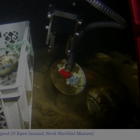
e epavă (© Espen Saastad; Norsk Maritimt Museum)