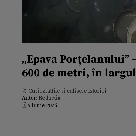
„Epava Porțelanului” 
600 de metri, în largu
📁 Curiozităţile şi culisele istoriei
Autor:
Redacția
🗓️ 9 iunie 2026