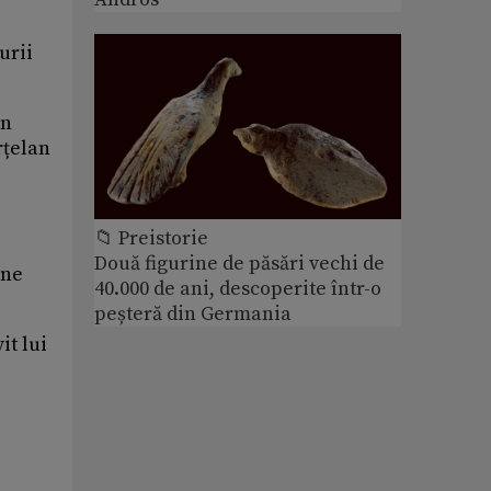
urii
în
rțelan
📁 Preistorie
Două figurine de păsări vechi de
une
40.000 de ani, descoperite într-o
peșteră din Germania
it lui