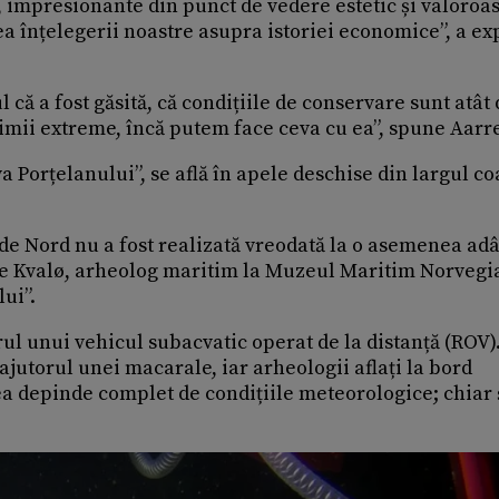
 impresionante din punct de vedere estetic și valoroas
ea înțelegerii noastre asupra istoriei economice”, a ex
că a fost găsită, că condițiile de conservare sunt atât 
cimii extreme, încă putem face ceva cu ea”, spune Aarr
 Porțelanului”, se află în apele deschise din largul co
 de Nord nu a fost realizată vreodată la o asemenea a
ode Kvalø, arheolog maritim la Muzeul Maritim Norvegi
ui”.
ul unui vehicul subacvatic operat de la distanță (ROV)
ajutorul unei macarale, iar arheologii aflați la bord
ea depinde complet de condițiile meteorologice; chiar 