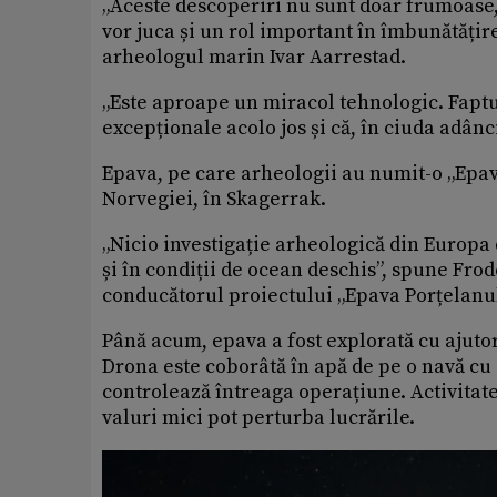
„Aceste descoperiri nu sunt doar frumoase,
vor juca și un rol important în îmbunătățir
arheologul marin Ivar Aarrestad.
„Este aproape un miracol tehnologic. Faptul 
excepționale acolo jos și că, în ciuda adân
Epava, pe care arheologii au numit-o „Epava
Norvegiei, în Skagerrak.
„Nicio investigație arheologică din Europa
și în condiții de ocean deschis”, spune Fr
conducătorul proiectului „Epava Porțelanul
Până acum, epava a fost explorată cu ajutor
Drona este coborâtă în apă de pe o navă cu 
controlează întreaga operațiune. Activitat
valuri mici pot perturba lucrările.