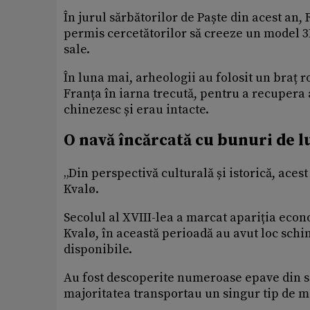
În jurul sărbătorilor de Paște din acest an,
permis cercetătorilor să creeze un model 3D 
sale.
În luna mai, arheologii au folosit un braț 
Franța în iarna trecută, pentru a recupera
chinezesc și erau intacte.
O navă încărcată cu bunuri de l
„Din perspectivă culturală și istorică, acest
Kvalø.
Secolul al XVIII-lea a marcat apariția econ
Kvalø, în această perioadă au avut loc schi
disponibile.
Au fost descoperite numeroase epave din sec
majoritatea transportau un singur tip de m