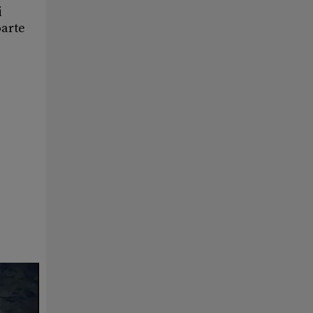
i
oarte