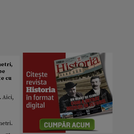
etri,
pe
te cu
 Aici,
metri.