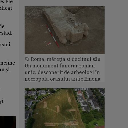
e. Ele
plicat
de
estad.
astei
📁 Roma, măreţia şi declinul său
dâncime
Un monument funerar roman
an și
unic, descoperit de arheologi în
necropola orașului antic Emona
.
și