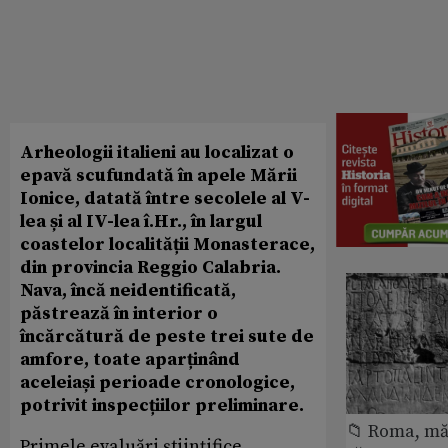
Arheologii italieni au localizat o
epavă scufundată în apele Mării
Ionice, datată între secolele al V-
lea și al IV-lea î.Hr., în largul
coastelor localității Monasterace,
din provincia Reggio Calabria.
Nava, încă neidentificată,
păstrează în interior o
încărcătură de peste trei sute de
amfore, toate aparținând
aceleiași perioade cronologice,
potrivit inspecțiilor preliminare.
📁 Roma, măr
Primele evaluări științifice