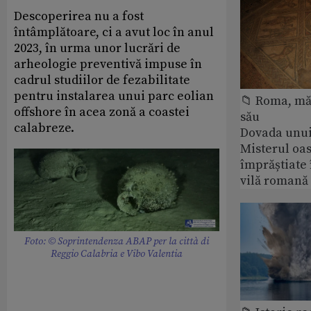
Descoperirea nu a fost
întâmplătoare, ci a avut loc în anul
2023, în urma unor lucrări de
arheologie preventivă impuse în
cadrul studiilor de fezabilitate
pentru instalarea unui parc eolian
📁 Roma, măr
offshore în acea zonă a coastei
său
calabreze.
Dovada unui
Misterul oa
împrăștiate 
vilă romană
Foto: © Soprintendenza ABAP per la città di
Reggio Calabria e Vibo Valentia