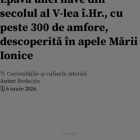
secolul al V-lea î.Hr., cu
peste 300 de amfore,
descoperită în apele Mării
Ionice
📁 Curiozităţile şi culisele istoriei
Autor:
Redacția
🗓️ 6 iunie 2026