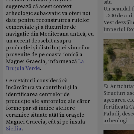
său
sugerează că acest context
Un scandal f
arheologic subacvatic va oferi noi
1.500 de ani
date pentru reconstruirea rutelor
Vest dezvălu
comerciale și a fluxurilor de
Imperiul Ro
navigație din Mediterana antică, cu
un accent deosebit asupra
producției și distribuției vinurilor
provenite de pe coasta ionică a
Magnei Graecia, informează
La
Brujula Verde
.
Cercetătorii consideră că
📁 Antichita
încărcătura va contribui și la
Structuri a
identificarea centrelor de
așezarea ele
producție ale amforelor, ale căror
fortificată C
forme par să indice ateliere
Paludi, desc
ceramice situate atât în orașele
arheologi
Magnei Graecia, cât și pe insula
Sicilia
.