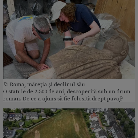
📁 Roma, măreţia şi declinul său
O statuie de 2.500 de ani, descoperită sub un drum
roman. De ce a ajuns să fie folosită drept pavaj?