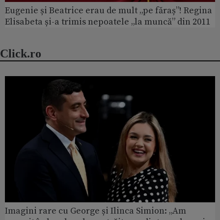
Eugenie și Beatrice erau de mult „pe făraș”! Regina
Elisabeta și-a trimis nepoatele „la muncă” din 2011
Click.ro
Imagini rare cu George și Ilinca Simion: „Am