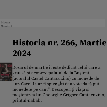
Home
Revistă
Historia nr. 266, Martie
2024
Dosarul de martie îi este dedicat celui care a
vrut să-și acopere palatul de la Bușteni
(actualul Castel Cantacuzino) cu monede de
aur. Carol I i-ar fi spus: „Îţi dau voie dacă pui
monedele pe cant“. Descoperiți viața și
moștenirea lui Gheorghe Grigore Cantacuzino,
prințul-nabab.