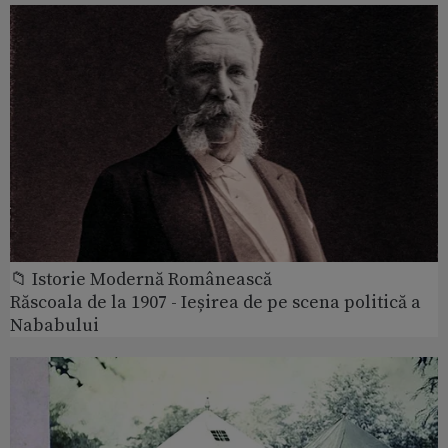
📁 Istorie Modernă Românească
Răscoala de la 1907 - Ieșirea de pe scena politică a
Nababului