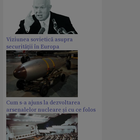
Viziunea sovietică asupra
securităţii în Europa
Cum s-a ajuns la dezvoltarea
arsenalelor nucleare și cu ce folos