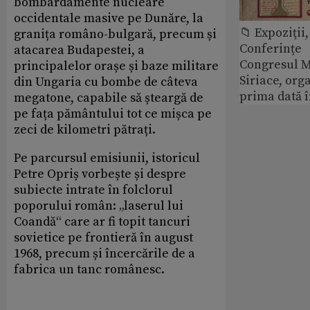
bombardamente nucleare
occidentale masive pe Dunăre, la
📁 Expoziţii,
granița româno-bulgară, precum și
Conferințe
atacarea Budapestei, a
Congresul M
principalelor orașe și baze militare
Siriace, org
din Ungaria cu bombe de câteva
prima dată 
megatone, capabile să șteargă de
pe fața pământului tot ce mișca pe
zeci de kilometri pătrați.
Pe parcursul emisiunii, istoricul
Petre Opriș vorbește și despre
subiecte intrate în folclorul
poporului român: „laserul lui
Coandă“ care ar fi topit tancuri
sovietice pe frontieră în august
1968, precum și încercările de a
fabrica un tanc românesc.