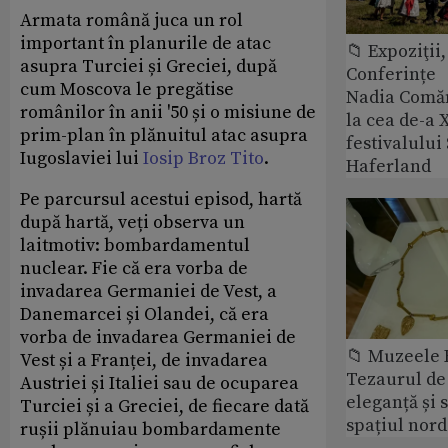
Armata română juca un rol
important în planurile de atac
📁 Expoziţii,
asupra Turciei și Greciei, după
Conferințe
cum Moscova le pregătise
Nadia Comăn
românilor în anii '50 și o misiune de
la cea de-a X
prim-plan în plănuitul atac asupra
festivalulu
Iugoslaviei lui
Iosip Broz Tito
.
Haferland
Pe parcursul acestui episod, hartă
după hartă, veți observa un
laitmotiv: bombardamentul
nuclear. Fie că era vorba de
invadarea Germaniei de Vest, a
Danemarcei și Olandei, că era
vorba de invadarea Germaniei de
📁 Muzeele
Vest și a Franței, de invadarea
Tezaurul de 
Austriei și Italiei sau de ocuparea
eleganță și 
Turciei și a Greciei, de fiecare dată
spațiul nor
rușii plănuiau bombardamente