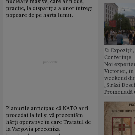
nucleare masive, care ar fi dus,
practic, la dispariția a unor întregi
popoare de pe harta lumii.
📁 Expoziţii,
Conferințe
Noi experie
Victoriei, î
weekend din
„Străzi Desc
Promenadă 
Planurile anticipau că NATO ar fi
procedat la fel și vă prezentăm
hărți operative în care Tratatul de
la Varșovia preconiza