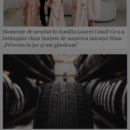
Momente de neuitat în familia Laurei Cosoi! Ce s-a
întâmplat chiar înainte de nașterea micuței Nina:
„Priveam în jur și mă gândeam”