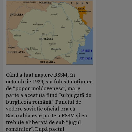
Când a luat naştere RSSM, în
octombrie 1924, s-a folosit noţiunea
de “popor moldovenesc”, mare
parte a acestuia fiind ”subjugată de
burghezia română.” Punctul de
vedere sovietic oficial era că
Basarabia este parte a RSSM şi ea
trebuie eliberată de sub “jugul
românilor”. După pactul