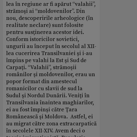
lea în regiune ar fi apărut “valahii”,
strămoşi ai “moldovenilor”. Din
nou, descoperirile arheologice (în
realitate neclare) sunt folosite
pentru susţinerea acestor idei.
Conform istoricilor sovietici,
ungurii au început în secolul al XII-
lea cucerirea Transilvaniei şi i-au
împins pe valahi la Est şi Sud de
Carpaţi. “Valahii”, strămoşii
românilor şi moldovenilor, erau un
popor format din amestecul
romanicilor cu slavii de sud la
Sudul şi Nordul Dunării. Veniţi în
Transilvania înaintea maghiarilor,
ei au fost împinşi către Ţara
Românească şi Moldova. Astfel, ei
au migrat către zona extracarpatică
în secolele XII-XIV. Avem deci o