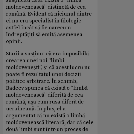
susţineau că ar exista o “limbă
moldovenească” distinctă de cea
română. Evident că niciunul dintre
ei nu era specialist în filologie
astfel încât să fie oarecum
îndreptăţiţi să emită asemenea
opinii.
Starîi a susţinut că era imposibilă
crearea unei noi “limbi
moldoveneşti”, şi că acest lucru nu
poate fi rezultatul unei decizii
politice arbitrare. În schimb,
Badeev spunea că există o “limbă
moldovenească” diferită de cea
română, aşa cum rusa diferă de
ucraineană. În plus, el a
argumentat că nu există o limbă
moldovenească literară, dar că cele
două limbi sunt într-un proces de