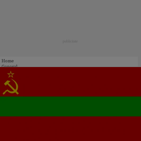
Home
General