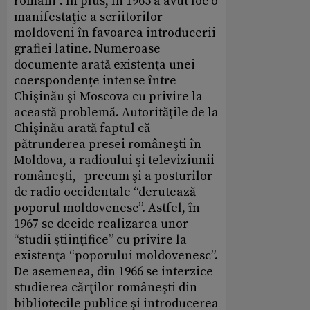
români”. În plus, în 1965 a avut loc o
manifestaţie a scriitorilor
moldoveni în favoarea introducerii
grafiei latine. Numeroase
documente arată existenţa unei
coerspondenţe intense între
Chişinău şi Moscova cu privire la
această problemă. Autorităţile de la
Chişinău arată faptul că
pătrunderea presei româneşti în
Moldova, a radioului şi televiziunii
româneşti, precum şi a posturilor
de radio occidentale “derutează
poporul moldovenesc”. Astfel, în
1967 se decide realizarea unor
“studii ştiinţifice” cu privire la
existenţa “poporului moldovenesc”.
De asemenea, din 1966 se interzice
studierea cărţilor româneşti din
bibliotecile publice şi introducerea