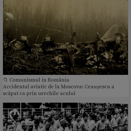
📁 Comunismul in România
Accidentul aviatic de la Moscova: Ceaușescu a
scăpat ca prin urechile acului