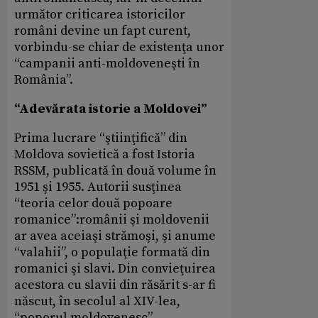
următor criticarea istoricilor
români devine un fapt curent,
vorbindu-se chiar de existenţa unor
“campanii anti-moldoveneşti în
România”.
“Adevărata istorie a Moldovei”
Prima lucrare “ştiinţifică” din
Moldova sovietică a fost Istoria
RSSM, publicată în două volume în
1951 şi 1955. Autorii susţinea
“teoria celor două popoare
romanice”:românii şi moldovenii
ar avea aceiaşi strămoşi, şi anume
“valahii”, o populaţie formată din
romanici şi slavi. Din convieţuirea
acestora cu slavii din răsărit s-ar fi
născut, în secolul al XIV-lea,
“poporul moldovenesc”.