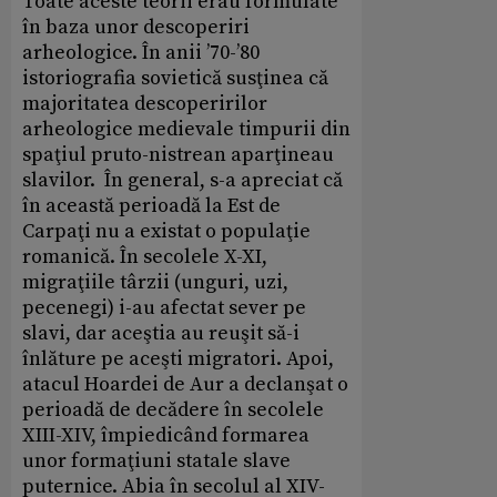
Toate aceste teorii erau formulate
în baza unor descoperiri
arheologice. În anii ’70-’80
istoriografia sovietică susţinea că
majoritatea descoperirilor
arheologice medievale timpurii din
spaţiul pruto-nistrean aparţineau
slavilor. În general, s-a apreciat că
în această perioadă la Est de
Carpaţi nu a existat o populaţie
romanică. În secolele X-XI,
migraţiile târzii (unguri, uzi,
pecenegi) i-au afectat sever pe
slavi, dar aceştia au reuşit să-i
înlăture pe aceşti migratori. Apoi,
atacul Hoardei de Aur a declanşat o
perioadă de decădere în secolele
XIII-XIV, împiedicând formarea
unor formaţiuni statale slave
puternice. Abia în secolul al XIV-