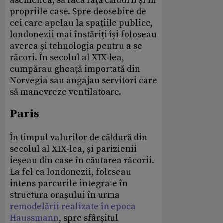
asemenea, să facă față căldurii și în
propriile case. Spre deosebire de
cei care apelau la spațiile publice,
londonezii mai înstăriți își foloseau
averea și tehnologia pentru a se
răcori. În secolul al XIX-lea,
cumpărau gheață importată din
Norvegia sau angajau servitori care
să manevreze ventilatoare.
Paris
În timpul valurilor de căldură din
secolul al XIX-lea, și parizienii
ieșeau din case în căutarea răcorii.
La fel ca londonezii, foloseau
intens parcurile integrate în
structura orașului în urma
remodelării realizate în epoca
Haussmann
, spre sfârșitul