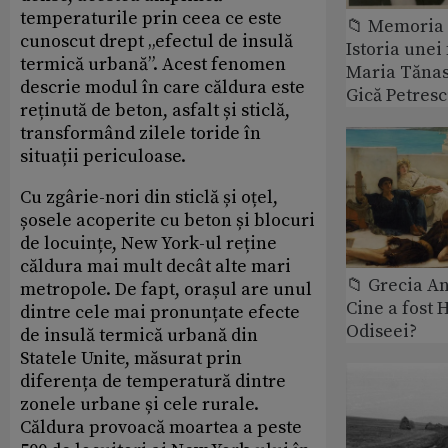
temperaturile prin ceea ce este
📁 Memoria 
cunoscut drept „efectul de insulă
Istoria unei 
termică urbană”. Acest fenomen
Maria Tănase
descrie modul în care căldura este
Gică Petres
reținută de beton, asfalt și sticlă,
transformând zilele toride în
situații periculoase.
Cu zgârie-nori din sticlă și oțel,
șosele acoperite cu beton și blocuri
de locuințe, New York-ul reține
căldura mai mult decât alte mari
📁 Grecia An
metropole. De fapt, orașul are unul
Cine a fost 
dintre cele mai pronunțate efecte
Odiseei?
de insulă termică urbană din
Statele Unite, măsurat prin
diferența de temperatură dintre
zonele urbane și cele rurale.
Căldura provoacă moartea a peste