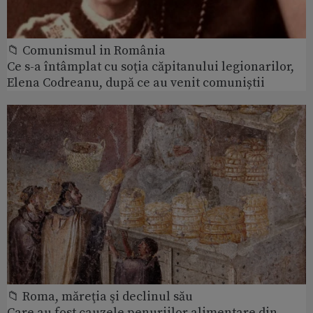
📁 Comunismul in România
Ce s-a întâmplat cu soţia căpitanului legionarilor,
Elena Codreanu, după ce au venit comuniștii
📁 Roma, măreţia şi declinul său
Care au fost cauzele penuriilor alimentare din