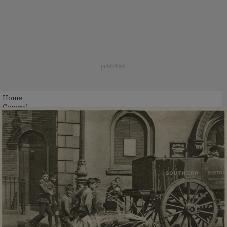
Home
General