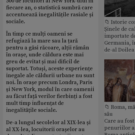
500 de locuitori ai New York-ului în
fiecare an, o statistică sumbră care
accentuează inegalitățile rasiale și
sociale.
📁 Istorie 
Șinele de ca
În timp ce mulți oameni se
importate d
refugiază la mare sau la țară
Germania, î
pentru a găsi răcoare, alții rămân
de-al Doile
în orașe, unde căldura este mai
greu de evitat și mai dificil de
suportat. Totuși, aceste experiențe
inegale ale căldurii urbane nu sunt
noi. În orașe precum Londra, Paris
și New York, modul în care oamenii
au făcut față verilor fierbinți a fost
mult timp influențat de
📁 Roma, măr
inegalitățile sociale.
său
Care au fost
De-a lungul secolelor al XIX-lea și
penuriilor 
al XX-lea, locuitorii orașelor au
Roma antică