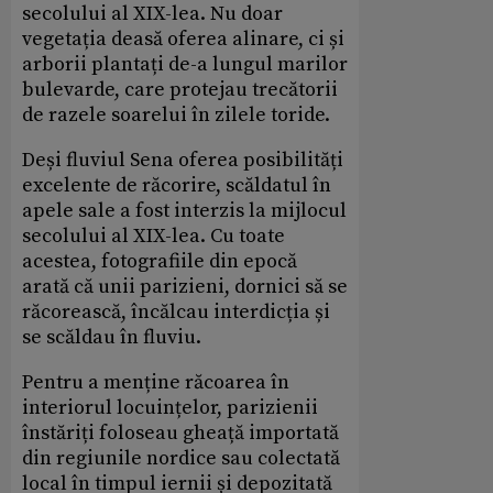
secolului al XIX-lea. Nu doar
vegetația deasă oferea alinare, ci și
arborii plantați de-a lungul marilor
bulevarde, care protejau trecătorii
de razele soarelui în zilele toride.
Deși fluviul Sena oferea posibilități
excelente de răcorire, scăldatul în
apele sale a fost interzis la mijlocul
secolului al XIX-lea. Cu toate
acestea, fotografiile din epocă
arată că unii parizieni, dornici să se
răcorească, încălcau interdicția și
se scăldau în fluviu.
Pentru a menține răcoarea în
interiorul locuințelor, parizienii
înstăriți foloseau gheață importată
din regiunile nordice sau colectată
local în timpul iernii și depozitată