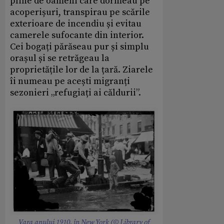
pline de oameni care dormeau pe
acoperișuri, transpirau pe scările
exterioare de incendiu și evitau
camerele sufocante din interior.
Cei bogați părăseau pur și simplu
orașul și se retrăgeau la
proprietățile lor de la țară. Ziarele
îi numeau pe acești migranți
sezonieri „refugiați ai căldurii”.
Vara anului 1910, în New York (© Library of