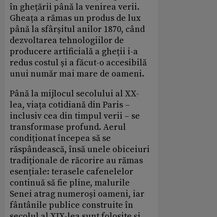
în ghețării până la venirea verii.
Gheața a rămas un produs de lux
până la sfârșitul anilor 1870, când
dezvoltarea tehnologiilor de
producere artificială a gheții i-a
redus costul și a făcut-o accesibilă
unui număr mai mare de oameni.
Până la mijlocul secolului al XX-
lea, viața cotidiană din Paris –
inclusiv cea din timpul verii – se
transformase profund. Aerul
condiționat începea să se
răspândească, însă unele obiceiuri
tradiționale de răcorire au rămas
esențiale: terasele cafenelelor
continuă să fie pline, malurile
Senei atrag numeroși oameni, iar
fântânile publice construite în
secolul al XIX-lea sunt folosite și