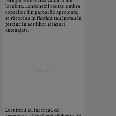
refugiere din calea căldurii din
locuințe. Londonezii căutau umbra
copacilor din parcurile apropiate,
se răcoreau în fântâni sau înotau în
piscine în aer liber și iazuri
amenajate.
Locuitorii au încercat, de