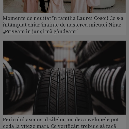
Momente de neuitat în familia Laurei Cosoi! Ce s-a
întâmplat chiar înainte de nașterea micuței Nina:
„Priveam în jur și mă gândeam”
Pericolul ascuns al zilelor toride: anvelopele pot
ceda la viteze mari. Ce verificări trebuie să facă