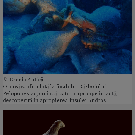
📁 Grecia Antică
O navă scufundată la finalului Războiului
Peloponesiac, cu încărcătura aproape intactă,
descoperită în apropierea insulei Andros