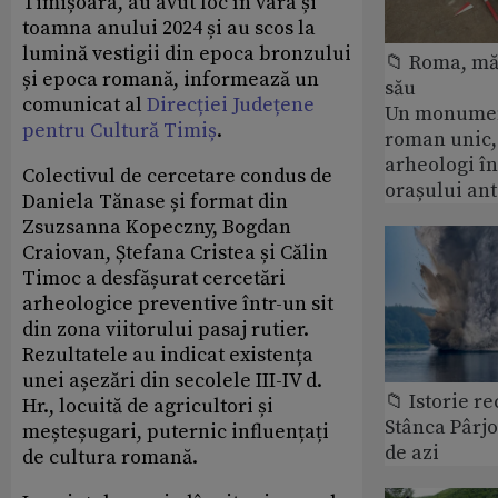
Timișoara, au avut loc în vara și
toamna anului 2024 și au scos la
lumină vestigii din epoca bronzului
📁 Roma, măr
și epoca romană, informează un
său
comunicat al
Direcției Județene
Un monumen
pentru Cultură Timiș
.
roman unic,
arheologi î
Colectivul de cercetare condus de
orașului an
Daniela Tănase și format din
Zsuzsanna Kopeczny, Bogdan
Craiovan, Ștefana Cristea și Călin
Timoc a desfășurat cercetări
arheologice preventive într-un sit
din zona viitorului pasaj rutier.
Rezultatele au indicat existența
unei așezări din secolele III-IV d.
📁 Istorie r
Hr., locuită de agricultori și
Stânca Pârj
meșteșugari, puternic influențați
de azi
de cultura romană.