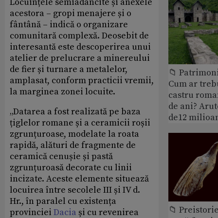
Locuințele semiadâncite și anexele
acestora – gropi menajere și o
fântână – indică o organizare
comunitară complexă. Deosebit de
interesantă este descoperirea unui
atelier de prelucrare a minereului
de fier și turnare a metalelor,
📁 Patrimoni
amplasat, conform practicii vremii,
Cum ar treb
la marginea zonei locuite.
castru roman
de ani? Arut
„Datarea a fost realizată pe baza
de12 milioan
țiglelor romane și a ceramicii roșii
zgrunțuroase, modelate la roata
rapidă, alături de fragmente de
ceramică cenușie și pastă
zgrunțuroasă decorate cu linii
incizate. Aceste elemente situează
locuirea între secolele III și IV d.
Hr., în paralel cu existența
📁 Preistori
provinciei
Dacia
și cu revenirea