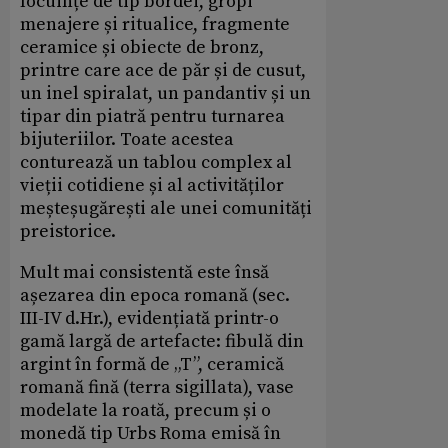
locuințe de tip bordei, gropi
menajere și ritualice, fragmente
ceramice și obiecte de bronz,
printre care ace de păr și de cusut,
un inel spiralat, un pandantiv și un
tipar din piatră pentru turnarea
bijuteriilor. Toate acestea
conturează un tablou complex al
vieții cotidiene și al activităților
meșteșugărești ale unei comunități
preistorice.
Mult mai consistentă este însă
așezarea din epoca romană (sec.
III-IV d.Hr.), evidențiată printr-o
gamă largă de artefacte: fibulă din
argint în formă de „T”, ceramică
romană fină (terra sigillata), vase
modelate la roată, precum și o
monedă tip Urbs Roma emisă în