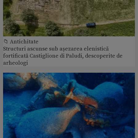
📁 Antichitate
Structuri ascunse sub așezarea elenistică
fortificată Castiglione di Paludi, descoperite de
arheologi