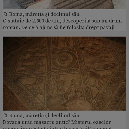
📁 Roma, măreţia şi declinul său
O statuie de 2.500 de ani, descoperită sub un drum
roman. De ce a ajuns să fie folosită drept pavaj?
📁 Roma, măreţia şi declinul său
Dovada unui masacru antic? Misterul oaselor
umane împrăștiate într-o luxoasă vilă romană