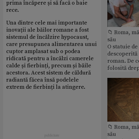
prima încăpere și să facă o baie
rece.
Una dintre cele mai importante
inovații ale băilor romane a fost
📁 Roma, măr
sistemul de încălzire hypocaust,
său
care presupunea alimentarea unui
O statuie de 
cuptor amplasat sub o podea
descoperită
ridicată pentru a încălzi camerele
roman. De ce
calde și fierbinți, precum și băile
folosită dre
acestora. Acest sistem de căldură
radiantă făcea însă podelele
extrem de fierbinți la atingere.
📁 Roma, măr
său