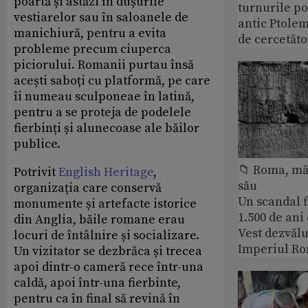
poartă și astăzi în dușurile
turnurile po
vestiarelor sau în saloanele de
antic Ptolem
manichiură, pentru a evita
de cercetăto
probleme precum ciuperca
piciorului. Romanii purtau însă
acești saboți cu platformă, pe care
îi numeau sculponeae în latină,
pentru a se proteja de podelele
fierbinți și alunecoase ale băilor
publice.
📁 Roma, măr
Potrivit
English Heritage
,
său
organizația care conservă
Un scandal f
monumente și artefacte istorice
1.500 de ani
din Anglia, băile romane erau
Vest dezvălu
locuri de întâlnire și socializare.
Imperiul Ro
Un vizitator se dezbrăca și trecea
apoi dintr-o cameră rece într-una
caldă, apoi într-una fierbinte,
pentru ca în final să revină în