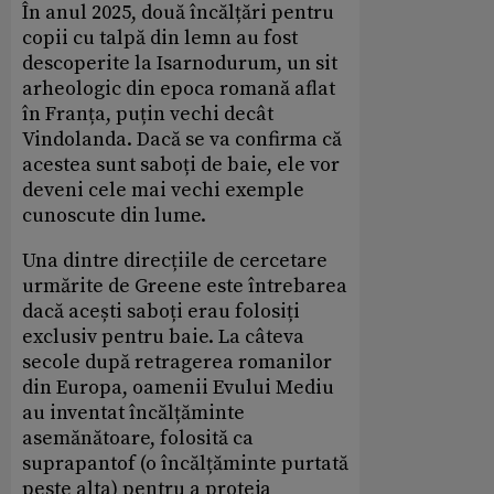
În anul 2025, două încălțări pentru
copii cu talpă din lemn au fost
descoperite la Isarnodurum, un sit
arheologic din epoca romană aflat
în Franța, puțin vechi decât
Vindolanda. Dacă se va confirma că
acestea sunt saboți de baie, ele vor
deveni cele mai vechi exemple
cunoscute din lume.
Una dintre direcțiile de cercetare
urmărite de Greene este întrebarea
dacă acești saboți erau folosiți
exclusiv pentru baie. La câteva
secole după retragerea romanilor
din Europa, oamenii Evului Mediu
au inventat încălțăminte
asemănătoare, folosită ca
suprapantof (o încălțăminte purtată
peste alta) pentru a proteja