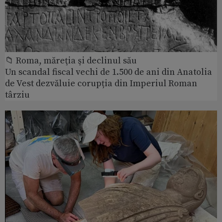
📁 Roma, măreţia şi declinul său
Un scandal fiscal vechi de 1.500 de ani din Anatolia
de Vest dezvăluie corupția din Imperiul Roman
târziu