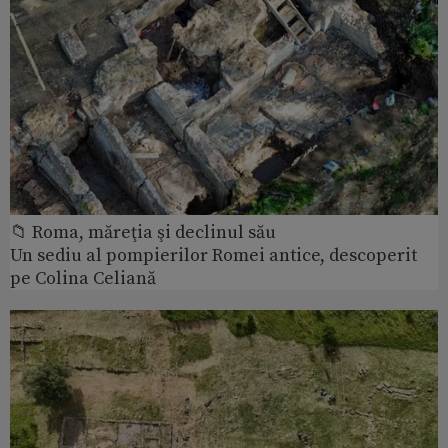
📁 Roma, măreţia şi declinul său
Un sediu al pompierilor Romei antice, descoperit
pe Colina Celiană