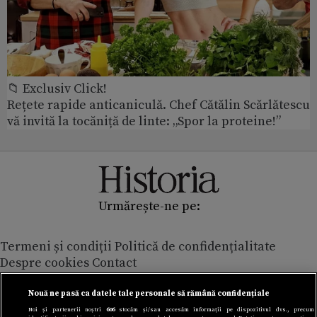
📁 Exclusiv Click!
Rețete rapide anticaniculă. Chef Cătălin Scărlătescu
vă invită la tocăniță de linte: „Spor la proteine!”
Urmărește-ne pe:
Termeni și condiții
Politică de confidențialitate
Despre cookies
Contact
Modifică preferințe pentru confidențialitate
© Toate drepturile rezervate Adevarul Holding 2026
Nouă ne pasă ca datele tale personale să rămână confidențiale
Noi și partenerii noștri
606
stocăm și/sau accesăm informații pe dispozitivul dvs., precum