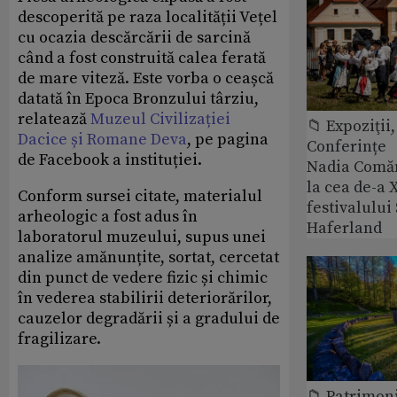
descoperită pe raza localității Vețel
cu ocazia descărcării de sarcină
când a fost construită calea ferată
de mare viteză. Este vorba o ceașcă
datată în Epoca Bronzului târziu,
relatează
Muzeul Civilizației
📁 Expoziţii,
Dacice și Romane Deva
, pe pagina
Conferințe
de Facebook a instituției.
Nadia Comăn
la cea de-a X
Conform sursei citate, materialul
festivalulu
arheologic a fost adus în
Haferland
laboratorul muzeului, supus unei
analize amănunțite, sortat, cercetat
din punct de vedere fizic și chimic
în vederea stabilirii deteriorărilor,
cauzelor degradării și a gradului de
fragilizare.
📁 Patrimon