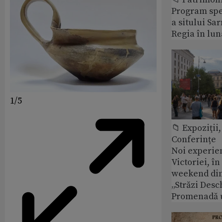
Program spec
a sitului Sa
Regia în lun
1/5
📁 Expoziţii,
Conferințe
Noi experie
Victoriei, î
weekend din
„Străzi Desc
Promenadă 