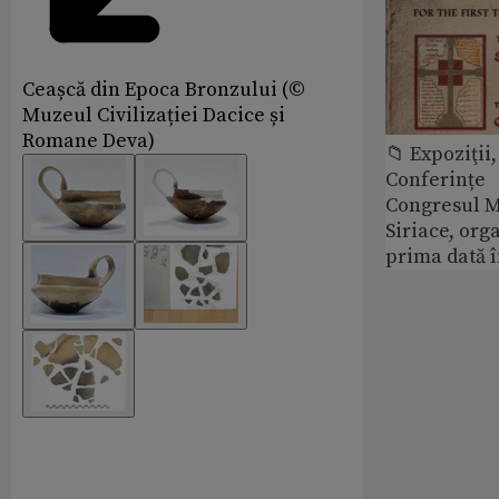
Ceașcă din Epoca Bronzului (©
Muzeul Civilizației Dacice și
Romane Deva)
📁 Expoziţii,
Conferințe
Congresul M
Siriace, org
prima dată 