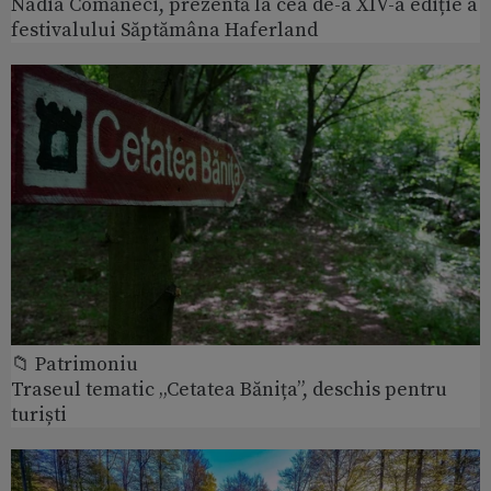
Nadia Comăneci, prezentă la cea de-a XIV-a ediție a
festivalului Săptămâna Haferland
📁 Patrimoniu
Traseul tematic „Cetatea Bănița”, deschis pentru
turiști