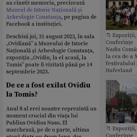
au cinstit memoria, precizează
Muzeul de Istorie Națională și
Arheologie Constanța
, pe pagina de
Facebook a instituției.
📁 Expoziţii,
Deschisă joi, 31 august 2023, în sala
Conferințe
„Ovidiană” a Muzeului de Istorie
Nadia Comăn
Națională și Arheologie Constanța,
la cea de-a X
expoziția „Ovidiu, la el acasă, la
festivalulu
Tomis” poate fi vizitată până pe 14
Haferland
septembrie 2023.
De ce a fost exilat Ovidiu
la Tomis?
Anul 8 al erei noastre reprezintă un
moment crucial din viaţa lui
Publius Ovidius Naso. El
📁 Expoziţii,
marchează, pe de o parte, ultima
Conferințe
etapă dintr-un drum lung, dar