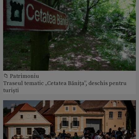
📁 Patrimoniu
Traseul tematic „Cetatea Bănița”, deschis pentru
turiști