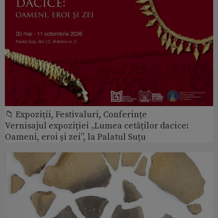
📁 Expoziţii, Festivaluri, Conferințe
Vernisajul expoziției „Lumea cetăților dacice:
Oameni, eroi și zei”, la Palatul Suțu