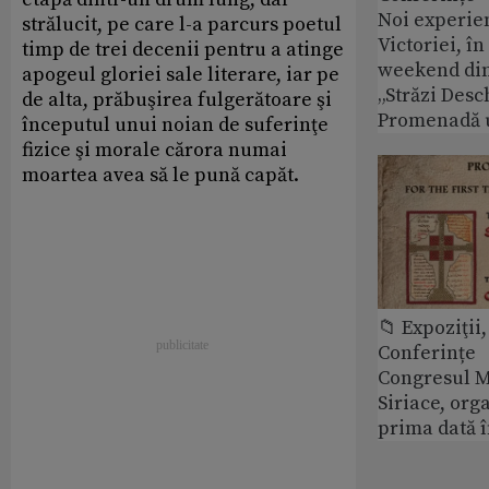
Noi experie
strălucit, pe care l-a parcurs poetul
Victoriei, î
timp de trei decenii pentru a atinge
weekend din
apogeul gloriei sale literare, iar pe
„Străzi Desc
de alta, prăbuşirea fulgerătoare şi
Promenadă 
începutul unui noian de suferinţe
fizice şi morale cărora numai
moartea avea să le pună capăt.
📁 Expoziţii,
Conferințe
Congresul M
Siriace, org
prima dată 