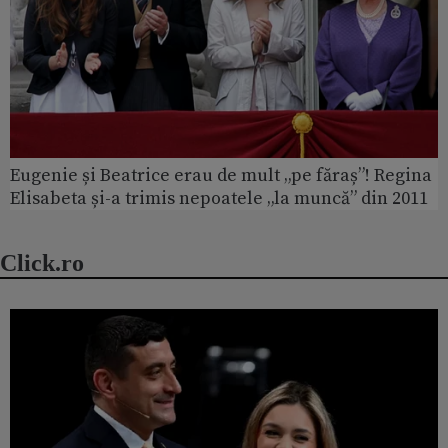
Eugenie și Beatrice erau de mult „pe făraș”! Regina
Elisabeta și-a trimis nepoatele „la muncă” din 2011
Click.ro