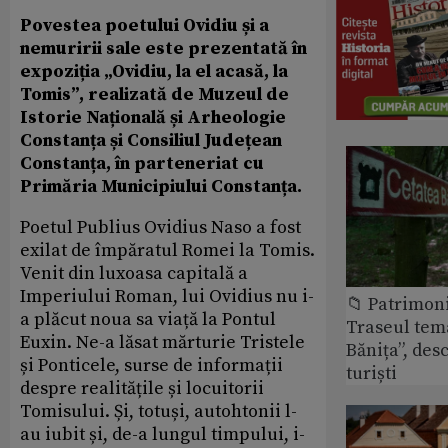
Povestea poetului Ovidiu și a
nemuririi sale este prezentată în
expoziția „Ovidiu, la el acasă, la
Tomis”, realizată de Muzeul de
Istorie Națională și Arheologie
Constanța și Consiliul Județean
Constanța, în parteneriat cu
Primăria Municipiului Constanța.
Poetul Publius Ovidius Naso a fost
exilat de împăratul Romei la Tomis.
Venit din luxoasa capitală a
Imperiului Roman, lui Ovidius nu i-
📁 Patrimon
a plăcut noua sa viață la Pontul
Traseul tem
Euxin. Ne-a lăsat mărturie Tristele
Bănița”, des
și Ponticele, surse de informații
turiști
despre realitățile și locuitorii
Tomisului. Și, totuși, autohtonii l-
au iubit și, de-a lungul timpului, i-