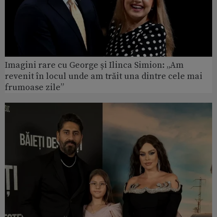
Imagini rare cu George și Ilinca Simion: „Am
revenit în locul unde am trăit una dintre cele mai
frumoase zile”