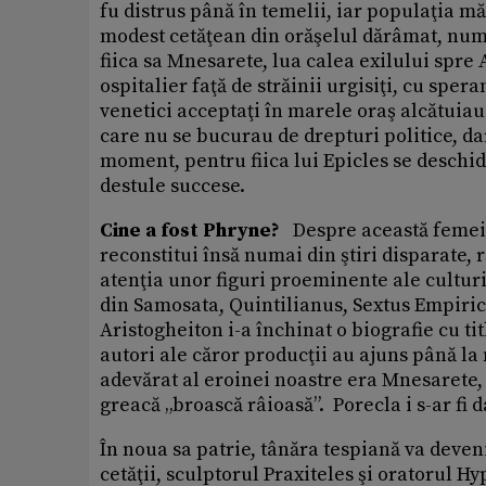
fu distrus până în temelii, iar populaţia m
modest cetăţean din orăşelul dărâmat, numi
fiica sa Mnesarete, lua calea exilului spre
ospitalier faţă de străinii urgisiţi, cu spera
venetici acceptaţi în marele oraş alcătuiau
care nu se bucurau de drepturi politice, dar
moment, pentru fiica lui Epicles se deschid
destule succese.
Cine a fost Phryne?
Despre această femeie 
reconstitui însă numai din ştiri disparate, r
atenţia unor figuri proeminente ale cultur
din Samosata, Quintilianus, Sextus Empiric
Aristogheiton i-a închinat o biografie cu tit
autori ale căror producţii au ajuns până la 
adevărat al eroinei noastre era Mnesarete,
greacă „broască râioasă”. Porecla i s-ar fi d
În noua sa patrie, tânăra tespiană va deveni
cetăţii, sculptorul Praxiteles şi oratorul H