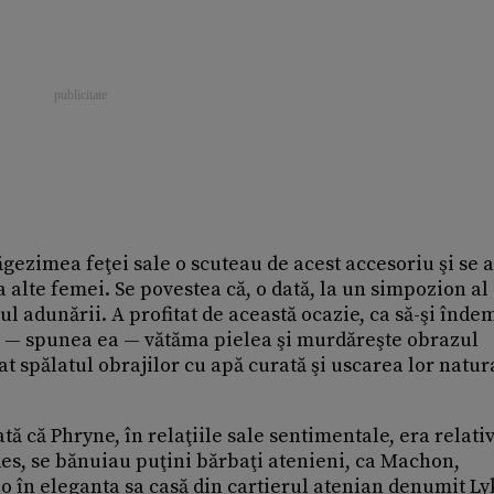
ăgezimea feţei sale o scuteau de acest accesoriu şi se 
a alte femei. Se povestea că, o dată, la un simpozion al
ul adunării. A profitat de această ocazie, ca să-şi înd
e — spunea ea — vătăma pielea şi murdăreşte obrazul
at spălatul obrajilor cu apă curată şi uscarea lor natur
tă că Phryne, în relaţiile sale sentimentale, era relati
ides, se bănuiau puţini bărbaţi atenieni, ca Machon,
t-o în eleganta sa casă din cartierul atenian denumit Ly