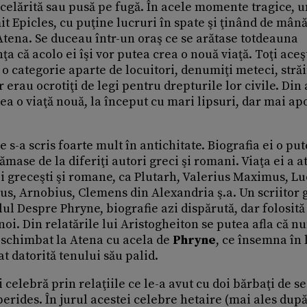
ăcelărită sau pusă pe fugă. În acele momente tragice, u
t Epicles, cu puţine lucruri în spate şi ţinând de mân
 Atena. Se duceau într-un oraş ce se arătase totdeauna
nţa că acolo ei îşi vor putea crea o nouă viaţă. Toţi aceş
 o categorie aparte de locuitori, denumiţi meteci, străi
 erau ocrotiţi de legi pentru drepturile lor civile. Din 
ea o viaţă nouă, la început cu mari lipsuri, dar mai ap
s-a scris foarte mult în antichitate. Biografia ei o pu
ămase de la diferiţi autori greci şi romani. Viaţa ei a a
ii greceşti şi romane, ca Plutarh, Valerius Maximus, L
us, Arnobius, Clemens din Alexandria ş.a. Un scriitor 
lul Despre Phryne, biografie azi dispărută, dar folosită 
noi. Din relatările lui Aristogheiton se putea afla că 
 schimbat la Atena cu acela de
Phryne
, ce însemna în
at datorită tenului său palid.
 celebră prin relaţiile ce le-a avut cu doi bărbaţi de s
yperides. În jurul acestei celebre hetaire (mai ales dup