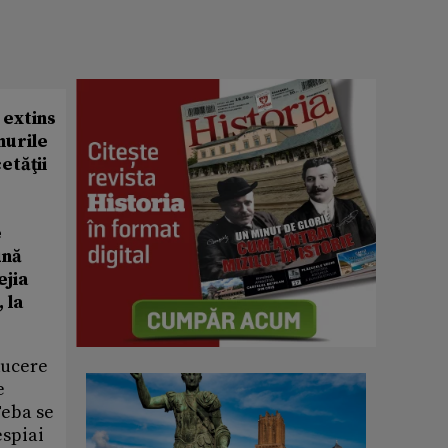
 extins
murile
etăţii
e
ună
ejia
 la
ducere
e
Teba se
espiai