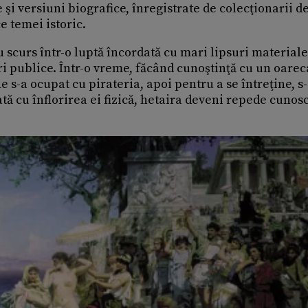
i versiuni biografice, înregistrate de colecţionarii d
e temei istoric.
au scurs într-o luptă încordată cu mari lipsuri materiale
luri publice. Într-o vreme, făcând cunoştinţă cu un oare
s-a ocupat cu pirateria, apoi pentru a se întreţine, s
tă cu înflorirea ei fizică, hetaira deveni repede cunos