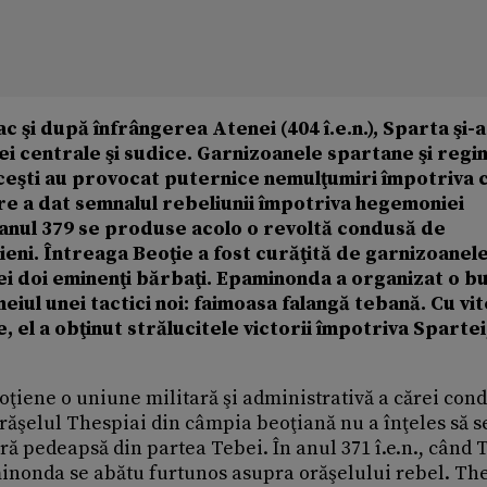
 şi după înfrângerea Atenei (404 î.e.n.), Sparta şi-a
i centrale şi sudice. Garnizoanele spartane şi regi
eceşti au provocat puternice nemulţumiri împotriva c
re a dat semnalul rebeliunii împotriva hegemoniei
 anul 379 se produse acolo o revoltă condusă de
nieni. Întreaga Beoţie a fost curăţită de garnizoanel
cei doi eminenţi bărbaţi. Epaminonda a organizat o b
eiul unei tactici noi: faimoasa falangă tebană. Cu vit
, el a obţinut strălucitele victorii împotriva Spartei,
oţiene o uniune militară şi administrativă a cărei con
răşelul Thespiai din câmpia beoţiană nu a înţeles să s
pră pedeapsă din partea Tebei. În anul 371 î.e.n., când 
minonda se abătu furtunos asupra orăşelului rebel. Th