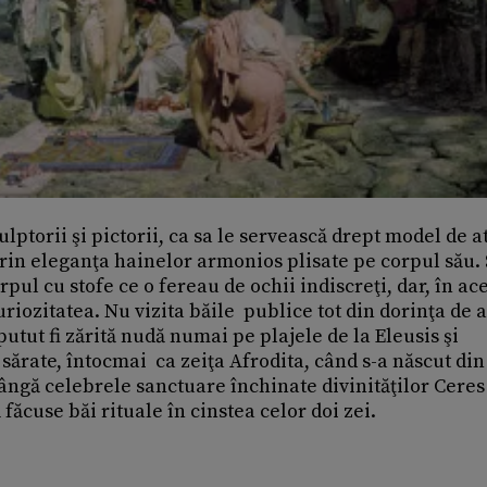
lptorii şi pictorii, ca sa le servească drept model de at
rin eleganţa hainelor armonios plisate pe corpul său.
pul cu stofe ce o fereau de ochii indiscreţi, dar, în ac
riozitatea. Nu vizita băile publice tot din dorinţa de a
utut fi zărită nudă numai pe plajele de la Eleusis şi
 sărate, întocmai ca zeiţa Afrodita, când s-a născut din
ângă celebrele sanctuare închinate divinităţilor Ceres 
făcuse băi rituale în cinstea celor doi zei.