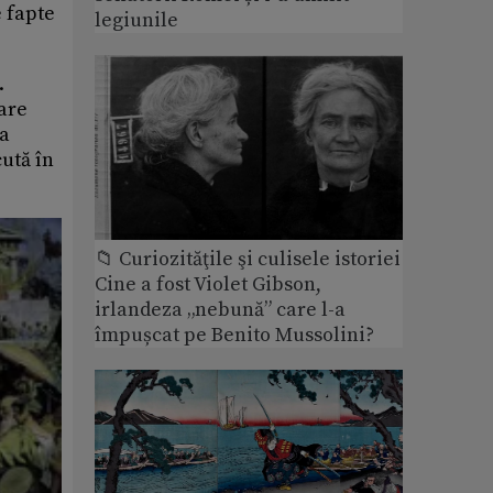
e fapte
legiunile
.
care
-a
cută în
📁 Curiozităţile şi culisele istoriei
Cine a fost Violet Gibson,
irlandeza „nebună” care l-a
împușcat pe Benito Mussolini?