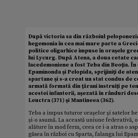
După victoria sa din războiul peloponeziac
hegemonia în cea mai mare parte a Grecie
politice oligarhice impuse în oraşele gr
lui Lycurg. După Atena, a doua cetate ca
lacedemoniene a fost Teba din Beoţia. În
Epaminonda şi Pelopida, sprijiniţi de ate
spartane şi s-a creat un stat condus de 
armată formată din ţărani instruiţi pe tem
acestei infanterii, aşezată în rânduri dese
Leuctra (371) şi Mantineea (362).
Teba a impus tuturor oraşelor şi satelor be
şi-o asumă. La această uniune federativă, o
alăture în mod ferm, ceea ce i-a atras o as
găsea în război cu Sparta, falanga lui Epa