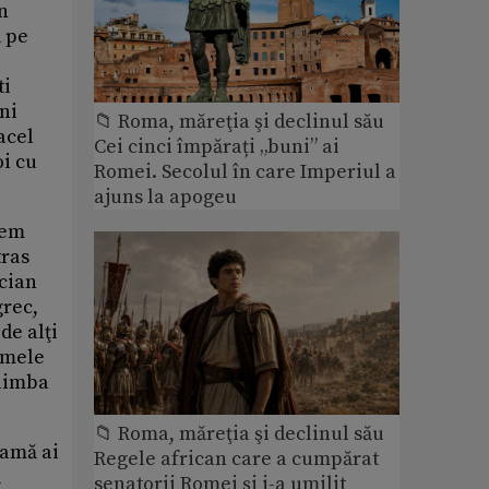
n
ă pe
ti
ni
📁 Roma, măreţia şi declinul său
acel
Cei cinci împărați „buni” ai
oi cu
Romei. Secolul în care Imperiul a
ajuns la apogeu
tem
tras
ucian
grec,
de alţi
numele
 limba
📁 Roma, măreţia şi declinul său
eamă ai
Regele african care a cumpărat
ă
senatorii Romei și i-a umilit