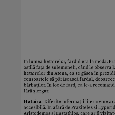
În lumea hetairelor, fardul era la modă. Fr
ostilă faţă de sulemeneli, când le observa l
hetairelor din Atena, ea se găsea în prezidi
consoartele să părăsească fardul, deoarec
bărbaţilor. În loc de fard, ea le-a recomand
fără ştergar.
Hetaira
Diferite informaţii literare ne ara
accesibilă. În afară de Praxiteles şi Hyper
Aristodemos şi Eustathios, care ar fi vizita