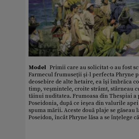
Model
Primii care au solicitat-o au fost scu
Farmecul frumuseţii şi-l perfecta Phryne p
deosebire de alte hetaire, ea îşi îmbrăca cor
timp, veşmintele, croite strâmt, stârneau cu
tăinui nuditatea. Frumoasa din Thespiai a p
Poseidonia, după ce ieşea din valurile apei
spuma mării. Aceste două plaje se găseau l
Poseidon, încât Phryne lăsa a se înţelege că 