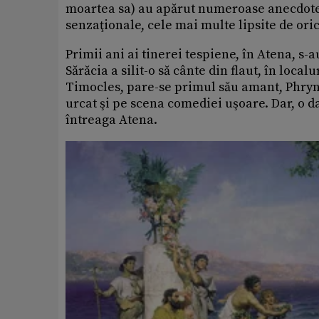
moartea sa) au apărut numeroase anecdote ş
senzaţionale, cele mai multe lipsite de oric
Primii ani ai tinerei tespiene, în Atena, s-
Sărăcia a silit-o să cânte din flaut, în loca
Timocles, pare-se primul său amant, Phryne 
urcat şi pe scena comediei uşoare. Dar, o da
întreaga Atena.