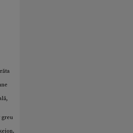
arăta
emne
ală,
v greu
keion.