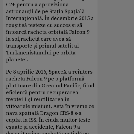
C2+ pentru a aproviziona
astronauții de pe Stația Spațială
Internațională. În decembrie 2015 a
reușit să testeze cu succes și să
întoarcă racheta orbitală Falcon 9
la sol,rachetă care avea să
transporte și primul satelit al
Turkmenistanului pe orbita
planetei.
Pe 8 aprilie 2016, SpaceX a reîntors
racheta Falcon 9 pe o platformă
plutitoare din Oceanul Pacific, fiind
eficientă pentru recuperarea
treptei 1 și reutilizarea în
viitoarele misiuni. Asta în vreme ce
nava spațială Dragon CRS-8 s-a
cuplat la ISS. În ciuda multor teste
eșuate și accidente, Falcon 9 a
devenit prima rachetă spațială ce