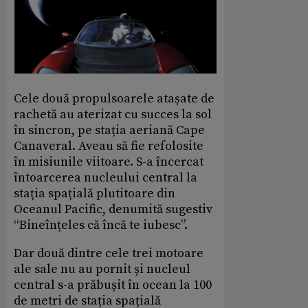
Cele două propulsoarele atașate de
rachetă au aterizat cu succes la sol
în sincron, pe stația aeriană Cape
Canaveral. Aveau să fie refolosite
în misiunile viitoare. S-a încercat
întoarcerea nucleului central la
stația spațială plutitoare din
Oceanul Pacific, denumită sugestiv
“Bineînțeles că încă te iubesc”.
Dar două dintre cele trei motoare
ale sale nu au pornit și nucleul
central s-a prăbușit în ocean la 100
de metri de stația spațială