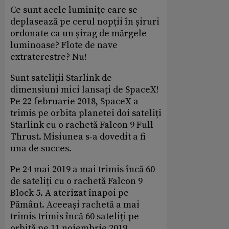
Ce sunt acele luminițe care se
deplasează pe cerul nopții în șiruri
ordonate ca un șirag de mărgele
luminoase? Flote de nave
extraterestre? Nu!
Sunt sateliții Starlink de
dimensiuni mici lansați de SpaceX!
Pe 22 februarie 2018, SpaceX a
trimis pe orbita planetei doi sateliți
Starlink cu o rachetă Falcon 9 Full
Thrust. Misiunea s-a dovedit a fi
una de succes.
Pe 24 mai 2019 a mai trimis încă 60
de sateliți cu o rachetă Falcon 9
Block 5. A aterizat înapoi pe
Pământ. Aceeași rachetă a mai
trimis trimis încă 60 sateliți pe
orbită pe 11 noiembrie 2019.