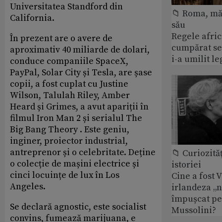
Universitatea Standford din
📁 Roma, măr
California.
său
Regele afric
În prezent are o avere de
cumpărat se
aproximativ 40 miliarde de dolari,
i-a umilit l
conduce companiile SpaceX,
PayPal, Solar City și Tesla, are șase
copii, a fost cuplat cu Justine
Wilson, Talulah Riley, Amber
Heard și Grimes, a avut apariții în
filmul Iron Man 2 și serialul The
Big Bang Theory . Este geniu,
inginer, proiector industrial,
antreprenor și o celebritate. Deține
📁 Curiozităţ
o colecție de mașini electrice și
istoriei
cinci locuințe de lux în Los
Cine a fost 
Angeles.
irlandeza „n
împușcat pe
Se declară agnostic, este socialist
Mussolini?
convins, fumează marijuana, e