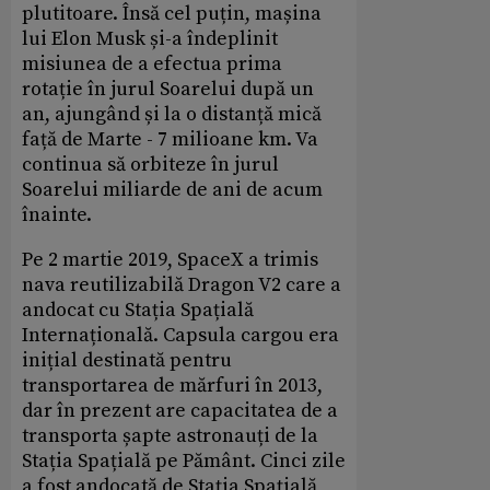
plutitoare. Însă cel puțin, mașina
lui Elon Musk și-a îndeplinit
misiunea de a efectua prima
rotație în jurul Soarelui după un
an, ajungând și la o distanță mică
față de Marte - 7 milioane km. Va
continua să orbiteze în jurul
Soarelui miliarde de ani de acum
înainte.
Pe 2 martie 2019, SpaceX a trimis
nava reutilizabilă Dragon V2 care a
andocat cu Stația Spațială
Internațională. Capsula cargou era
inițial destinată pentru
transportarea de mărfuri în 2013,
dar în prezent are capacitatea de a
transporta șapte astronauți de la
Stația Spațială pe Pământ. Cinci zile
a fost andocată de Stația Spațială