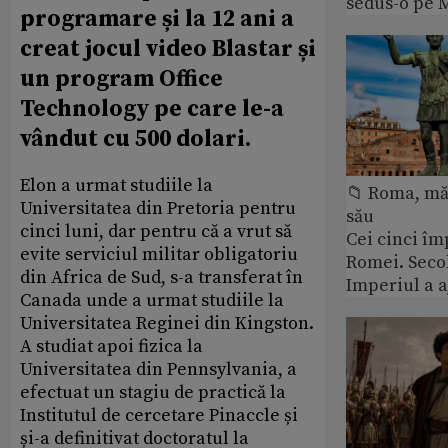
sedus-o pe 
programare și la 12 ani a
creat jocul video Blastar și
un program Office
Technology pe care le-a
vândut cu 500 dolari.
Elon a urmat studiile la
📁 Roma, măr
Universitatea din Pretoria pentru
său
cinci luni, dar pentru că a vrut să
Cei cinci îm
evite serviciul militar obligatoriu
Romei. Secol
din Africa de Sud, s-a transferat în
Imperiul a 
Canada unde a urmat studiile la
Universitatea Reginei din Kingston.
A studiat apoi fizica la
Universitatea din Pennsylvania, a
efectuat un stagiu de practică la
Institutul de cercetare Pinaccle și
și-a definitivat doctoratul la