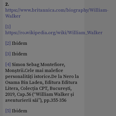
2.
https://www.britannica.com/biography/William-
Walker
[1]
https://ro.wikipedia.org/wiki/William_Walker
[2]
Ibidem
[3]
Ibidem
[4]
Simon Sebag Montefiore,
Monștrii.Cele mai malefice
personalități istorice.De la Nero la
Osama Bin Laden, Editura Editura
Litera, Colecția CPT, București,
2019, Cap.56 (“William Walker și
aventurierii săi”), pp.355-356
[5]
Ibidem