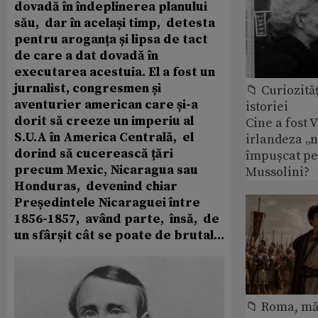
dovadă în îndeplinerea planului
său, dar în același timp, detesta
pentru aroganța și lipsa de tact
de care a dat dovadă în
executarea acestuia. El a fost un
jurnalist, congresmen și
📁 Curiozităţ
aventurier american care și-a
istoriei
dorit să creeze un imperiu al
Cine a fost 
S.U.A în America Centrală, el
irlandeza „n
dorind să cucerească țări
împușcat pe
precum Mexic, Nicaragua sau
Mussolini?
Honduras, devenind chiar
Președintele Nicaraguei între
1856-1857, având parte, însă, de
un sfârșit cât se poate de brutal...
📁 Roma, măr