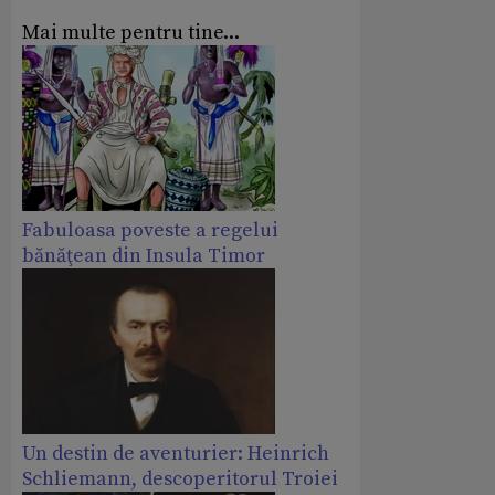
Mai multe pentru tine...
Fabuloasa poveste a regelui
bănăţean din Insula Timor
Un destin de aventurier: Heinrich
Schliemann, descoperitorul Troiei