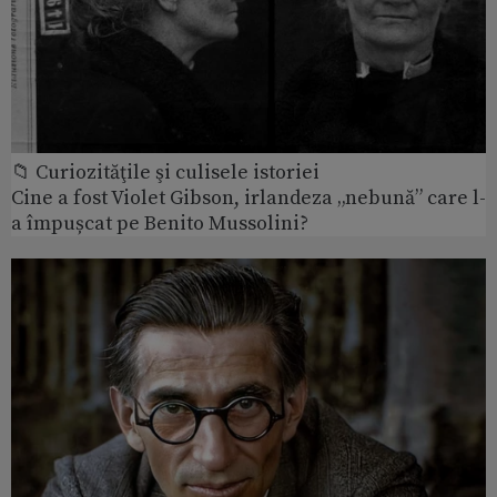
📁 Curiozităţile şi culisele istoriei
Cine a fost Violet Gibson, irlandeza „nebună” care l-
a împușcat pe Benito Mussolini?