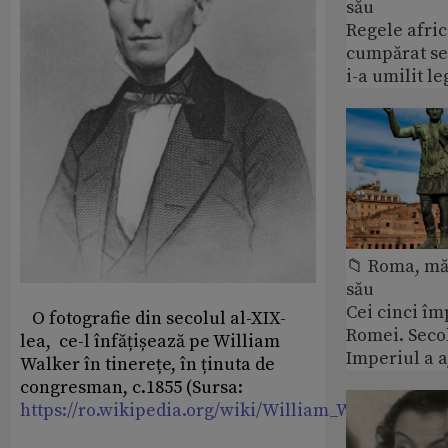
său
Regele afric
cumpărat se
i-a umilit l
📁 Roma, măr
său
Cei cinci îm
O fotografie din secolul al-XIX-
Romei. Secol
lea, ce-l înfățișează pe William
Imperiul a 
Walker în tinerețe, în ținuta de
congresman, c.1855 (Sursa:
https://ro.wikipedia.org/wiki/William_Walker
)