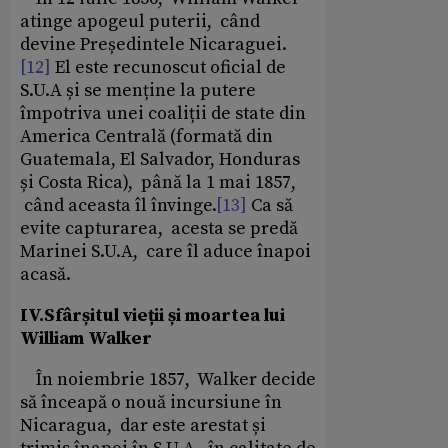
atinge apogeul puterii, când
devine Președintele Nicaraguei.
[12]
El este recunoscut oficial de
S.U.A și se menține la putere
împotriva unei coaliții de state din
America Centrală (formată din
Guatemala, El Salvador, Honduras
și Costa Rica), până la 1 mai 1857,
când aceasta îl învinge.
[13]
Ca să
evite capturarea, acesta se predă
Marinei S.U.A, care îl aduce înapoi
acasă.
IV.Sfârșitul vieții și moartea lui
William Walker
În noiembrie 1857, Walker decide
să înceapă o nouă incursiune în
Nicaragua, dar este arestat și