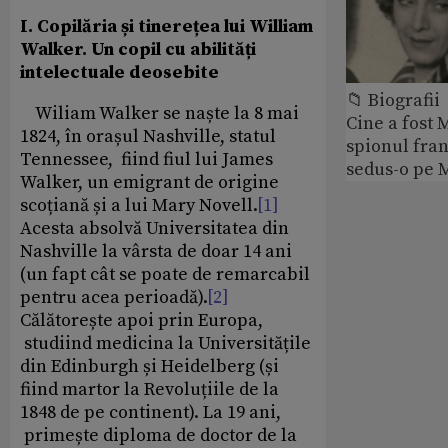
I.
Copilăria și tinerețea lui William
Walker. Un copil cu abilități
intelectuale deosebite
📁 Biografii
Wiliam Walker se naște la 8 mai
Cine a fost 
1824, în orașul Nashville, statul
spionul fran
Tennessee, fiind fiul lui James
sedus-o pe 
Walker, un emigrant de origine
scoțiană și a lui Mary Novell.
[1]
Acesta absolvă Universitatea din
Nashville la vârsta de doar 14 ani
(un fapt cât se poate de remarcabil
pentru acea perioadă).
[2]
Călătorește apoi prin Europa,
studiind medicina la Universitățile
din Edinburgh și Heidelberg (și
fiind martor la Revoluțiile de la
1848 de pe continent). La 19 ani,
primește diploma de doctor de la