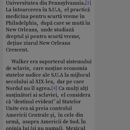
Universitatea din Pennsylvannia.
[3]
La întoarcerea în S.U.A, el practică
medicina pentru scurtă vreme în
Philadelphia, după care se mută în
New Orleans, unde studiază
dreptul și pentru scurtă vreme,
deține ziarul New Orleans
Crescent.
Walker era suporterul sistemului
de sclavie, care susține economia
statelor sudice ale S.U.A la mijlocul
secolului al-XIX-lea, dar pe care
Nordul nu îl agrea.
[4]
Ca mulți alți
susținători ai sclaviei, el considera
că “destinul evident” al Statelor
Unite era să preia controlul
Americii Centrale și, în cele din
urmă, asupra Americii de Sud. În
opinia lui (și nu numai), Mexicul