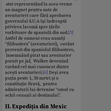
stat reprezentând la acea vreme
un magnet pentru sute de
aventurieri care-fără aprobarea
guvernului S.U.A-își îndreaptă
privirea lacomă spre țările
vorbitoare de spaniolă din sud.
[5]
Astfel de oameni erau numiți
“filibusters” (aventurieri), cuvânt
provenit din spaniolul filibustero,
însemnând pirat sau aventurier
pornit pe jaf, Walker devenind
curând cel mai cunoscut dintre
acești aventurieri.
[6]
Deși avea
puțin peste 1, 50 metri și o
constituție firavă, pentru
admiratorii lui devenise “omul cu
ochii cenușii ai destinului”.
II. Expediția din Mexic