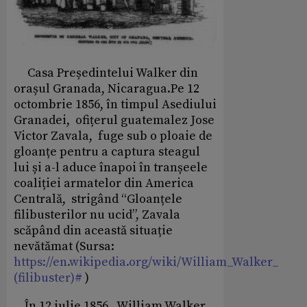
Casa Președintelui Walker din
orașul Granada, Nicaragua.Pe 12
octombrie 1856, în timpul Asediului
Granadei, ofițerul guatemalez Jose
Victor Zavala, fuge sub o ploaie de
gloanțe pentru a captura steagul
lui și a-l aduce înapoi în tranșeele
coaliției armatelor din America
Centrală, strigând “Gloanțele
filibusterilor nu ucid”, Zavala
scăpând din această situație
nevătămat (Sursa:
https://en.wikipedia.org/wiki/William_Walker_
(filibuster)#
)
În 12 iulie 1856, William Walker