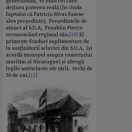
generalisim, el fiind cel care
deținea puterea reală (în ciuda
faptului că Patricio Rivas fusese
ales președinte), Președintele de
atunci al S.U.A, Franklin Pierce
recunoscând regimul său.
[10]
El
primește fonduri suplimentare de
la susținătorii sclaviei din S.U.A, își
acordă monopol asupra comerțului
maritim al Nicaraguei și abrogă
legile antisclavie ale țării, vechi de
30 de ani.
[11]