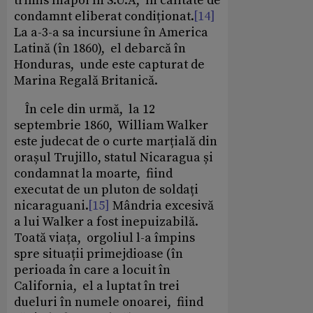
trimis înapoi în S.U.A, în calitate de
condamnt eliberat condiționat.
[14]
La a-3-a sa incursiune în America
Latină (în 1860), el debarcă în
Honduras, unde este capturat de
Marina Regală Britanică.
În cele din urmă, la 12
septembrie 1860, William Walker
este judecat de o curte marțială din
orașul Trujillo, statul Nicaragua și
condamnat la moarte, fiind
executat de un pluton de soldați
nicaraguani.
[15]
Mândria excesivă
a lui Walker a fost inepuizabilă.
Toată viața, orgoliul l-a împins
spre situații primejdioase (în
perioada în care a locuit în
California, el a luptat în trei
dueluri în numele onoarei, fiind