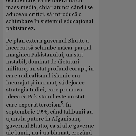
occidentale, să fie tolerantă cu
mass-media, chiar atunci când i se
aduceau critici, să introducă o
schimbare în sistemul educațional
pakistanez.
Pe plan extern guvernul Bhutto a
încercat să schimbe măcar parțial
imaginea Pakistanului, un stat
instabil, dominat de dictaturi
militare, un stat profund corupt, în
care radicalismul islamic era
încurajat și înarmat, să dejoace
strategia Indiei, care promova
ideea că Pakistanul este un stat
5
care exportă terorism
. În
septembrie 1996, când talibanii au
ajuns la putere în Afganistan,
guvernul Bhutto, ca și alte guverne
ale lumii, nu i-au blamat, crezând