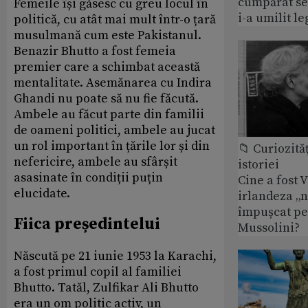
cumpărat se
Femeile își găsesc cu greu locul în
i-a umilit l
politică, cu atât mai mult într-o țară
musulmană cum este Pakistanul.
Benazir Bhutto a fost femeia
premier care a schimbat această
mentalitate. Asemănarea cu Indira
Ghandi nu poate să nu fie făcută.
Ambele au făcut parte din familii
de oameni politici, ambele au jucat
un rol important în țările lor și din
📁 Curiozităţ
nefericire, ambele au sfârșit
istoriei
asasinate în condiții puțin
Cine a fost 
elucidate.
irlandeza „n
împușcat pe
Fiica președintelui
Mussolini?
Născută pe 21 iunie 1953 la Karachi,
a fost primul copil al familiei
Bhutto. Tatăl, Zulfikar Ali Bhutto
era un om politic activ, un