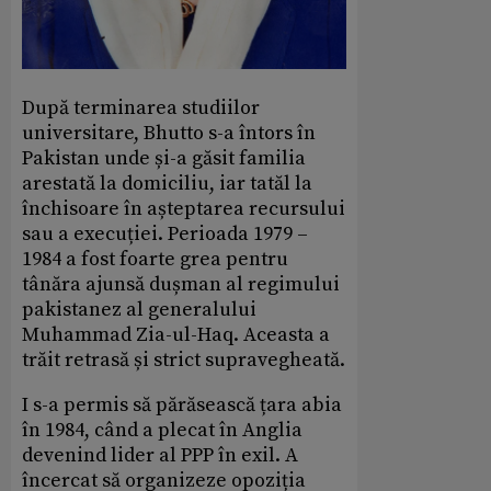
După terminarea studiilor
universitare, Bhutto s-a întors în
Pakistan unde și-a găsit familia
arestată la domiciliu, iar tatăl la
închisoare în așteptarea recursului
sau a execuției. Perioada 1979 –
1984 a fost foarte grea pentru
tânăra ajunsă dușman al regimului
pakistanez al generalului
Muhammad Zia-ul-Haq. Aceasta a
trăit retrasă și strict supravegheată.
I s-a permis să părăsească țara abia
în 1984, când a plecat în Anglia
devenind lider al PPP în exil. A
încercat să organizeze opoziția