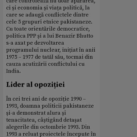
care controlează nu doar apărarea,
ci și economia și viața politică, la
care se adaugă conflictele dintre
cele 5 grupuri etnice pakistaneze.
Cu toate orientările democratice,
politica PPP și a lui Benazir Bhutto
s-a axat pe dezvoltarea
programului nuclear, inițiat în anii
1975 – 1977 de tatăl său, tocmai din
cauza acutizării conflictului cu
India.
Lider al opoziției
În cei trei ani de opoziție 1990 –
1993, doamna politicii pakistaneze
și-a demonstrat alura și
tenacitatea, câștigând detașat
alegerile din octombrie 1993. Din
1993 a reluat proiectele începute în