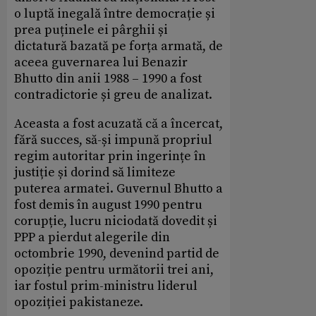
o luptă inegală între democrație și
prea puținele ei pârghii și
dictatură bazată pe forța armată, de
aceea guvernarea lui Benazir
Bhutto din anii 1988 – 1990 a fost
contradictorie și greu de analizat.
Aceasta a fost acuzată că a încercat,
fără succes, să-și impună propriul
regim autoritar prin ingerințe în
justiție și dorind să limiteze
puterea armatei. Guvernul Bhutto a
fost demis în august 1990 pentru
corupție, lucru niciodată dovedit și
PPP a pierdut alegerile din
octombrie 1990, devenind partid de
opoziție pentru următorii trei ani,
iar fostul prim-ministru liderul
opoziției pakistaneze.