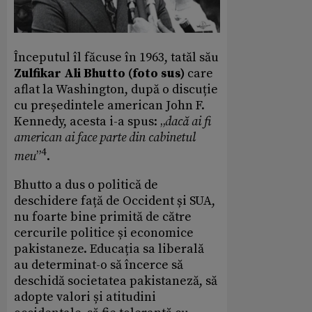
Începutul îl făcuse în 1963, tatăl său
Zulfikar Ali Bhutto (foto sus)
care
aflat la Washington, după o discuție
cu președintele american John F.
Kennedy, acesta i-a spus: „
dacă ai fi
american ai face parte din cabinetul
4
meu
”
.
Bhutto a dus o politică de
deschidere față de Occident și SUA,
nu foarte bine primită de către
cercurile politice și economice
pakistaneze. Educația sa liberală
au determinat-o să încerce să
deschidă societatea pakistaneză, să
adopte valori și atitudini