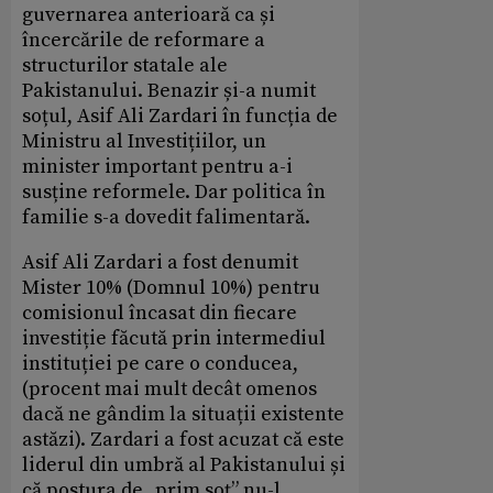
guvernarea anterioară ca și
încercările de reformare a
structurilor statale ale
Pakistanului. Benazir și-a numit
soțul, Asif Ali Zardari în funcția de
Ministru al Investițiilor, un
minister important pentru a-i
susține reformele. Dar politica în
familie s-a dovedit falimentară.
Asif Ali Zardari a fost denumit
Mister 10% (Domnul 10%) pentru
comisionul încasat din fiecare
investiție făcută prin intermediul
instituției pe care o conducea,
(procent mai mult decât omenos
dacă ne gândim la situații existente
astăzi). Zardari a fost acuzat că este
liderul din umbră al Pakistanului și
că postura de „prim soț” nu-l