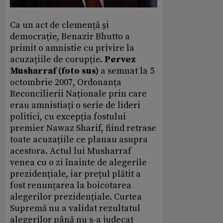
Ca un act de clemență și
democrație, Benazir Bhutto a
primit o amnistie cu privire la
acuzațiile de corupție.
Pervez
Musharraf (foto sus)
a semnat la 5
octombrie 2007, Ordonanța
Reconcilierii Naționale prin care
erau amnistiați o serie de lideri
politici, cu excepția fostului
premier Nawaz Sharif, fiind retrase
toate acuzațiile ce planau asupra
acestora. Actul lui Musharraf
venea cu o zi înainte de alegerile
prezidențiale, iar prețul plătit a
fost renunțarea la boicotarea
alegerilor prezidențiale. Curtea
Supremă nu a validat rezultatul
alegerilor până nu s-a judecat