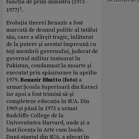
funcția de prim-ministru (1973 -
1
1977)
.
Evoluția tinerei Benazir a fost
marcată de drumul politic al tatălui
său, care a sfârșit tragic, înlăturat
de la putere și arestat împreună cu
toți membrii guvernului, judecat de
guvernul militar instaurat în
Pakistan, condamnat la moarte și
executat prin spânzurare în aprilie
1979.
Benazir Bhutto (foto)
a
urmat Școala Superioară din Karaci
iar apoi a fost trimisă să-și
completeze educația în SUA. Din
1969 și până în 1973 a urmat
Radcliffe College de la
Universitatea Harvard, unde și-a
luat licența în Arte cum laude.
După stagiul din SUA, a plecat în