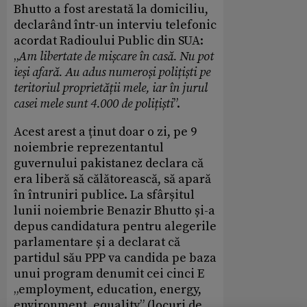
Bhutto a fost arestată la domiciliu,
declarând într-un interviu telefonic
acordat Radioului Public din SUA:
„
Am libertate de mișcare în casă. Nu pot
ieși afară. Au adus numeroși polițiști pe
teritoriul proprietății mele, iar în jurul
casei mele sunt 4.000 de polițiști
”.
Acest arest a ținut doar o zi, pe 9
noiembrie reprezentantul
guvernului pakistanez declara că
era liberă să călătorească, să apară
în întruniri publice. La sfârșitul
lunii noiembrie Benazir Bhutto și-a
depus candidatura pentru alegerile
parlamentare și a declarat că
partidul său PPP va candida pe baza
unui program denumit cei cinci E
„employment, education, energy,
environment, equality” (locuri de