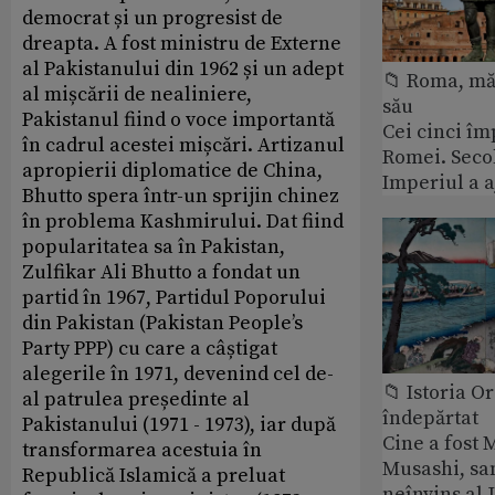
democrat și un progresist de
dreapta. A fost ministru de Externe
al Pakistanului din 1962 și un adept
📁 Roma, măr
al mișcării de nealiniere,
său
Pakistanul fiind o voce importantă
Cei cinci îm
în cadrul acestei mișcări. Artizanul
Romei. Secol
apropierii diplomatice de China,
Imperiul a 
Bhutto spera într-un sprijin chinez
în problema Kashmirului. Dat fiind
popularitatea sa în Pakistan,
Zulfikar Ali Bhutto a fondat un
partid în 1967, Partidul Poporului
din Pakistan (Pakistan People’s
Party PPP) cu care a câștigat
alegerile în 1971, devenind cel de-
📁 Istoria O
al patrulea președinte al
îndepărtat
Pakistanului (1971 - 1973), iar după
Cine a fost
transformarea acestuia în
Musashi, sa
Republică Islamică a preluat
neînvins al 