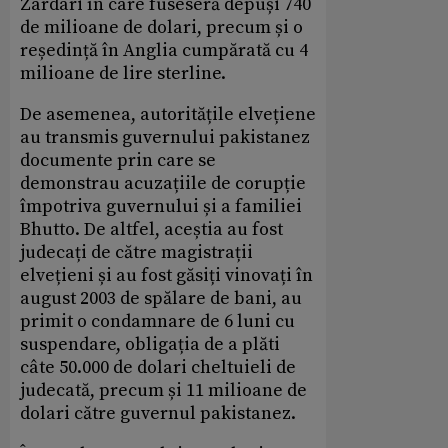
Zardari în care fuseseră depuși 740
de milioane de dolari, precum și o
reședință în Anglia cumpărată cu 4
milioane de lire sterline.
De asemenea, autoritățile elvețiene
au transmis guvernului pakistanez
documente prin care se
demonstrau acuzațiile de corupție
împotriva guvernului și a familiei
Bhutto. De altfel, aceștia au fost
judecați de către magistrații
elvețieni și au fost găsiți vinovați în
august 2003 de spălare de bani, au
primit o condamnare de 6 luni cu
suspendare, obligația de a plăti
câte 50.000 de dolari cheltuieli de
judecată, precum și 11 milioane de
dolari către guvernul pakistanez.