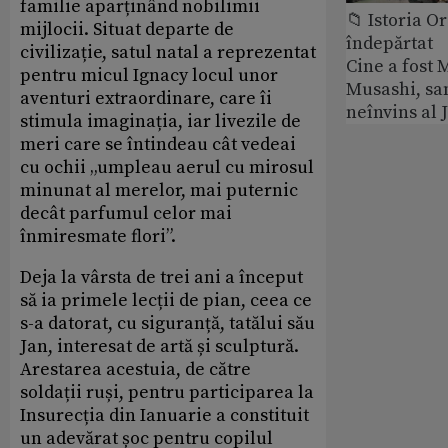
familie aparținând nobilimii
📁 Istoria O
mijlocii. Situat departe de
îndepărtat
civilizație, satul natal a reprezentat
Cine a fost
pentru micul Ignacy locul unor
Musashi, sa
aventuri extraordinare, care îi
neînvins al 
stimula imaginația, iar livezile de
meri care se întindeau cât vedeai
cu ochii „umpleau aerul cu mirosul
minunat al merelor, mai puternic
decât parfumul celor mai
înmiresmate flori”.
Deja la vârsta de trei ani a început
să ia primele lecții de pian, ceea ce
s-a datorat, cu siguranță, tatălui său
Jan, interesat de artă și sculptură.
Arestarea acestuia, de către
soldații ruși, pentru participarea la
Insurecția din Ianuarie a constituit
un adevărat șoc pentru copilul