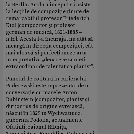
la Berlin. Acolo a început să asiste
la lecțiile de compoziție ținute de
remarcabilul profesor Friederich
Kiel [compozitor și profesor
german de muzică, 1821-1885 –
n.tr.]. Acesta l-a încurajat nu atât să
meargă în direcția compoziției, cât
mai ales să-și perfecționeze arta
interpretativă „deoarece sunteți
extraordinar de talentat ca pianist”.
Punctul de cotitură în cariera lui
Paderewski este reprezentat de o
conversație cu marele Anton
Rubinstein [compozitor, pianist și
dirijor rus de origine evreiască,
născut în 1829 în Wychwatinez,
gubernia Podolia, actualmente
Ofatinți, raionul Rîbnița,
Transnistria, Republica Moldova, și