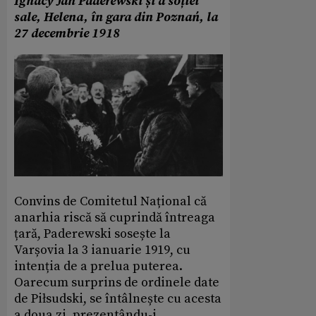
Ignacy Jan Paderewski și a soției
sale, Helena, în gara din Poznań, la
27 decembrie 1918
Convins de Comitetul Național că
anarhia riscă să cuprindă întreaga
țară, Paderewski sosește la
Varșovia la 3 ianuarie 1919, cu
intenția de a prelua puterea.
Oarecum surprins de ordinele date
de Piłsudski, se întâlnește cu acesta
a doua zi, prezentându-i