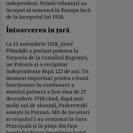
independent. Primii voluntari au
început să sosească în Europa încă
de la începutul lui 1918.
Întoarcerea în țară
La 11 noiembrie 1918, Józef
Piłsudski a preluat puterea la
Varșovia de la Consiliul Regenței,
iar Polonia și-a recăpătat
independența după 123 de ani. Un
moment important pentru o bună
funcționare în continuare a
statului polonez a fost ziua de 27
decembrie 1918 când, după mai
mulți ani de absență, Paderewski
sosește la Poznań. Mii de locuitori
ai orașului l-au ovaționat la Gara
Principală și în piața din fața
hotelului Bazar [prestigios hotel