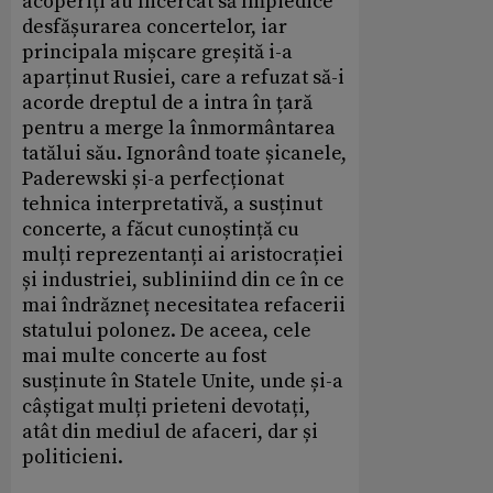
acoperiți au încercat să împiedice
desfășurarea concertelor, iar
principala mișcare greșită i-a
aparținut Rusiei, care a refuzat să-i
acorde dreptul de a intra în țară
pentru a merge la înmormântarea
tatălui său. Ignorând toate șicanele,
Paderewski și-a perfecționat
tehnica interpretativă, a susținut
concerte, a făcut cunoștință cu
mulți reprezentanți ai aristocrației
și industriei, subliniind din ce în ce
mai îndrăzneț necesitatea refacerii
statului polonez. De aceea, cele
mai multe concerte au fost
susținute în Statele Unite, unde și-a
câștigat mulți prieteni devotați,
atât din mediul de afaceri, dar și
politicieni.