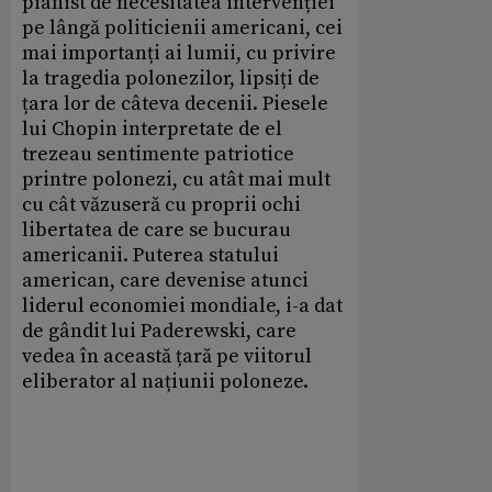
pianist de necesitatea intervenției
pe lângă politicienii americani, cei
mai importanți ai lumii, cu privire
la tragedia polonezilor, lipsiți de
țara lor de câteva decenii. Piesele
lui Chopin interpretate de el
trezeau sentimente patriotice
printre polonezi, cu atât mai mult
cu cât văzuseră cu proprii ochi
libertatea de care se bucurau
americanii. Puterea statului
american, care devenise atunci
liderul economiei mondiale, i-a dat
de gândit lui Paderewski, care
vedea în această țară pe viitorul
eliberator al națiunii poloneze.