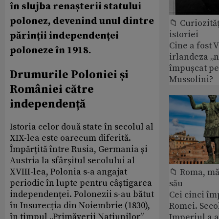
în slujba renașterii statului
polonez, devenind unul dintre
📁 Curiozităţ
istoriei
părinții independenței
Cine a fost 
poloneze în 1918.
irlandeza „n
împușcat pe
Drumurile Poloniei și
Mussolini?
României către
independență
Istoria celor două state în secolul al
XIX-lea este oarecum diferită.
Împărțită între Rusia, Germania și
Austria la sfârșitul secolului al
XVIII-lea, Polonia s-a angajat
📁 Roma, măr
periodic în lupte pentru câștigarea
său
independenței. Polonezii s-au bătut
Cei cinci îm
în Insurecția din Noiembrie (1830),
Romei. Secol
în timpul „Primăverii Națiunilor”
Imperiul a 