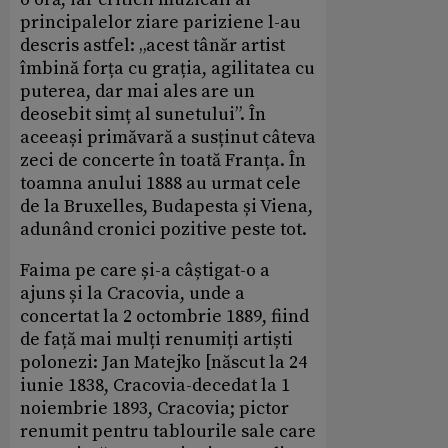
principalelor ziare pariziene l-au
descris astfel: „acest tânăr artist
îmbină forța cu grația, agilitatea cu
puterea, dar mai ales are un
deosebit simț al sunetului”. În
aceeași primăvară a susținut câteva
zeci de concerte în toată Franța. În
toamna anului 1888 au urmat cele
de la Bruxelles, Budapesta și Viena,
adunând cronici pozitive peste tot.
Faima pe care și-a câștigat-o a
ajuns și la Cracovia, unde a
concertat la 2 octombrie 1889, fiind
de față mai mulți renumiți artiști
polonezi: Jan Matejko [născut la 24
iunie 1838, Cracovia-decedat la 1
noiembrie 1893, Cracovia; pictor
renumit pentru tablourile sale care