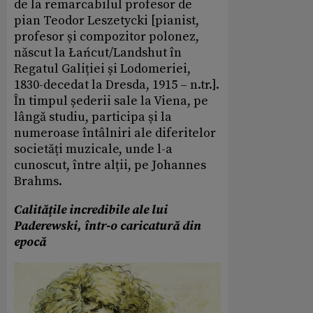
de la remarcabilul profesor de
pian Teodor Leszetycki [pianist,
profesor și compozitor polonez,
născut la Łańcut/Landshut în
Regatul Galiției și Lodomeriei,
1830-decedat la Dresda, 1915 – n.tr.].
În timpul șederii sale la Viena, pe
lângă studiu, participa și la
numeroase întâlniri ale diferitelor
societăți muzicale, unde l-a
cunoscut, între alții, pe Johannes
Brahms.
Calităţile incredibile ale lui
Paderewski, într-o caricatură din
epocă