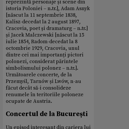
reprezintă personaje și scene din
istoria Poloniei – n.tr.], Adam Asnyk
[născut la 11 septembrie 1838,
Kalisz-decedat la 2 august 1897,
Cracovia, poet și dramaturg – n.tr.]
și Jacek Malczewski [născut la 15
iulie 1854, Radom-decedat la 8
octombrie 1929, Cracovia, unul
dintre cei mai importanți pictori
polonezi, considerat părintele
simbolismului polonez – n.tr.].
Următoarele concerte, de la
Przemyśl, Tarnów și Lwów, n-au
făcut decât să-i consolideze
renumele în teritoriile poloneze
ocupate de Austria.
Concertul de la București
Un episod interesant din cariera lui