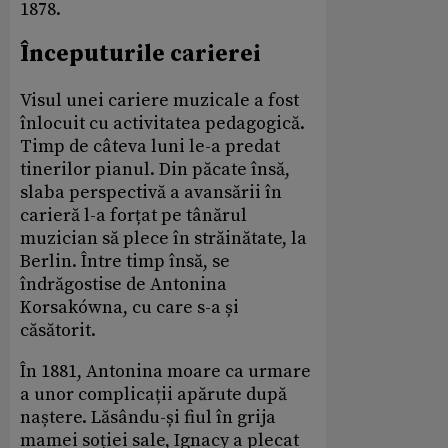
1878.
Începuturile carierei
Visul unei cariere muzicale a fost
înlocuit cu activitatea pedagogică.
Timp de câteva luni le-a predat
tinerilor pianul. Din păcate însă,
slaba perspectivă a avansării în
carieră l-a forțat pe tânărul
muzician să plece în străinătate, la
Berlin. Între timp însă, se
îndrăgostise de Antonina
Korsakówna, cu care s-a și
căsătorit.
În 1881, Antonina moare ca urmare
a unor complicații apărute după
naștere. Lăsându-și fiul în grija
mamei soției sale, Ignacy a plecat