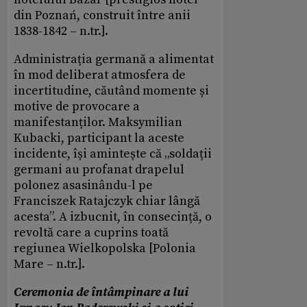
din Poznań, construit între anii
1838-1842 – n.tr.].
Administrația germană a alimentat
în mod deliberat atmosfera de
incertitudine, căutând momente și
motive de provocare a
manifestanților. Maksymilian
Kubacki, participant la aceste
incidente, își amintește că „soldații
germani au profanat drapelul
polonez asasinându-l pe
Franciszek Ratajczyk chiar lângă
acesta”. A izbucnit, în consecință, o
revoltă care a cuprins toată
regiunea Wielkopolska [Polonia
Mare – n.tr.].
Ceremonia de întâmpinare a lui