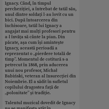
Ignacy. Când, în timpul
percheziției, a întrebat de tatăl său,
unul dintre soldați l-au lovit cu un
bici. După întoarcerea din
închisoare, tatăl lui Ignacy a
angajat mai mulți profesori pentru
a-l învăța să cânte la pian. Din
păcate, așa cum își amintește
Ignacy, această perioadă a
reprezentat o „pierdere totală de
timp”. Momentul de cotitură s-a
petrecut în 1868, prin aducerea
unui nou profesor, Michał
Babiński, veteran al Insurecției din
Noiembrie. El a sădit în sufletul
copilului dragostea față de
„polonitate” și tradiție.
Talentul muzical dovedit de Ignacy
nu se manifesta atât în