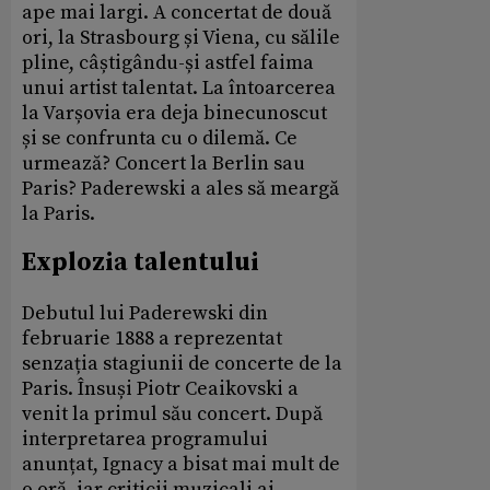
ape mai largi. A concertat de două
ori, la Strasbourg și Viena, cu sălile
pline, câștigându-și astfel faima
unui artist talentat. La întoarcerea
la Varșovia era deja binecunoscut
și se confrunta cu o dilemă. Ce
urmează? Concert la Berlin sau
Paris? Paderewski a ales să meargă
la Paris.
Explozia talentului
Debutul lui Paderewski din
februarie 1888 a reprezentat
senzația stagiunii de concerte de la
Paris. Însuși Piotr Ceaikovski a
venit la primul său concert. După
interpretarea programului
anunțat, Ignacy a bisat mai mult de
o oră, iar criticii muzicali ai