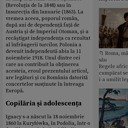
(Revoluția de la 1848) sau în
Insurecția din Ianuarie (1863). La
vremea aceea, poporul român,
după ani de dependență față de
Austria și de Imperiul Otoman, și-a
recâștigat independența ca rezultat
al înfrângerii turcilor. Polonia a
devenit independentă abia la 11
📁 Roma, măr
noiembrie 1918. Unul dintre cei
său
care au contribuit la obținerea
Regele afric
acesteia, eroul prezentului articol,
cumpărat se
are legături și cu România datorită
i-a umilit l
concertelor susținute în întreaga
Europă.
Copilăria și adolescența
Ignacy s-a născut la 18 noiembrie
1860 la Kuryłówka, în Podolia, într-o