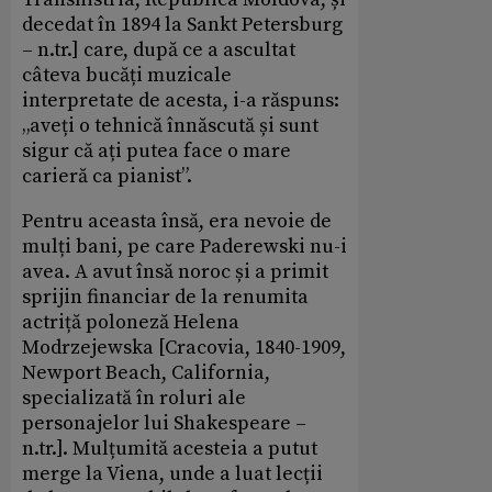
decedat în 1894 la Sankt Petersburg
– n.tr.] care, după ce a ascultat
câteva bucăți muzicale
interpretate de acesta, i-a răspuns:
„aveți o tehnică înnăscută și sunt
sigur că ați putea face o mare
carieră ca pianist”.
Pentru aceasta însă, era nevoie de
mulți bani, pe care Paderewski nu-i
avea. A avut însă noroc și a primit
sprijin financiar de la renumita
actriță poloneză Helena
Modrzejewska [Cracovia, 1840-1909,
Newport Beach, California,
specializată în roluri ale
personajelor lui Shakespeare –
n.tr.]. Mulțumită acesteia a putut
merge la Viena, unde a luat lecții