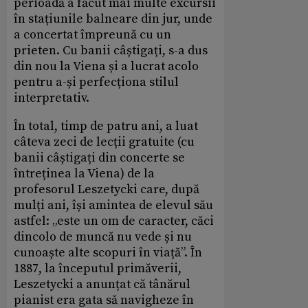
perioadă a făcut mai multe excursii
în stațiunile balneare din jur, unde
a concertat împreună cu un
prieten. Cu banii câștigați, s-a dus
din nou la Viena și a lucrat acolo
pentru a-și perfecționa stilul
interpretativ.
În total, timp de patru ani, a luat
câteva zeci de lecții gratuite (cu
banii câștigați din concerte se
întreținea la Viena) de la
profesorul Leszetycki care, după
mulți ani, își amintea de elevul său
astfel: „este un om de caracter, căci
dincolo de muncă nu vede și nu
cunoaște alte scopuri în viață”. În
1887, la începutul primăverii,
Leszetycki a anunțat că tânărul
pianist era gata să navigheze în