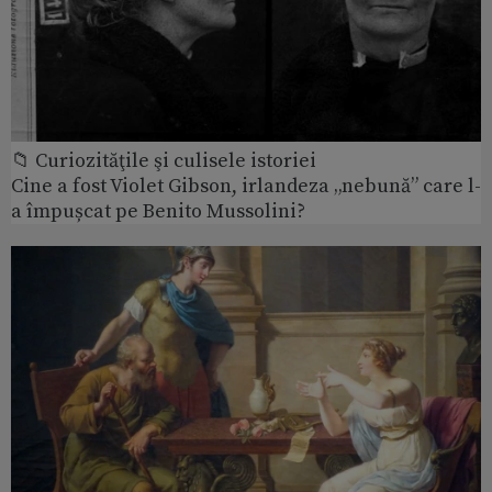
📁 Curiozităţile şi culisele istoriei
Cine a fost Violet Gibson, irlandeza „nebună” care l-
a împușcat pe Benito Mussolini?