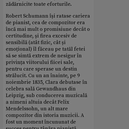
zădărnicite toate eforturile.
Robert Schumann își ratase cariera
de pianist, cea de compozitor era
încă mai mult o promisiune decât o
certitudine, și firea excesiv de
sensibilă (atât fizic, cât și
emoțional) îl făceau pe tatăl fetei
să se simtă extrem de nesigur în
privința viitorului fiicei sale,
pentru care sperase un destin
strălucit. Cu un an înainte, pe 9
noiembrie 1835, Clara debutase în
celebra sală Gewandhaus din
Leipzig, sub conducerea muzicală
a nimeni altuia decât Felix
Mendelssohn, un alt mare
compozitor din istoria muzicii. A
fost un moment încununat de
succes pentru tânăra pianistă,