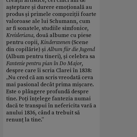
creații artistice, cei cinci ani de
așteptare și durere emoțională au
produs și primele compoziții foarte
valoroase ale lui Schumann, cum
ar fi sonatele, studiile simfonice,
Kreisleriana,
două albume cu piese
pentru copii,
Kinderszenen
(Scene
din copilărie) și
Album für die Jugend
(Album pentru tineri), și celebra sa
Fantezie pentru pian în Do Major
,
despre care îi scria Clarei în 1838:
„Nu cred că am scris vreodată ceva
mai pasional decât prima mișcare.
Este o plângere profundă despre
tine. Poți înțelege fantezia numai
dacă te transpui în nefericita vară a
anului 1836, când a trebuit să
renunț la tine.”