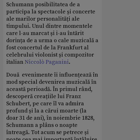
Schumann posibilitatea de a
participa la spectacole și concerte
ale marilor personalități ale
timpului. Unul dintre momentele
care l-au marcat și i-au întărit
dorința de a urma o cale muzicală a
fost concertul de la Frankfurt al
celebrului violonist și compozitor
italian
Niccolò Paganini
.
Două evenimente îi influențează în
mod special devenirea muzicală în
această perioadă. În primul rând,
descoperă creațiile lui Franz
Schubert, pe care îl va admira
profund și la a cărui moarte (la
doar 31 de ani), în noiembrie 1828,
Schumann a plâns o noapte
întreagă. Tot acum se petrece și
poate cea mai importantă întâlnire