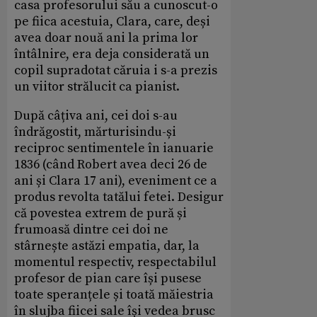
casa profesorului său a cunoscut-o
pe fiica acestuia, Clara, care, deși
avea doar nouă ani la prima lor
întâlnire, era deja considerată un
copil supradotat căruia i s-a prezis
un viitor strălucit ca pianist.
După câțiva ani, cei doi s-au
îndrăgostit, mărturisindu-și
reciproc sentimentele în ianuarie
1836 (când Robert avea deci 26 de
ani și Clara 17 ani), eveniment ce a
produs revolta tatălui fetei. Desigur
că povestea extrem de pură și
frumoasă dintre cei doi ne
stârnește astăzi empatia, dar, la
momentul respectiv, respectabilul
profesor de pian care își pusese
toate speranțele și toată măiestria
în slujba fiicei sale își vedea brusc