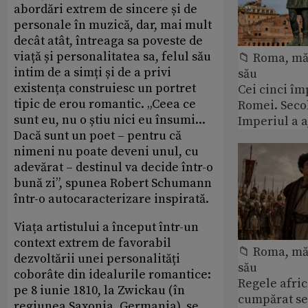
abordări extrem de sincere și de
personale în muzică, dar, mai mult
decât atât, întreaga sa poveste de
viață și personalitatea sa, felul său
📁 Roma, măr
intim de a simți și de a privi
său
existența construiesc un portret
Cei cinci îm
tipic de erou romantic. „Ceea ce
Romei. Secol
sunt eu, nu o știu nici eu însumi...
Imperiul a 
Dacă sunt un poet – pentru că
nimeni nu poate deveni unul, cu
adevărat – destinul va decide într-o
bună zi”, spunea Robert Schumann
într-o autocaracterizare inspirată.
Viața artistului a început într-un
context extrem de favorabil
📁 Roma, măr
dezvoltării unei personalități
său
coborâte din idealurile romantice:
Regele afric
pe 8 iunie 1810, la Zwickau (în
cumpărat se
regiunea Saxonia, Germania), se