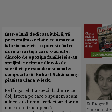
Într-o lună dedicată iubirii, vă
prezentăm o relaţie ce a marcat
istoria muzicii – o poveste între
doi mari artiști care s-au iubit
dincolo de opoziţia familiei și s-au
sprijinit reciproc dincolo de
sacrificii personale însemnate:
compozitorul Robert Schumann și
pianista Clara Wieck.
Pe lângă relația specială dintre cei
doi, istoria pe care o spunem acum
aduce sub lumina reflectoarelor un
📁 Biografii
om care întruchipează
Cine a fost 