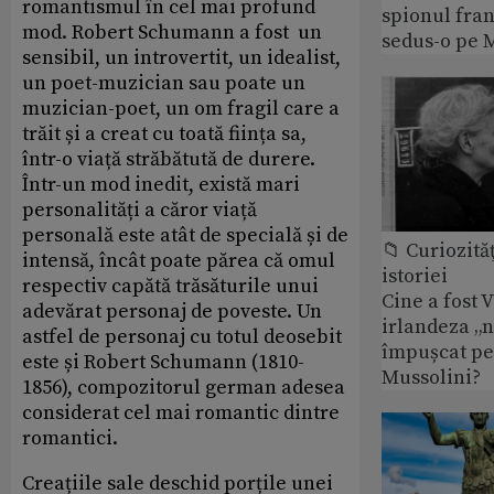
romantismul în cel mai profund
spionul fran
mod. Robert Schumann a fost un
sedus-o pe 
sensibil, un introvertit, un idealist,
un poet-muzician sau poate un
muzician-poet, un om fragil care a
trăit și a creat cu toată ființa sa,
într-o viață străbătută de durere.
Într-un mod inedit, există mari
personalități a căror viață
personală este atât de specială și de
📁 Curiozităţ
intensă, încât poate părea că omul
istoriei
respectiv capătă trăsăturile unui
Cine a fost 
adevărat personaj de poveste. Un
irlandeza „n
astfel de personaj cu totul deosebit
împușcat pe
este și Robert Schumann (1810-
Mussolini?
1856), compozitorul german adesea
considerat cel mai romantic dintre
romantici.
Creațiile sale deschid porțile unei