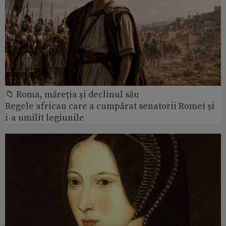
📁 Roma, măreţia şi declinul său
Regele african care a cumpărat senatorii Romei și
i-a umilit legiunile