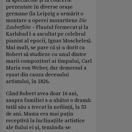
la spectacole și la concerte
prezentate în diverse orașe
germane (la Leipzig a urmărit o
montare a operei mozartiene
Die
Zauberflöte
– Flautul fermecat
și la
Karlsbad l-a ascultat pe celebrul
pianist al epocii, Ignaz Moscheles).
Mai mult, se pare că și-a dorit ca
Robert să studieze cu unul dintre
marii compozitori ai timpului, Carl
Maria von Weber, dar demersul a
eșuat din cauza decesului
artistului, în 1826.
Când Robert avea doar 16 ani,
asupra familiei s-a abătut o dramă:
tatăl său a trecut în neființă, la 53
de ani. Mama era mai puțin
receptivă la înclinațiile artistice
ale fiului ei și, temându-se