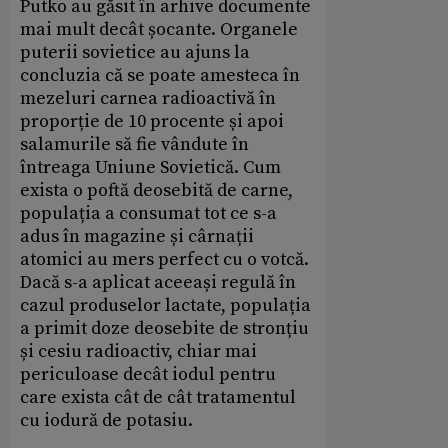
Putko au găsit în arhive documente
mai mult decât șocante. Organele
puterii sovietice au ajuns la
concluzia că se poate amesteca în
mezeluri carnea radioactivă în
proporție de 10 procente și apoi
salamurile să fie vândute în
întreaga Uniune Sovietică. Cum
exista o poftă deosebită de carne,
populația a consumat tot ce s-a
adus în magazine și cârnații
atomici au mers perfect cu o votcă.
Dacă s-a aplicat aceeași regulă în
cazul produselor lactate, populația
a primit doze deosebite de stronțiu
și cesiu radioactiv, chiar mai
periculoase decât iodul pentru
care exista cât de cât tratamentul
cu iodură de potasiu.