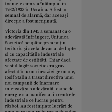
foamete cum s-a întâmplat în
1932/1933 în Ucraina. A fost un
semnal de alarmă, dar aceeași
direcție a fost menținută.
Victoria din 1945 a semănat cu o
adevărată înfrângere, Uniunea
Sovietică ocupând prea puțin
teritoriu și acela devastat de lupte
și cu capacitățile industriale
afectate de ostilități. Chiar dacă
vastul lagăr sovietic era grav
afectat în urma invaziei germane,
Iosif Stalin a trasat directiva unei
noi campanii de înarmare
intensivă și o adevărată foame de
energie s-a manifestat în centrele
industriale ce lucrau pentru
război. Au fost inițiate lucrări de
amploare pentru bararea fluviilor