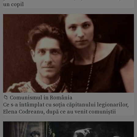
un copil
📁 Comunismul in România
Ce s-a întâmplat cu soţia căpitanului legionarilor,
Elena Codreanu, după ce au venit comuniștii