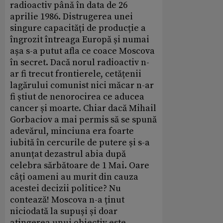
radioactiv până în data de 26
aprilie 1986. Distrugerea unei
singure capacități de producție a
îngrozit întreaga Europă și numai
așa s-a putut afla ce coace Moscova
în secret. Dacă norul radioactiv n-
ar fi trecut frontierele, cetățenii
lagărului comunist nici măcar n-ar
fi știut de nenorocirea ce aducea
cancer și moarte. Chiar dacă Mihail
Gorbaciov a mai permis să se spună
adevărul, minciuna era foarte
iubită în cercurile de putere și s-a
anunțat dezastrul abia după
celebra sărbătoare de 1 Mai. Oare
câți oameni au murit din cauza
acestei decizii politice? Nu
contează! Moscova n-a ținut
niciodată la supuși și doar
atingerea unui obiectiv este