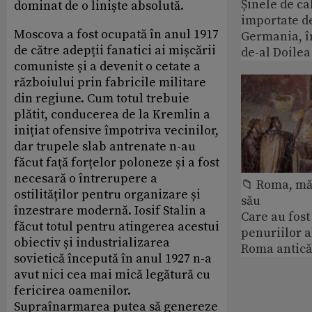
Șinele de ca
dominat de o liniște absolută.
importate d
Moscova a fost ocupată în anul 1917
Germania, î
de către adepții fanatici ai mișcării
de-al Doile
comuniste și a devenit o cetate a
războiului prin fabricile militare
din regiune. Cum totul trebuie
plătit, conducerea de la Kremlin a
inițiat ofensive împotriva vecinilor,
dar trupele slab antrenate n-au
făcut față forțelor poloneze și a fost
necesară o întrerupere a
📁 Roma, măr
ostilităților pentru organizare și
său
înzestrare modernă. Iosif Stalin a
Care au fost
făcut totul pentru atingerea acestui
penuriilor 
obiectiv și industrializarea
Roma antică
sovietică începută în anul 1927 n-a
avut nici cea mai mică legătură cu
fericirea oamenilor.
Supraînarmarea putea să genereze