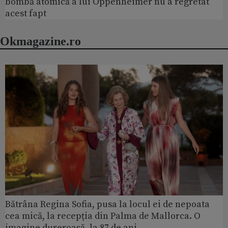
bombă atomică a lui Oppenheimer nu a regretat
acest fapt
Okmagazine.ro
Bătrâna Regina Sofia, pusa la locul ei de nepoata
cea mică, la recepția din Palma de Mallorca. O
imagine dureroasă, la 87 de ani