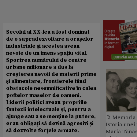
Secolul al XX-lea a fost dominat
de o supradezvoltare a orașelor
industriale și acestea aveau
nevoie de un imens spațiu vital.
Sporirea numărului de centre
urbane milionare a dus la
creșterea nevoii de materii prime
și alimentare, frontierele fiind
obstacole nesemnificative în calea
poftelor maselor de oameni.
Liderii politici aveau propriile
fantezii intelectuale și, pentru a
ajunge sau a se menține la putere,
📁 Memoria 
erau obligați să devină agresivi și
Istoria unei 
să dezvolte forțele armate.
Maria Tănase