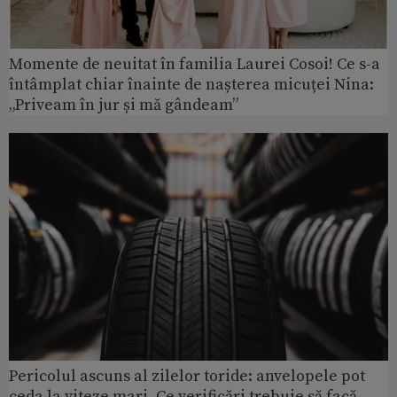
Momente de neuitat în familia Laurei Cosoi! Ce s-a
întâmplat chiar înainte de nașterea micuței Nina:
„Priveam în jur și mă gândeam”
Pericolul ascuns al zilelor toride: anvelopele pot
ceda la viteze mari. Ce verificări trebuie să facă