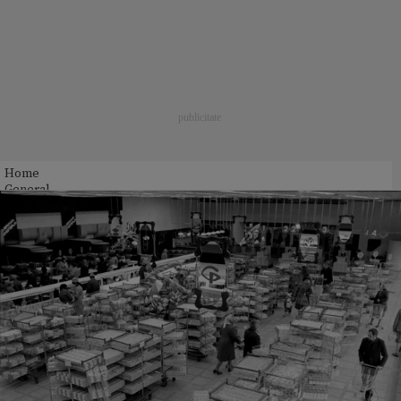
Home
General