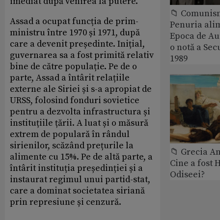
imediat după venirea la putere.
📁 Comunis
Assad a ocupat funcția de prim-
Penuria ali
ministru între 1970 și 1971, după
Epoca de Aur
care a devenit președinte. Inițial,
o notă a Sec
guvernarea sa a fost primită relativ
1989
bine de către populație. Pe de o
parte, Assad a întârit relațiile
externe ale Siriei și s-a apropiat de
URSS, folosind fonduri sovietice
pentru a dezvolta infrastructura și
instituțiile țării. A luat și o măsură
extrem de populară în rândul
sirienilor, scăzând prețurile la
📁 Grecia An
alimente cu 15%. Pe de altă parte, a
Cine a fost 
întârit instituția președinției și a
Odiseei?
instaurat regimul unui partid-stat,
care a dominat societatea siriană
prin represiune și cenzură.