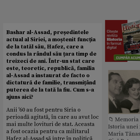
Bashar al-Assad, președintele
actual al Siriei, a moștenit funcția
de la tatăl său, Hafez, care a
condus la rândul său țara timp de
treizeci de ani. Într-un stat care
este, teoretic, republică, familia
al-Assad a instaurat de facto o
dictatură de familie, transmițând
puterea de la tată la fiu. Cum s-a
ajuns aici?
Anii '60 au fost pentru Siria o
perioadă agitată, în care au avut loc
📁 Memoria 
mai multe lovituri de stat. Aceasta
Istoria unei 
a fost ocazia pentru ca militarul
Maria Tănase
Hafez al-Assad să intre în politică