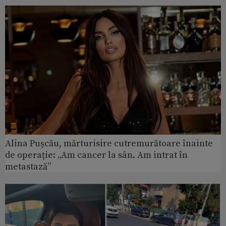
Alina Pușcău, mărturisire cutremurătoare înainte
de operație: „Am cancer la sân. Am intrat în
metastază”