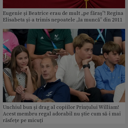
Eugenie și Beatrice erau de mult „pe făraș”! Regina
Elisabeta și-a trimis nepoatele „la muncă” din 2011
Unchiul bun și drag al copiilor Prințului William!
Acest membru regal adorabil nu știe cum să-i mai
răsfețe pe micuți