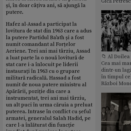
Gică Petres
și, în doar câțiva ani, să ajungă la
putere.
Hafez al-Assad a participat la
lovitura de stat din 1963 care a adus
la putere Partidul Ba'ath și a fost
numit comandant al Forțelor
Aeriene. Trei ani mai târziu, Assad
📁 Al Doile
a luat parte la o nouă lovitură de
Cea mai ma
stat care i-a înlocuit pe liderii
dintr-un lag
instaurați în 1963 cu o grupare
în timpul ce
militară radicală. Hassad a fost
Război Mond
numit de noua putere ministru al
Apărării, poziție din care a
instrumentat, trei ani mai târziu,
un alt puci în urma căruia a preluat
puterea. Intrase în conflict cu șeful
armatei, generalul Salah Hadid, pe
care l-a înlăturat din funcție