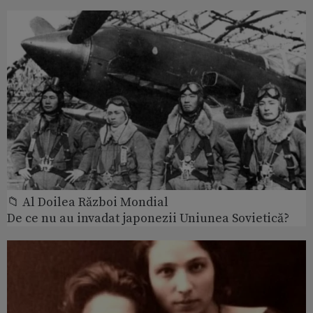
📁 Al Doilea Război Mondial
De ce nu au invadat japonezii Uniunea Sovietică?