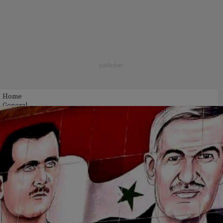
Home
General