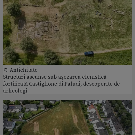
📁 Antichitate
Structuri ascunse sub așezarea elenistică
fortificată Castiglione di Paludi, descoperite de
arheologi