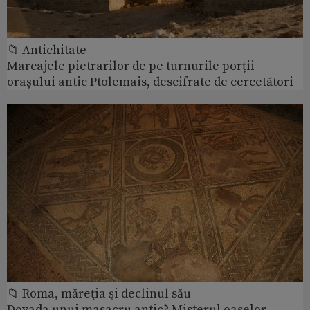
📁 Antichitate
Marcajele pietrarilor de pe turnurile porții
orașului antic Ptolemais, descifrate de cercetători
📁 Roma, măreţia şi declinul său
Dovada unui masacru antic? Misterul oaselor