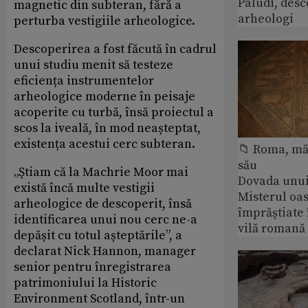
Paludi, desc
magnetic din subteran, fără a
arheologi
perturba vestigiile arheologice.
Descoperirea a fost făcută în cadrul
unui studiu menit să testeze
eficiența instrumentelor
arheologice moderne în peisaje
acoperite cu turbă, însă proiectul a
scos la iveală, în mod neașteptat,
existența acestui cerc subteran.
📁 Roma, măr
său
„Știam că la Machrie Moor mai
Dovada unui
există încă multe vestigii
Misterul oa
arheologice de descoperit, însă
împrăștiate 
identificarea unui nou cerc ne-a
vilă romană
depășit cu totul așteptările”, a
declarat Nick Hannon, manager
senior pentru înregistrarea
patrimoniului la Historic
Environment Scotland, într-un