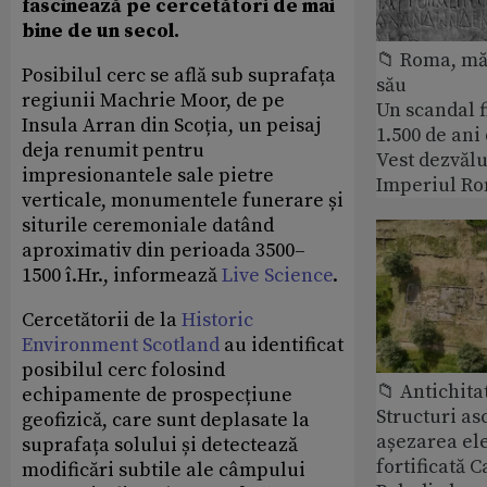
fascinează pe cercetători de mai
bine de un secol.
📁 Roma, măr
Posibilul cerc se află sub suprafața
său
regiunii Machrie Moor, de pe
Un scandal f
Insula Arran din Scoția, un peisaj
1.500 de ani
deja renumit pentru
Vest dezvălu
impresionantele sale pietre
Imperiul Ro
verticale, monumentele funerare și
siturile ceremoniale datând
aproximativ din perioada 3500–
1500 î.Hr., informează
Live Science
.
Cercetătorii de la
Historic
Environment Scotland
au identificat
posibilul cerc folosind
📁 Antichita
echipamente de prospecțiune
Structuri a
geofizică, care sunt deplasate la
așezarea ele
suprafața solului și detectează
fortificată C
modificări subtile ale câmpului