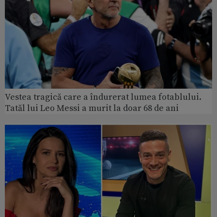
Vestea tragică care a îndurerat lumea fotablului.
Tatăl lui Leo Messi a murit la doar 68 de ani