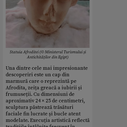
Statuia Afroditei (© Ministerul Turismului și
Antichităților din Egipt)
Una dintre cele mai impresionante
descoperiri este un cap din
marmură care o reprezintă pe
Afrodita, zeița greacă a iubirii și
frumuseții. Cu dimensiuni de
aproximativ 24 × 25 de centimetri,
sculptura păstrează trăsături
faciale fin lucrate și bucle atent
modelate. Execuția artistică reflectă
tradițiile întâlnite frecvent în