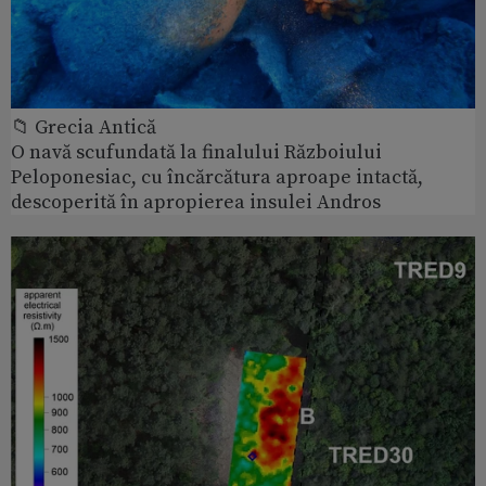
📁 Grecia Antică
O navă scufundată la finalului Războiului
Peloponesiac, cu încărcătura aproape intactă,
descoperită în apropierea insulei Andros