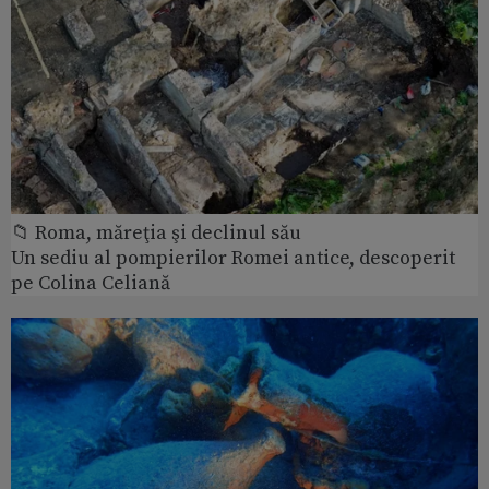
📁 Roma, măreţia şi declinul său
Un sediu al pompierilor Romei antice, descoperit
pe Colina Celiană