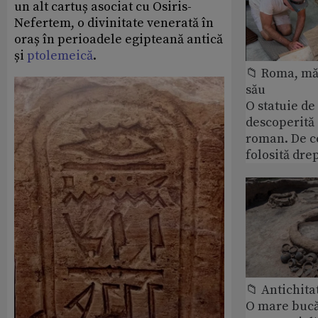
un alt cartuș asociat cu Osiris-
Nefertem, o divinitate venerată în
oraș în perioadele egipteană antică
și
ptolemeică
.
📁 Roma, măr
său
O statuie de 
descoperită
roman. De ce
folosită dre
📁 Antichita
O mare bucă