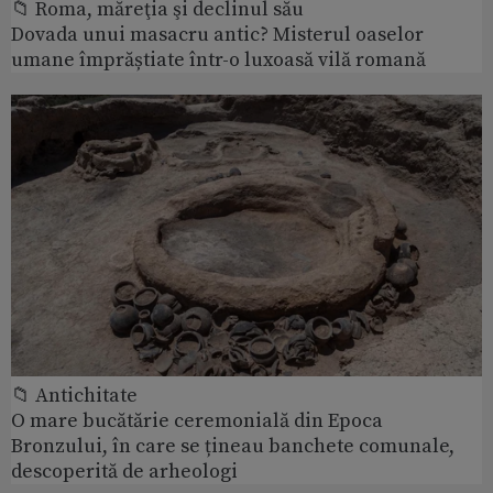
📁 Roma, măreţia şi declinul său
Dovada unui masacru antic? Misterul oaselor
umane împrăștiate într-o luxoasă vilă romană
📁 Antichitate
O mare bucătărie ceremonială din Epoca
Bronzului, în care se țineau banchete comunale,
descoperită de arheologi