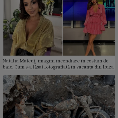
Natalia Mateuț, imagini incendiare în costum de
baie. Cum s-a lăsat fotografiată în vacanța din Ibiza