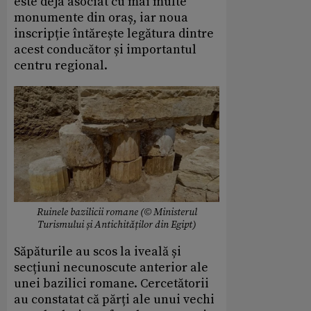
este deja asociat cu mai multe
monumente din oraș, iar noua
inscripție întărește legătura dintre
acest conducător și importantul
centru regional.
Ruinele bazilicii romane (© Ministerul
Turismului și Antichităților din Egipt)
Săpăturile au scos la iveală și
secțiuni necunoscute anterior ale
unei bazilici romane. Cercetătorii
au constatat că părți ale unui vechi