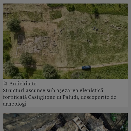
📁 Antichitate
Structuri ascunse sub așezarea elenistică
fortificată Castiglione di Paludi, descoperite de
arheologi