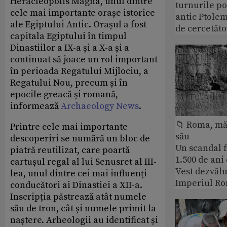
Heracleopolis Magna, unul dintre
turnurile po
cele mai importante orașe istorice
antic Ptolem
ale Egiptului Antic. Orașul a fost
de cercetăto
capitala Egiptului în timpul
Dinastiilor a IX-a și a X-a și a
continuat să joace un rol important
în perioada Regatului Mijlociu, a
Regatului Nou, precum și în
epocile greacă și romană,
informează
Archaeology News
.
📁 Roma, măr
Printre cele mai importante
său
descoperiri se numără un bloc de
Un scandal f
piatră reutilizat, care poartă
1.500 de ani
cartușul regal al lui Senusret al III-
Vest dezvălu
lea, unul dintre cei mai influenți
Imperiul Ro
conducători ai Dinastiei a XII-a.
Inscripția păstrează atât numele
său de tron, cât și numele primit la
naștere. Arheologii au identificat și