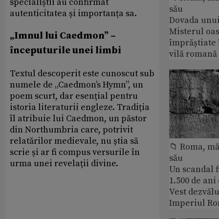
specialiștii au confirmat
său
autenticitatea și importanța sa.
Dovada unui
Misterul oa
„Imnul lui Caedmon” –
împrăștiate 
începuturile unei limbi
vilă romană
Textul descoperit este cunoscut sub
numele de „Caedmon’s Hymn”, un
poem scurt, dar esențial pentru
istoria literaturii engleze. Tradiția
îl atribuie lui Caedmon, un păstor
din Northumbria care, potrivit
relatărilor medievale, nu știa să
📁 Roma, măr
scrie și ar fi compus versurile în
său
urma unei revelații divine.
Un scandal f
1.500 de ani
Vest dezvălu
Imperiul Ro