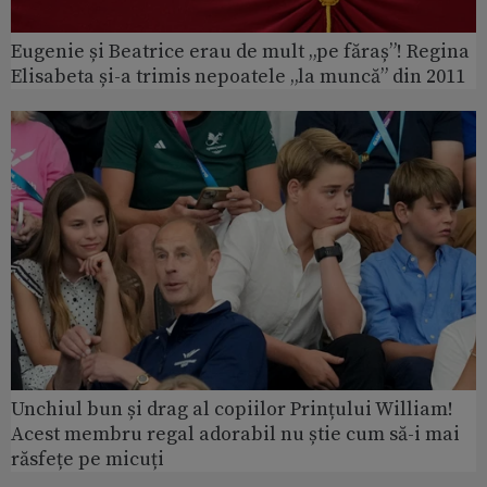
Eugenie și Beatrice erau de mult „pe făraș”! Regina
Elisabeta și-a trimis nepoatele „la muncă” din 2011
Unchiul bun și drag al copiilor Prințului William!
Acest membru regal adorabil nu știe cum să-i mai
răsfețe pe micuți