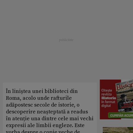
În liniștea unei biblioteci din
Roma, acolo unde rafturile
adăpostesc secole de istorie, o
descoperire neașteptată a readus
în atenție una dintre cele mai vechi
expresii ale limbii engleze. Este
vorba despre o copie veche de