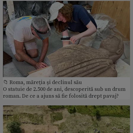
📁 Roma, măreţia şi declinul său
O statuie de 2.500 de ani, descoperită sub un drum
roman. De ce a ajuns să fie folosită drept pavaj?