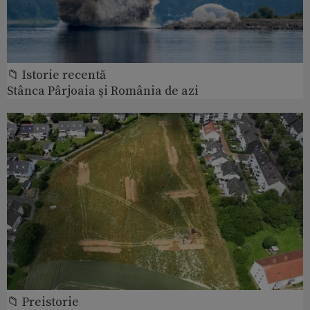
📁 Istorie recentă
Stânca Pârjoaia şi România de azi
📁 Preistorie