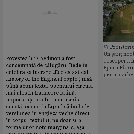
📁 Preistori
Un șanț neob
Povestea lui Caedmon a fost
descoperit î
consemnată de călugărul Bede în
Epoca Fierul
celebra sa lucrare „Ecclesiastical
pentru arhe
History of the English People”, însă
până acum textul poemului circula
mai ales în traducere latină.
Importanța noului manuscris
constă tocmai în faptul că include
versiunea în engleză veche direct
în corpul textului, nu doar sub
forma unor note marginale, așa