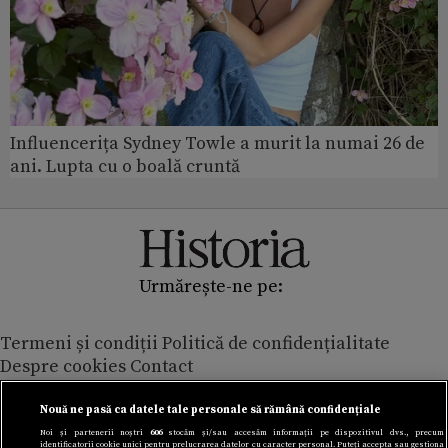
Influencerița Sydney Towle a murit la numai 26 de
ani. Lupta cu o boală cruntă
Urmărește-ne pe:
Termeni și condiții
Politică de confidențialitate
Despre cookies
Contact
Modifică preferințe pentru confidențialitate
© Toate drepturile rezervate Adevarul Holding 2026
Nouă ne pasă ca datele tale personale să rămână confidențiale
Noi și partenerii noștri
606
stocăm și/sau accesăm informații pe dispozitivul dvs., precum
identificatorii cookie unici pentru prelucrarea datelor cu caracter personal. Puteți accepta sau gestiona