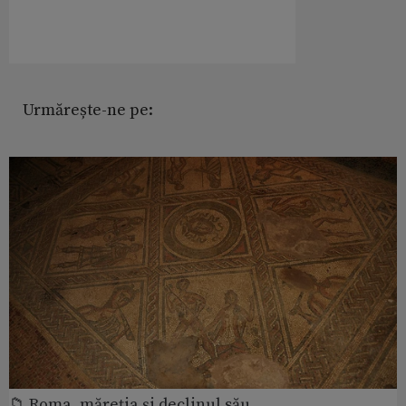
Urmărește-ne pe:
📁 Roma, măreţia şi declinul său