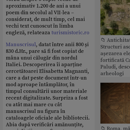
aproximativ 1.200 de ani a unui
poem din secolul al VII-lea –
considerat, de mult timp, cel mai
vechi text cunoscut în limba
engleză, relateaza
turismistoric.ro
📁 Antichita
Manuscrisul
, datat între anii 800 și
Structuri a
830 d.Hr., pare să fi fost copiat de
așezarea ele
mâna unui călugăr din nordul
fortificată C
Italiei. Descoperirea îi aparține
Paludi, desc
cercetătoarei Elisabetta Magnanti,
arheologi
care a dat peste document într-un
mod aproape întâmplător, în
timpul consultării unor materiale
recent digitalizate. Surpriza a fost
cu atât mai mare cu cât
manuscrisul nu figura în
cataloagele oficiale ale bibliotecii.
Abia după verificări amănunțite,
📁 Roma, măr