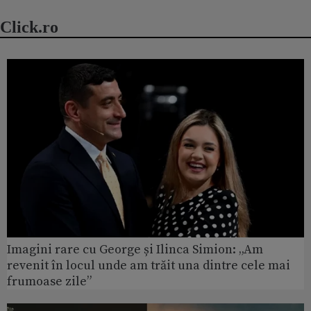
Click.ro
Imagini rare cu George și Ilinca Simion: „Am
revenit în locul unde am trăit una dintre cele mai
frumoase zile”