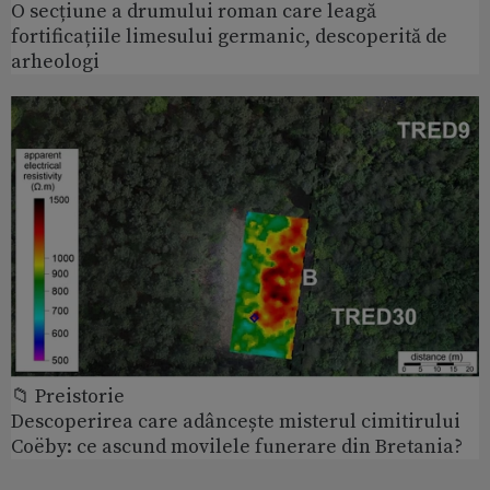
O secțiune a drumului roman care leagă
fortificațiile limesului germanic, descoperită de
arheologi
📁 Preistorie
Descoperirea care adâncește misterul cimitirului
Coëby: ce ascund movilele funerare din Bretania?