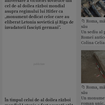
aniversare a victoriei sovietice din
cel de-al doilea război mondial
asupra regimului lui Hitler ca
„monument dedicat celor care au
📁 Roma, măr
eliberat Letonia sovietică şi Riga de
său
invadatorii fascişti germani”.
Un sediu al
Romei antic
Colina Celi
📁 Roma, măr
său
Un monumen
În timpul celui de-al doilea război
roman unic,