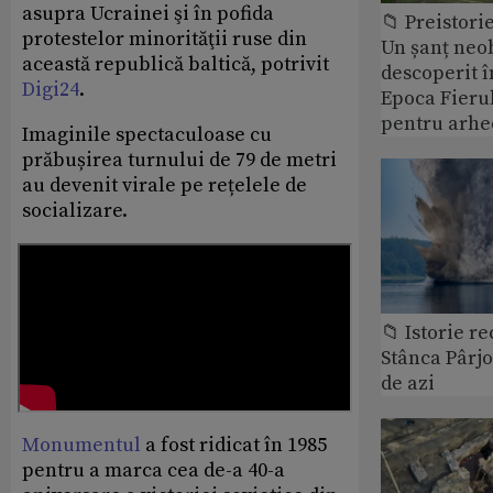
asupra Ucrainei şi în pofida
📁 Preistori
protestelor minorităţii ruse din
Un șanț neob
această republică baltică, potrivit
descoperit î
Digi24
.
Epoca Fierul
pentru arhe
Imaginile spectaculoase cu
prăbușirea turnului de 79 de metri
au devenit virale pe rețelele de
socializare.
📁 Istorie r
Stânca Pârj
de azi
Monumentul
a fost ridicat în 1985
pentru a marca cea de-a 40-a