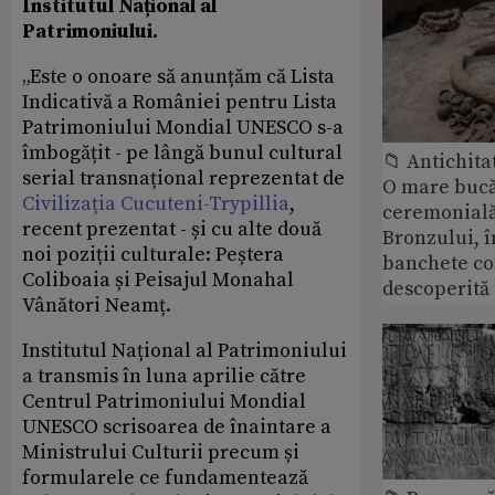
Institutul Național al
Patrimoniului.
„Este o onoare să anunțăm că Lista
Indicativă a României pentru Lista
Patrimoniului Mondial UNESCO s-a
îmbogățit - pe lângă bunul cultural
📁 Antichita
serial transnațional reprezentat de
O mare bucă
Civilizația Cucuteni-Trypillia
,
ceremonială
recent prezentat - și cu alte două
Bronzului, î
noi poziții culturale: Peștera
banchete c
Coliboaia și Peisajul Monahal
descoperită
Vânători Neamț.
Institutul Național al Patrimoniului
a transmis în luna aprilie către
Centrul Patrimoniului Mondial
UNESCO scrisoarea de înaintare a
Ministrului Culturii precum și
formularele ce fundamentează