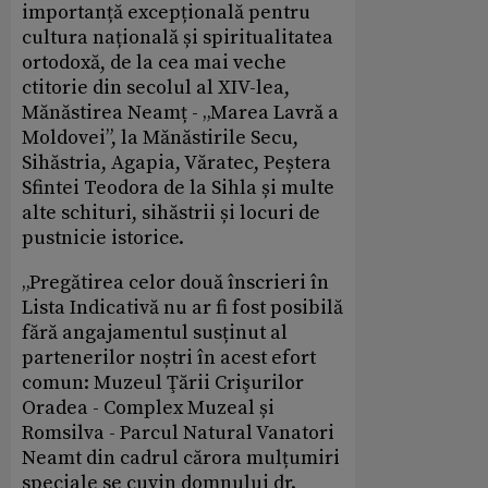
importanță excepțională pentru
cultura națională și spiritualitatea
ortodoxă, de la cea mai veche
ctitorie din secolul al XIV-lea,
Mănăstirea Neamț - „Marea Lavră a
Moldovei”, la Mănăstirile Secu,
Sihăstria, Agapia, Văratec, Peștera
Sfintei Teodora de la Sihla și multe
alte schituri, sihăstrii și locuri de
pustnicie istorice.
„Pregătirea celor două înscrieri în
Lista Indicativă nu ar fi fost posibilă
fără angajamentul susținut al
partenerilor noștri în acest efort
comun: Muzeul Ţării Crişurilor
Oradea - Complex Muzeal și
Romsilva - Parcul Natural Vanatori
Neamt din cadrul cărora mulțumiri
speciale se cuvin domnului dr.