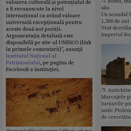
📁 Roma, măr
valoarea culturală și potențialul de
său
a fi recunoscute la nivel
Un scandal f
internațional ca având valoare
1.500 de ani
universală excepțională pentru
Vest dezvălu
aceste două noi poziții.
Imperiul Ro
Argumentația detaliată este
disponibilă pe site-ul UNESCO (link
în primele comentarii)”, anunță
Institutul Național al
Patrimoniului
, pe pagina de
Facebook a instituției.
📁 Antichita
Marcajele pi
turnurile po
antic Ptolem
de cercetăto