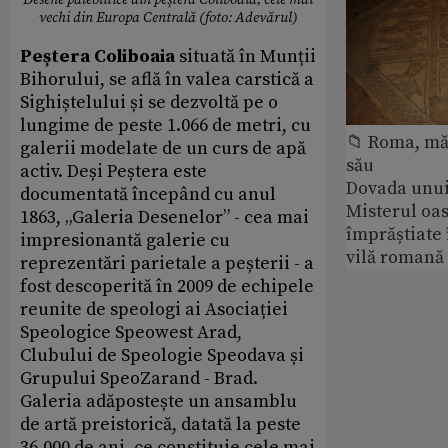
Desene paleolitice din peştera Coliboaia, cele mai
vechi din Europa Centrală (foto: Adevărul)
Pe
ș
tera Coliboaia
situată în Munții
Bihorului, se află în valea carstică a
Sighiștelului și se dezvoltă pe o
lungime de peste 1.066 de metri, cu
📁 Roma, măr
galerii modelate de un curs de apă
său
activ. Deși Peștera este
Dovada unui
documentată începând cu anul
Misterul oa
1863, „Galeria Desenelor” - cea mai
împrăștiate 
impresionantă galerie cu
vilă romană
reprezentări parietale a peșterii - a
fost descoperită în 2009 de echipele
reunite de speologi ai Asociației
Speologice Speowest Arad,
Clubului de Speologie Speodava și
Grupului SpeoZarand - Brad.
Galeria adăpostește un ansamblu
de artă preistorică, datată la peste
36.000 de ani, ce constituie cele mai