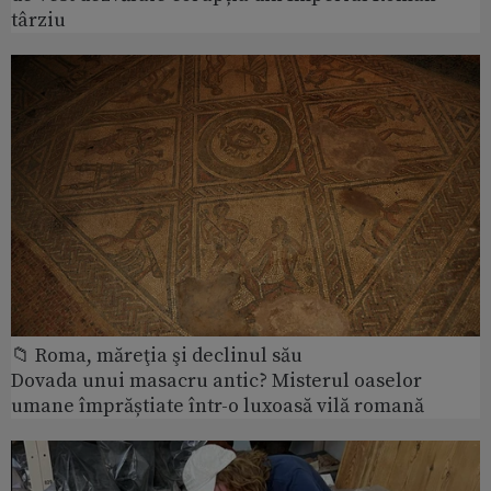
târziu
📁 Roma, măreţia şi declinul său
Dovada unui masacru antic? Misterul oaselor
umane împrăștiate într-o luxoasă vilă romană