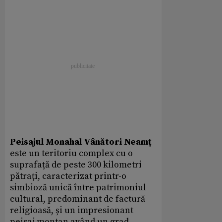
Peisajul Monahal V
â
n
ă
tori Neam
ț
este un teritoriu complex cu o
suprafață de peste 300 kilometri
pătrați, caracterizat printr-o
simbioză unică între patrimoniul
cultural, predominant de factură
religioasă, și un impresionant
peisaj montan având un grad