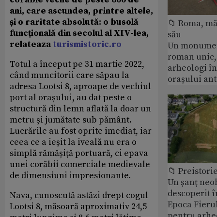
ani, care ascundea, printre altele,
și o raritate absolută: o busolă
📁 Roma, măr
funcțională din secolul al XIV-lea,
său
relateaza
turismistoric.ro
Un monumen
roman unic,
Totul a început pe 31 martie 2022,
arheologi î
când muncitorii care săpau la
orașului an
adresa Lootsi 8, aproape de vechiul
port al orașului, au dat peste o
structură din lemn aflată la doar un
metru și jumătate sub pământ.
Lucrările au fost oprite imediat, iar
ceea ce a ieșit la iveală nu era o
simplă rămășiță portuară, ci epava
unei corăbii comerciale medievale
📁 Preistori
de dimensiuni impresionante.
Un șanț neob
descoperit î
Nava, cunoscută astăzi drept cogul
Epoca Fierul
Lootsi 8, măsoară aproximativ 24,5
pentru arhe