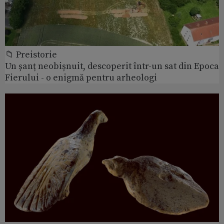
📁 Preistorie
Un șanț neobișnuit, descoperit într-un sat din Epoca
Fierului - o enigmă pentru arheologi