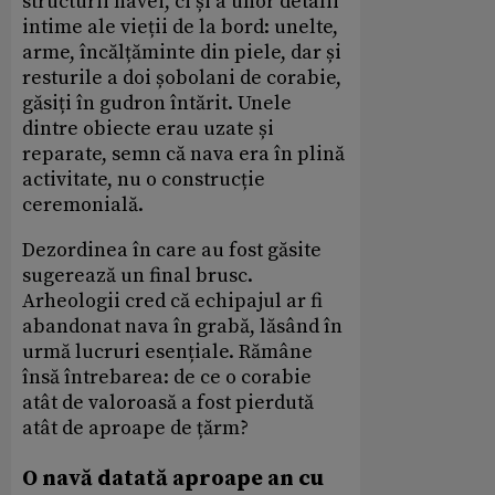
structurii navei, ci și a unor detalii
intime ale vieții de la bord: unelte,
arme, încălțăminte din piele, dar și
resturile a doi șobolani de corabie,
găsiți în gudron întărit. Unele
dintre obiecte erau uzate și
reparate, semn că nava era în plină
activitate, nu o construcție
ceremonială.
Dezordinea în care au fost găsite
sugerează un final brusc.
Arheologii cred că echipajul ar fi
abandonat nava în grabă, lăsând în
urmă lucruri esențiale. Rămâne
însă întrebarea: de ce o corabie
atât de valoroasă a fost pierdută
atât de aproape de țărm?
O navă datată aproape an cu