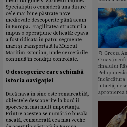
metri lungime și 8,6 metri lățime.
Specialiștii o consideră una dintre
cele mai bine păstrate nave
medievale descoperite până acum
în Europa. Fragilitatea structurii a
impus o operațiune delicată: epava
a fost ridicată în patru segmente
mari și transportată la Muzeul
Maritim Estonian, unde cercetările
📁 Grecia An
continuă în condiții controlate.
O navă scuf
finalului Ră
O descoperire care schimbă
Peloponesia
încărcătura
istoria navigației
intactă, des
apropierea 
Dacă nava în sine este remarcabilă,
obiectele descoperite la bord îi
sporesc și mai mult importanța.
Printre acestea se numără o busolă
uscată, considerată cea mai veche
de acest tip păstrată în Europa.