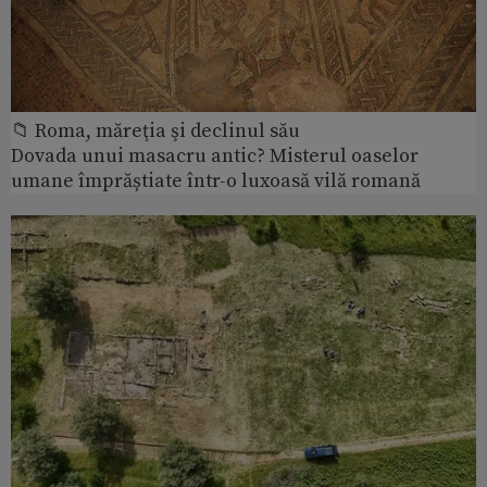
📁 Roma, măreţia şi declinul său
Dovada unui masacru antic? Misterul oaselor
umane împrăștiate într-o luxoasă vilă romană