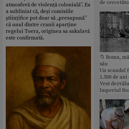
de cercetăto
atmosferă de violență colonială”. Ea
a subliniat că, deși comisiile
științifice pot doar să „presupună”
că unul dintre cranii aparține
regelui Toera, originea sa sakalavă
este confirmată.
📁 Roma, măr
său
Un scandal f
1.500 de ani
Vest dezvălu
Imperiul Ro