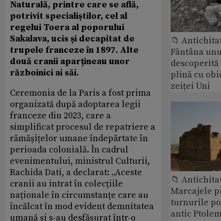
Naturală, printre care se află,
potrivit specialiștilor, cel al
regelui Toera al poporului
Sakalava, ucis și decapitat de
📁 Antichita
trupele franceze în 1897. Alte
Fântâna unui
două cranii aparțineau unor
descoperită
războinici ai săi.
plină cu obi
zeiței Uni
Ceremonia de la Paris a fost prima
organizată după adoptarea legii
franceze din 2023, care a
simplificat procesul de repatriere a
rămășițelor umane îndepărtate în
perioada colonială. În cadrul
evenimentului, ministrul Culturii,
Rachida Dati, a declarat: „Aceste
📁 Antichita
cranii au intrat în colecțiile
Marcajele pi
naționale în circumstanțe care au
turnurile po
încălcat în mod evident demnitatea
antic Ptolem
umană și s-au desfășurat într-o