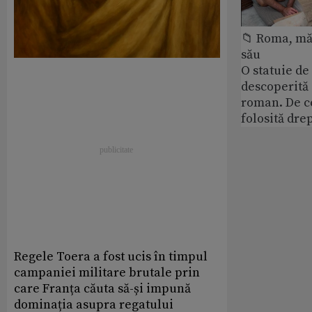
📁 Roma, măr
său
O statuie de 
descoperită
roman. De ce
folosită dre
Regele Toera a fost ucis în timpul
campaniei militare brutale prin
care Franța căuta să-și impună
dominația asupra regatului