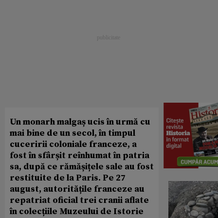
Un monarh malgaș ucis în urmă cu
mai bine de un secol, în timpul
cuceririi coloniale franceze, a
fost în sfârșit reînhumat în patria
sa, după ce rămășițele sale au fost
restituite de la Paris. Pe 27
august, autoritățile franceze au
repatriat oficial trei cranii aflate
în colecțiile Muzeului de Istorie