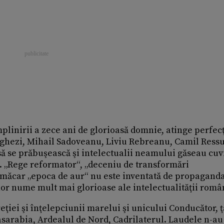
plinirii a zece ani de glorioasă domnie, atinge perfec
rghezi, Mihail Sadoveanu, Liviu Rebreanu, Camil Ressu
să se prăbuşească şi intelectualii neamului găseau cuv
 „Rege reformator“, „deceniu de transformări
i măcar „epoca de aur“ nu este inventată de propagand
nor nume mult mai glorioase ale intelectualităţii româ
ţiei şi înţelepciunii marelui şi unicului Conducător, ţ
sarabia, Ardealul de Nord, Cadrilaterul. Laudele n-au 