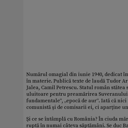
Numărul omagial din iunie 1940, dedicat îm
în materie. Publică texte de laudă Tudor A
Jalea, Camil Petrescu. Statul român stătea 
uluitoare pentru preamărirea Suveranului.
fundamentale“, „epocă de aur“. Iată că nic
comunistă şi de comisarii ei, ci aparţine u
Şi ce se întâmplă cu România? În ciuda măre
ruptă în numai câteva săptămâni. Se duc Ba