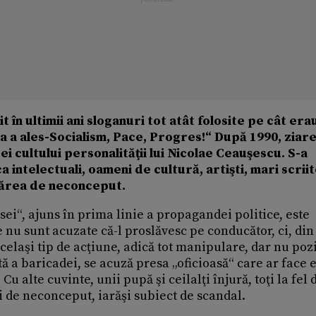
 în ultimii ani sloganuri tot atât folosite pe cât era
 a ales-Socialism, Pace, Progres!“ După 1990, ziare
i cultului personalităţii lui Nicolae Ceauşescu. S-a
a intelectuali, oameni de cultură, artişti, mari scriit
 Părea de neconceput.
ei“, ajuns în prima linie a propagandei politice, este
le nu sunt acuzate că-l proslăvesc pe conducător, ci, din
acelaşi tip de acţiune, adică tot manipulare, dar nu pozi
tă a baricadei, se acuză presa „oficioasă“ care ar face 
u alte cuvinte, unii pupă şi ceilalţi înjură, toţi la fel 
şi de neconceput, iarăşi subiect de scandal.