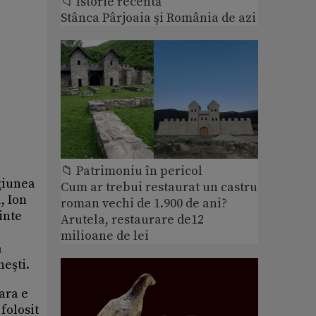
📁 Istorie recentă
Stânca Pârjoaia şi România de azi
📁 Patrimoniu în pericol
ţiunea
Cum ar trebui restaurat un castru
, Ion
roman vechi de 1.900 de ani?
inte
Arutela, restaurare de12
milioane de lei
a
neşti.
ara e
folosit