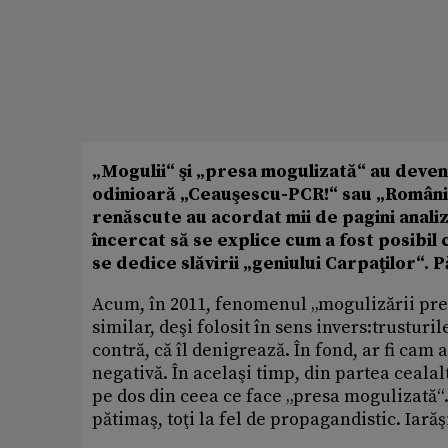
„Mogulii“ şi „presa mogulizată“ au devenit
odinioară „Ceauşescu-PCR!“ sau „România
renăscute au acordat mii de pagini analize
încercat să se explice cum a fost posibil c
se dedice slăvirii „geniului Carpaţilor“.
Acum, în 2011, fenomenul „mogulizării pres
similar, deşi folosit în sens invers:trusturi
contră, că îl denigrează. În fond, ar fi cam 
negativă. În acelaşi timp, din partea cealal
pe dos din ceea ce face „presa mogulizată“. C
pătimaş, toţi la fel de propagandistic. Iară