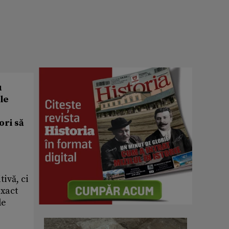
u
le
ori să
tivă, ci
exact
de