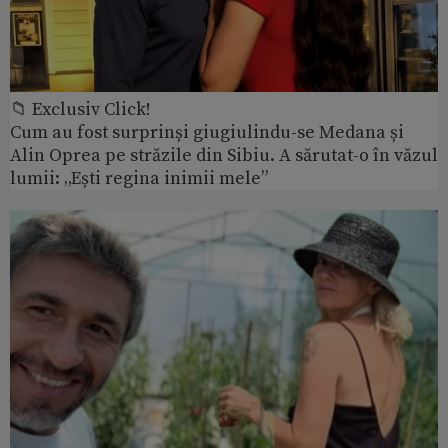
📁 Exclusiv Click!
Cum au fost surprinși giugiulindu-se Medana și
Alin Oprea pe străzile din Sibiu. A sărutat-o în văzul
lumii: „Ești regina inimii mele”