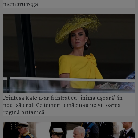
membru regal
Prințesa Kate n-ar fi intrat cu ”inima ușoară” în
noul său rol. Ce temeri o măcinau pe viitoarea
regină britanică