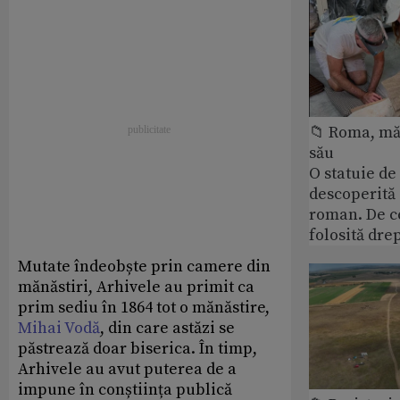
📁 Roma, măr
său
O statuie de 
descoperită
roman. De ce
folosită dre
Mutate îndeobște prin camere din
mănăstiri, Arhivele au primit ca
prim sediu în 1864 tot o mănăstire,
Mihai Vodă
, din care astăzi se
păstrează doar biserica. În timp,
Arhivele au avut puterea de a
impune în conștiința publică