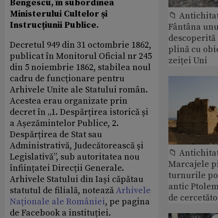
Bengescu, în subordinea
Ministerului Cultelor și
📁 Antichita
Instrucțiunii Publice.
Fântâna unui
descoperită
Decretul 949 din 31 octombrie 1862,
plină cu obi
publicat în Monitorul Oficial nr 245
zeiței Uni
din 5 noiembrie 1862, stabilea noul
cadru de funcționare pentru
Arhivele Unite ale Statului român.
Acestea erau organizate prin
decret în „1. Despărțirea istorică și
a Așezămintelor Publice, 2.
Despărțirea de Stat sau
Administrativă, Judecătorească și
📁 Antichita
Legislativă”, sub autoritatea nou
Marcajele pi
înființatei Direcții Generale.
turnurile po
Arhivele Statului din Iași căpătau
antic Ptolem
statutul de filială, notează
Arhivele
de cercetăto
Naționale ale României
, pe pagina
de Facebook a instituției.