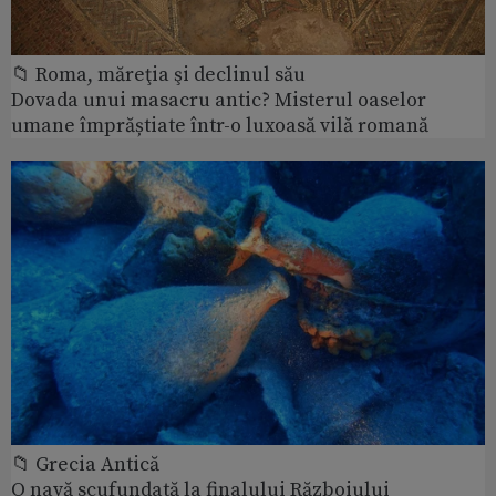
📁 Roma, măreţia şi declinul său
Dovada unui masacru antic? Misterul oaselor
umane împrăștiate într-o luxoasă vilă romană
📁 Grecia Antică
O navă scufundată la finalului Războiului