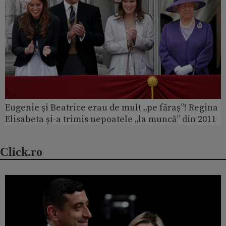
Eugenie și Beatrice erau de mult „pe făraș”! Regina
Elisabeta și-a trimis nepoatele „la muncă” din 2011
Click.ro