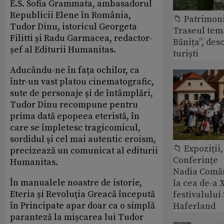
E.S. Sofia Grammata, ambasadorul
Republicii Elene în România,
📁 Patrimon
Tudor Dinu, istoricul Georgeta
Traseul tem
Filitti și Radu Garmacea, redactor-
Bănița”, des
șef al Editurii Humanitas.
turiști
Aducându-ne în fața ochilor, ca
într-un vast platou cinematografic,
sute de personaje și de întâmplări,
Tudor Dinu recompune pentru
prima dată epopeea eteristă, în
care se împletesc tragicomicul,
sordidul și cel mai autentic eroism,
📁 Expoziţii,
precizează un comunicat al editurii
Conferințe
Humanitas.
Nadia Comăn
În manualele noastre de istorie,
la cea de-a X
Eteria și Revoluția Greacă începută
festivalulu
în Principate apar doar ca o simplă
Haferland
paranteză la mișcarea lui Tudor