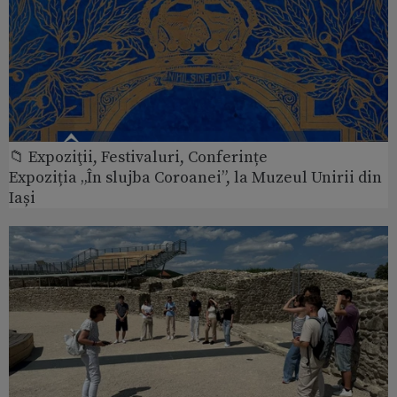
📁 Expoziţii, Festivaluri, Conferințe
Expoziția „În slujba Coroanei”, la Muzeul Unirii din
Iași