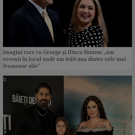
Imagini rare cu George și Ilinca Simion: „Am
revenit în locul unde am trăit una dintre cele mai
frumoase zile”