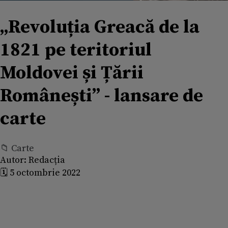
„Revoluția Greacă de la
1821 pe teritoriul
Moldovei și Țării
Românești” - lansare de
carte
📁 Carte
Autor:
Redacția
🗓️ 5 octombrie 2022