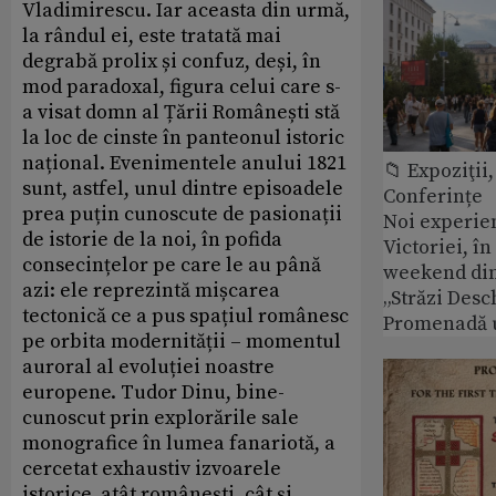
Vladimirescu. Iar aceasta din urmă,
la rândul ei, este tratată mai
degrabă prolix și confuz, deși, în
mod paradoxal, figura celui care s-
a visat domn al Țării Românești stă
la loc de cinste în panteonul istoric
național. Evenimentele anului 1821
📁 Expoziţii,
sunt, astfel, unul dintre episoadele
Conferințe
prea puțin cunoscute de pasionații
Noi experie
de istorie de la noi, în pofida
Victoriei, î
consecințelor pe care le au până
weekend din
azi: ele reprezintă mișcarea
„Străzi Desc
tectonică ce a pus spațiul românesc
Promenadă 
pe orbita modernității – momentul
auroral al evoluției noastre
europene. Tudor Dinu, bine-
cunoscut prin explorările sale
monografice în lumea fanariotă, a
cercetat exhaustiv izvoarele
istorice, atât românești, cât și