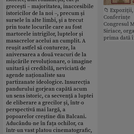
grecești – majoritatea, inaccesibile
📁 Expoziţii,
istoricilor de la noi –, precum și
Conferințe
sursele în alte limbi, și a trecut
Congresul M
prin toate locurile care au fost
Siriace, org
martorele intrigilor, luptelor și
prima dată 
masacrelor acelui an cumplit. A
reușit astfel să contureze, la
aniversarea a două veacuri de la
mișcările revoluționare, o imagine
unitară și credibilă, neviciată de
agende naționaliste sau
partizanate ideologice. Insurecția
pandurului gorjean capătă acum
un sens istoric, ca secvență a luptei
de eliberare a grecilor și, într-o
perspectivă mai largă, a
popoarelor creștine din Balcani.
Aducându-ne în fața ochilor, ca
într-un vast platou cinematografic,