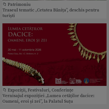
📁 Patrimoniu
Traseul tematic „Cetatea Bănița”, deschis pentru
turiști
📁 Expoziţii, Festivaluri, Conferințe
Vernisajul expoziției „Lumea cetăților dacice:
Oameni, eroi și zei”, la Palatul Suțu