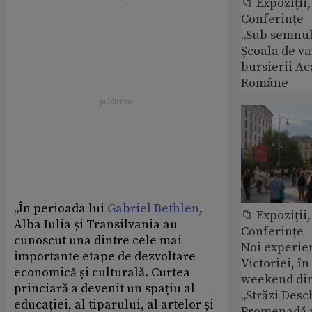
📁 Expoziţii,
Conferințe
„Sub semnul 
Școala de v
bursierii A
Române
„În perioada lui
Gabriel Bethlen
,
📁 Expoziţii,
Alba Iulia și Transilvania au
Conferințe
cunoscut una dintre cele mai
Noi experie
importante etape de dezvoltare
Victoriei, î
economică și culturală. Curtea
weekend din
princiară a devenit un spațiu al
„Străzi Desc
educației, al tiparului, al artelor și
Promenadă 