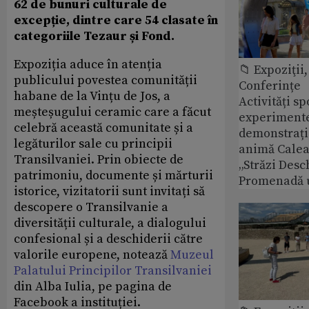
62 de bunuri culturale de
excepție, dintre care 54 clasate în
categoriile Tezaur și Fond.
Expoziția aduce în atenția
📁 Expoziţii,
publicului povestea comunității
Conferințe
habane de la Vințu de Jos, a
Activități sp
meșteșugului ceramic care a făcut
experimente 
celebră această comunitate și a
demonstrații
legăturilor sale cu principii
animă Calea 
Transilvaniei. Prin obiecte de
„Străzi Desc
patrimoniu, documente și mărturii
Promenadă 
istorice, vizitatorii sunt invitați să
descopere o Transilvanie a
diversității culturale, a dialogului
confesional și a deschiderii către
valorile europene, notează
Muzeul
Palatului Principilor Transilvaniei
din Alba Iulia, pe pagina de
Facebook a instituției.