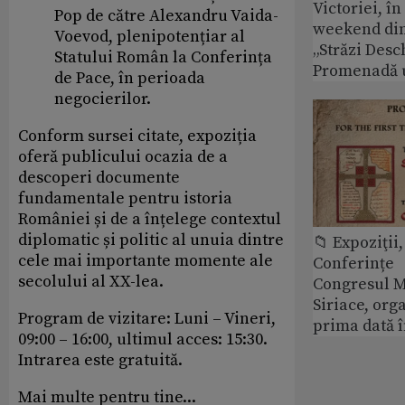
Victoriei, î
Pop de către Alexandru Vaida-
weekend din
Voevod, plenipotențiar al
„Străzi Desc
Statului Român la Conferința
Promenadă 
de Pace, în perioada
negocierilor.
Conform sursei citate, expoziția
oferă publicului ocazia de a
descoperi documente
fundamentale pentru istoria
României și de a înțelege contextul
diplomatic și politic al unuia dintre
📁 Expoziţii,
cele mai importante momente ale
Conferințe
secolului al XX-lea.
Congresul M
Siriace, org
Program de vizitare: Luni – Vineri,
prima dată 
09:00 – 16:00, ultimul acces: 15:30.
Intrarea este gratuită.
Mai multe pentru tine...