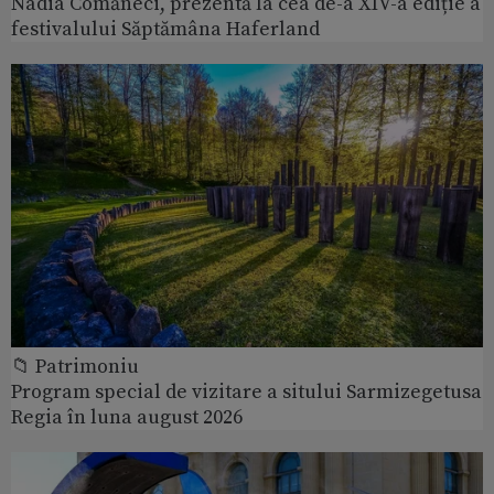
Nadia Comăneci, prezentă la cea de-a XIV-a ediție a
festivalului Săptămâna Haferland
📁 Patrimoniu
Program special de vizitare a sitului Sarmizegetusa
Regia în luna august 2026