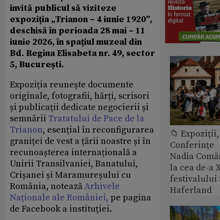
invită publicul să viziteze
expoziția „Trianon – 4 iunie 1920”,
deschisă în perioada 28 mai – 11
iunie 2026, în spațiul muzeal din
Bd. Regina Elisabeta nr. 49, sector
5, București.
Expoziția reunește documente
originale, fotografii, hărți, scrisori
și publicații dedicate negocierii și
semnării
Tratatului de Pace de la
Trianon
, esențial în reconfigurarea
📁 Expoziţii,
graniței de vest a țării noastre și în
Conferințe
recunoașterea internațională a
Nadia Comăn
Unirii Transilvaniei, Banatului,
la cea de-a X
Crișanei și Maramureșului cu
festivalulu
România, notează
Arhivele
Haferland
Naționale ale României,
pe pagina
de Facebook a instituției.