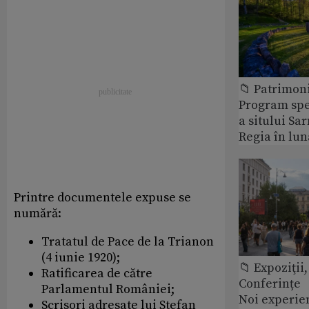
📁 Patrimon
Program spec
a sitului Sa
Regia în lun
Printre documentele expuse se
numără:
Tratatul de Pace de la Trianon
(4 iunie 1920);
📁 Expoziţii,
Ratificarea de către
Conferințe
Parlamentul României;
Noi experie
Scrisori adresate lui Ștefan