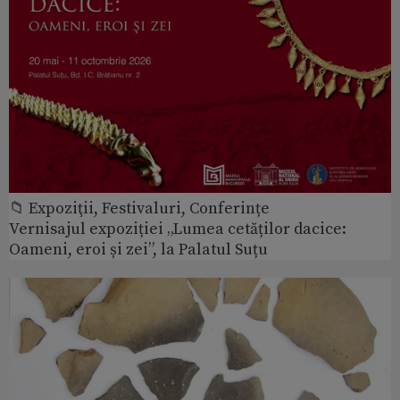
📁 Expoziţii, Festivaluri, Conferințe
Vernisajul expoziției „Lumea cetăților dacice:
Oameni, eroi și zei”, la Palatul Suțu