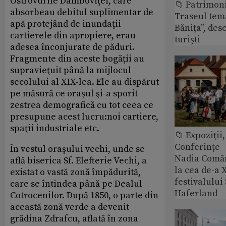
Ostrovurile Dâmboviţei, care
📁 Patrimon
absorbeau debitul suplimentar de
Traseul tem
apă protejând de inundaţii
Bănița”, des
cartierele din apropiere, erau
turiști
adesea înconjurate de păduri.
Fragmente din aceste bogăţii au
supravieţuit până la mijlocul
secolului al XIX-lea. Ele au dispărut
pe măsură ce oraşul şi-a sporit
zestrea demografică cu tot ceea ce
presupune acest lucru:noi cartiere,
spaţii industriale etc.
📁 Expoziţii,
Conferințe
În vestul oraşului vechi, unde se
Nadia Comăn
află biserica Sf. Elefterie Vechi, a
la cea de-a X
existat o vastă zonă împădurită,
festivalulu
care se întindea până pe Dealul
Haferland
Cotrocenilor. După 1850, o parte din
această zonă verde a devenit
grădina Zdrafcu, aflată în zona