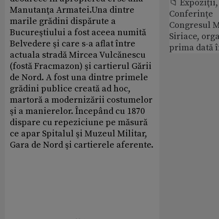
📁 Expoziţii,
Manutanţa Armatei.Una dintre
Conferințe
marile grădini dispărute a
Congresul M
Bucureştiului a fost aceea numită
Siriace, org
Belvedere şi care s-a aflat între
prima dată 
actuala stradă Mircea Vulcănescu
(fostă Fracmazon) şi cartierul Gării
de Nord. A fost una dintre primele
grădini publice creată ad hoc,
martoră a modernizării costumelor
şi a manierelor. Începând cu 1870
dispare cu repeziciune pe măsură
ce apar Spitalul şi Muzeul Militar,
Gara de Nord şi cartierele aferente.