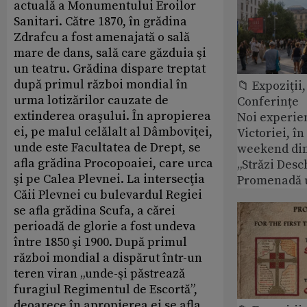
actuală a Monumentului Eroilor
Sanitari. Către 1870, în grădina
Zdrafcu a fost amenajată o sală
mare de dans, sală care găzduia şi
un teatru. Grădina dispare treptat
după primul război mondial în
📁 Expoziţii,
urma lotizărilor cauzate de
Conferințe
extinderea oraşului. În apropierea
Noi experie
ei, pe malul celălalt al Dâmboviţei,
Victoriei, î
unde este Facultatea de Drept, se
weekend din
afla grădina Procopoaiei, care urca
„Străzi Desc
şi pe Calea Plevnei. La intersecţia
Promenadă 
Căii Plevnei cu bulevardul Regiei
se afla grădina Scufa, a cărei
perioadă de glorie a fost undeva
între 1850 şi 1900. După primul
război mondial a dispărut într-un
teren viran „unde-şi păstrează
furagiul Regimentul de Escortă”,
deoarece în apropierea ei se afla