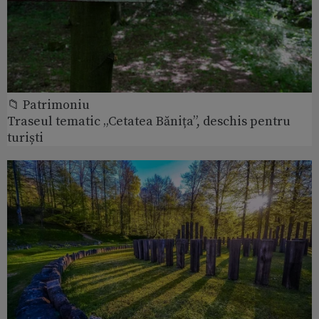
📁 Patrimoniu
Traseul tematic „Cetatea Bănița”, deschis pentru
turiști