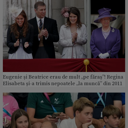
Eugenie și Beatrice erau de mult „pe făraș”! Regina
Elisabeta și-a trimis nepoatele „la muncă” din 2011