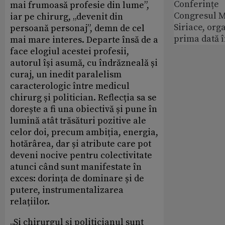
Conferințe
mai frumoasă profesie din lume”,
Congresul M
iar pe chirurg, „devenit din
Siriace, org
persoană personaj”, demn de cel
prima dată 
mai mare interes. Departe însă de a
face elogiul acestei profesii,
autorul își asumă, cu îndrăzneală și
curaj, un inedit paralelism
caracterologic între medicul
chirurg și politician. Reflecția sa se
dorește a fi una obiectivă și pune în
lumină atât trăsături pozitive ale
celor doi, precum ambiția, energia,
hotărârea, dar și atribute care pot
deveni nocive pentru colectivitate
atunci când sunt manifestate în
exces: dorința de dominare și de
putere, instrumentalizarea
relațiilor.
„Și chirurgul și politicianul sunt