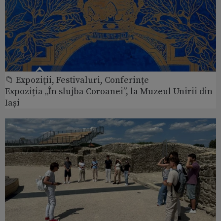
📁 Expoziţii, Festivaluri, Conferințe
Expoziția „În slujba Coroanei”, la Muzeul Unirii din
Iași