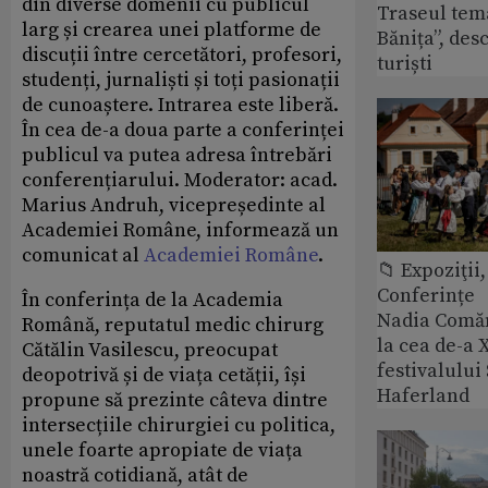
din diverse domenii cu publicul
Traseul tem
larg și crearea unei platforme de
Bănița”, des
discuții între cercetători, profesori,
turiști
studenți, jurnaliști și toți pasionații
de cunoaștere. Intrarea este liberă.
În cea de-a doua parte a conferinței
publicul va putea adresa întrebări
conferențiarului. Moderator: acad.
Marius Andruh, vicepreședinte al
Academiei Române, informează un
comunicat al
Academiei Române
.
📁 Expoziţii,
Conferințe
În conferința de la Academia
Nadia Comăn
Română, reputatul medic chirurg
la cea de-a X
Cătălin Vasilescu, preocupat
festivalulu
deopotrivă și de viața cetății, își
Haferland
propune să prezinte câteva dintre
intersecțiile chirurgiei cu politica,
unele foarte apropiate de viața
noastră cotidiană, atât de