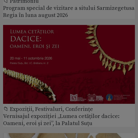
📁 Patrimoniu
Program special de vizitare a sitului Sarmizegetusa
Regia în luna august 2026
📁 Expoziţii, Festivaluri, Conferințe
Vernisajul expoziției „Lumea cetăților dacice:
Oameni, eroi și zei”, la Palatul Suțu