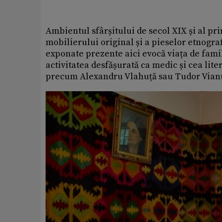
Ambientul sfârșitului de secol XIX și al pr
mobilierului original și a pieselor etnograf
exponate prezente aici evocă viața de familie
activitatea desfășurată ca medic și cea lite
precum Alexandru Vlahuță sau Tudor Vian