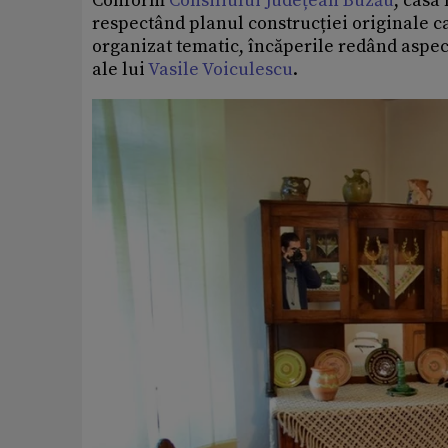
Conform
Consiliului Județean Buzău
, casa
respectând planul construcției originale ca
organizat tematic, încăperile redând aspecte
ale lui
Vasile Voiculescu
.