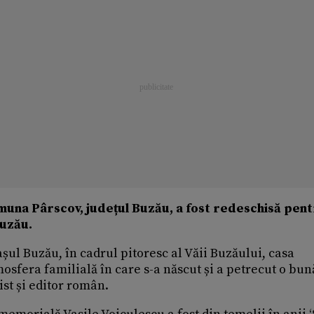
muna Pârscov, județul Buzău, a fost redeschisă pen
Buzău.
rașul Buzău, în cadrul pitoresc al Văii Buzăului, casa
sfera familială în care s-a născut și a petrecut o bun
ist și editor român.