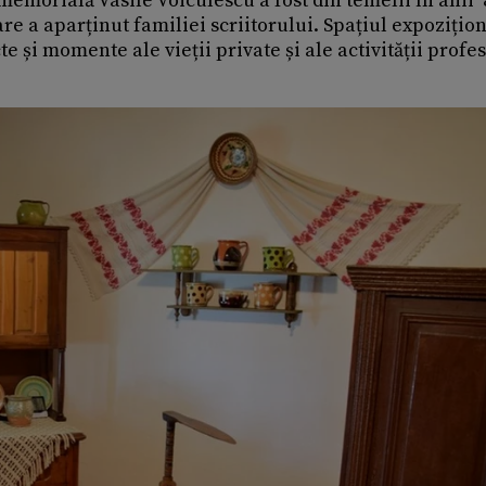
 memorială Vasile Voiculescu a fost din temelii în anii ‘
re a aparținut familiei scriitorului. Spațiul expozițion
 și momente ale vieții private și ale activității profe