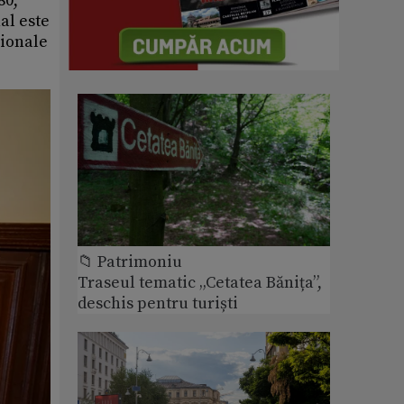
80,
al este
sionale
📁 Patrimoniu
Traseul tematic „Cetatea Bănița”,
deschis pentru turiști