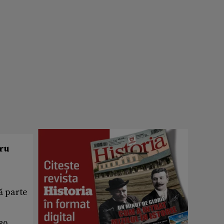
tru
ă parte