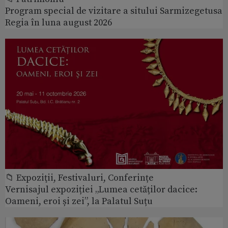
Program special de vizitare a sitului Sarmizegetusa
Regia în luna august 2026
📁 Expoziţii, Festivaluri, Conferințe
Vernisajul expoziției „Lumea cetăților dacice:
Oameni, eroi și zei”, la Palatul Suțu