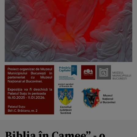
„Biblia în Camee” - o