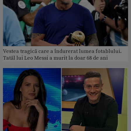
Vestea tragică care a îndurerat lumea fotablului.
Tatăl lui Leo Messi a murit la doar 68 de ani