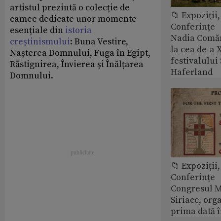
artistul prezintă o colecție de
📁 Expoziţii,
camee dedicate unor momente
Conferințe
esențiale din
istoria
Nadia Comăn
creștinismului
: Buna Vestire,
la cea de-a X
Nașterea Domnului, Fuga în Egipt,
festivalulu
Răstignirea, Învierea și Înălțarea
Haferland
Domnului.
📁 Expoziţii,
Conferințe
Congresul M
Siriace, org
prima dată 