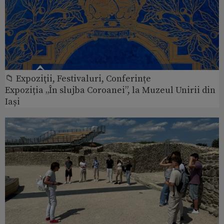
📁 Expoziţii, Festivaluri, Conferințe
Expoziția „În slujba Coroanei”, la Muzeul Unirii din
Iași