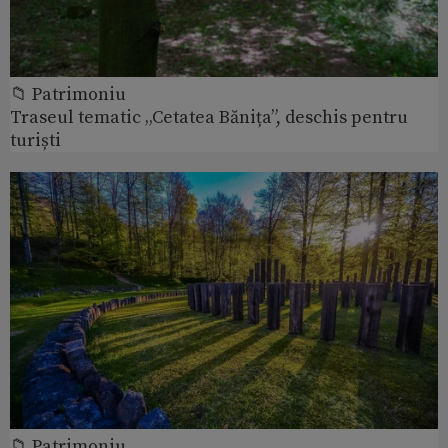
📁 Patrimoniu
Traseul tematic „Cetatea Bănița”, deschis pentru
turiști
📁 Patrimoniu