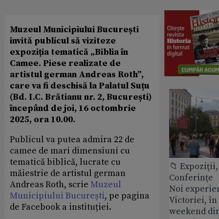
Muzeul Municipiului București
invită publicul să viziteze
expoziția tematică „Biblia în
Camee. Piese realizate de
artistul german Andreas Roth”,
care va fi deschisă la Palatul Suțu
(Bd. I.C. Brătianu nr. 2, București)
începând de joi, 16 octombrie
2025, ora 10.00.
Publicul va putea admira 22 de
camee de mari dimensiuni cu
tematică biblică, lucrate cu
📁 Expoziţii,
măiestrie de artistul german
Conferințe
Andreas Roth, scrie
Muzeul
Noi experie
Municipiului București
, pe pagina
Victoriei, î
de Facebook a instituției.
weekend din