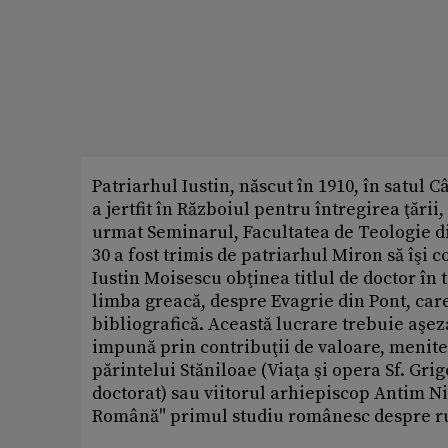
Patriarhul Iustin, născut în 1910, în satul C
a jertfit în Războiul pentru întregirea ţării
urmat Seminarul, Facultatea de Teologie din
30 a fost trimis de patriarhul Miron să îşi c
Iustin Moisescu obţinea titlul de doctor în t
limba greacă, despre Evagrie din Pont, car
bibliografică. Această lucrare trebuie aşeza
impună prin contribuţii de valoare, menite
părintelui Stăniloae (Viaţa şi opera Sf. Grig
doctorat) sau viitorul arhiepiscop Antim Nic
Română" primul studiu românesc despre ru