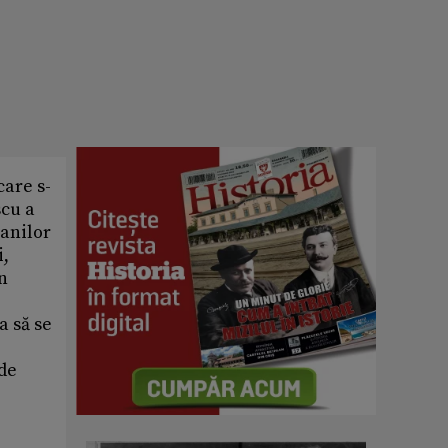
care s-
scu a
 anilor
i,
în
a să se
 de