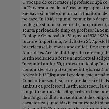
O vocaţie de cercetător şi profesorDupă ce şi-a obţinut doctoratul la Atena, Iustin Moisescu a trecut pe la Universitatea de la Strasbourg, apoi a fost profesor în Varşovia. Revenit în ţară a predat la Iaşi, Suceava şi în cele din urmă la Institutul de Teologie din Bucureşti adică la fosta Facultate de Teologie, pe care, în 1948, regimul comunist o desprinsese de Universitate. Ca formaţie, Iustin Moisescu a fost un teolog de studiu concentrat şi un profesor, având ca specialitate Noul Testament. După ce a funcţionat o scurtă perioadă de timp ca profesor la Seminarul Nifon din Bucureşti, a predat la Facultatea de Teologie Ortodoxă din Varşovia (1938-1939).După război, în 1946, Iustin Moisescu a dat la iveală o altă lucrare importantă, Activitatea Sf. Apostol Pavel la Atena, iar peste un deceniu va publica Ierarhia bisericească în epoca apostolică. De asemenea, va traduce, din limba greacă Simbolica lui Hristos Andrutsos. Acestei bibliografii referenţiale i se vor adăuga numeroase studii şi articole, pentru că Iustin Moisescu a fost un intelectual sclipitor, plin de acribie.Înlăturat de comunişti din învăţământLa începutul anilor 50, profesorul teolog Iustin Moisescu a fost înlăturat din învăţământ de autorităţile comuniste. S-ar putea pune întrebarea:Cum s-a întâmplat că, peste câţiva ani, va ajunge mitropolitul Ardealului? Răspunsul credem este următorul:La vremea respectivă, ministrul Cultelor era Petre Constantinescu-Iaşi, care predase şi el la Facultatea de Teologie Iaşi Chişinău. Acest fost coleg şi-a amintit că profesorul Iustin Moisescu, la un moment dat, a avut o poziţie favorabilă unor studenţi cu simpatii politice de stânga cărora li se intentase proces. O făcuse nu pentru că ar fi avut el însuşi vederi de stânga, ci dintr-un sentiment de compasiune şi solidaritate omenească, trăsături de caracter ce îl vor caracteriza şi mai târziu ca mitropolit şi patriarh.Mitropolit al Ardealului apoi al MoldoveiAşa se face că în anul 1956, după moartea mitropolitului Nicolae Bălan, profesorul Iustin Moisescu intră în monahism şi este ales mitropolit al Ardealului. Nu va păstori în Sibiu decât zece luni, pentru că, după trecerea la cele veşnice a lui Sebastian Rusan, Iustin Moisescu devine arhiepiscop al Iaşilor şi mitropolit al Moldovei. Va rămâne în această demnitate vlădicească timp de douăzeci de ani. Perioada era una cât se poate de grea pentru Biserică. Regimul comunist se afla în plină ofensivă, iar funestul Decret 410 din 28 octombrie 1959 avea să decimeze mănăstirile:din aproape zece mii de călugări şi călugăriţe, după aplicarea acestui decret cu urmări tragice pentru monahismul nostru, nu mai rămâneau în chinovii decât un număr foarte mic de monahi şi monahii. Îndată ce urgia se atenuează cât de cât, mai ales după amnistia deţinuţilor politici din anul 1964, mitropolitul Iustin începe să restaureze mănăstirile şi să reintegreze o serie de călugări în viaţa monahală. Este vremea în care părintele Cleopa, care trăise ascuns în munţii Moldovei, revenea la mănăstirea Secu şi ulterior la Sihăstria şi acelaşi lucru se întâmpla şi cu alţi duhovnici. Dar este şi vremea în care mitropolitul, provenit dintr-un profesor teolog, îşi dezvăluie marile calităţi de chivernisitor care i-au surprins pe mulţi.Odată instalat în scaunul vlădicesc de la Iaşi, Iustin Moisescu, cunoscător neîntrecut de greacă şi neogreacă, încât îi uimea pe ierarhii eleni cu care vorbea în limba lor, spera că va avea răgazul să dea o versiune proprie Noului Testament. Asprimea vremurilor şi sarcinile eparhiei nu i-au îngăduit să ducă la bun sfârşit acest proiect. În schimb, a reuşit să reînfiinţeze şi să restaureze numeroase mănăstiri şi să pună ordine în eparhia sa. Acest om deprins cu studiul şi cu meditaţia s-a dovedit, spre surprinderea multora, un virtuoz al administraţiei. Încă de la sfârşitul anilor '50 a încredinţat restaurarea catedralei şi a centrului mitropolitan marelui arhitect G.M. Cantacuzino, os de familie domnească, indezirabil regimului şi fost deţinut la Canal.Deşi Iustin Moisescu a intrat târziu în monahism, n-a avut experienţa stăreţiei, atât de necesară unui ierarh şi nu avea nici comportamentul unui călugăr, cu toate acestea el a fost nespus de iubit