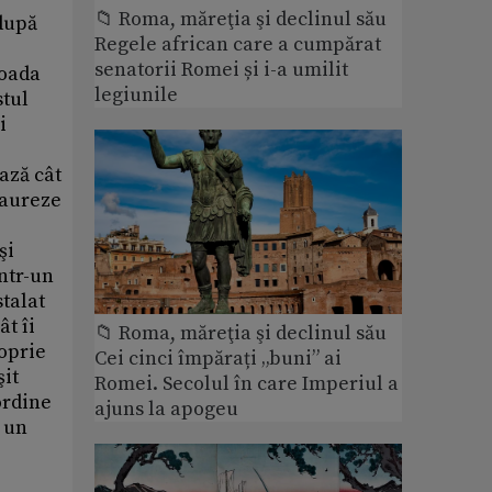
📁 Roma, măreţia şi declinul său
Regele african care a cumpărat
senatorii Romei și i-a umilit
legiunile
📁 Roma, măreţia şi declinul său
Cei cinci împărați „buni” ai
Romei. Secolul în care Imperiul a
ajuns la apogeu