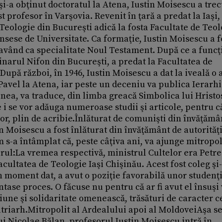
 de călugării şi stareţii din Moldova care şi astăzi îşi amintesc cu dragoste de chiriarhul lor şi-l numesc cu afecţiune "Iustin".Ei nu uită ce a făcut mitropolitul Iustin pentru mănăstiri şi pentru monahism, după cum nu uită felul demn chiar impozant, în care trata cu stăpânirea comunistă. A numit stareţi destoinici cărora le-a transmis ceva din eleganţa lui înnăscută. În aceiaşi ani, acest mare mitropolit ne reprezenta cu strălucire Biserica la reuniunile pentru pregătirea Marelui Sinod Ortodox care se desfăşurau la Rhodos sau la Chambesy, în Elveţia. Putem afirma, fără teama de a greşi, că Iustin Moisescu a fost primul nostru mare diplomat bisericesc. Ca mitropolit şi, mai târziu, ca patriarh, prestanţa, conversaţia lui (căci ştia să poarte o discuţie cu un om simplu, dar şi cu un şef de stat sau cu un cap încoronat) raporturile sale cu misiunile diplomatice din Bucureşti, sunt o dovadă în acest sens. Un episod, din multe altele, vine să sublinieze calităţile sale diplomatice, arta sa de a obţine de la interlocutor ceea ce dorea. Astfel, când în iulie 1975, Jacques Chirac, fostul preşedinte al Franţei, în cadrul unei vizite oficiale în România, a sosit la Iaşi, înaltul oficial francez a luat parte la o Liturghie şi, apoi, a dejunat cu mitropolitul Iustin. Convorbirea care a avut loc cu acest prilej s-a desfăşurat în limba franceză, mitropolitul Iustin vorbind o franceză fluentă şi elegantă. Premier al Franţei, pe atunci, Chirac a plecat de la Iaşi cu o listă ce cuprindea numele unor tineri teologi români:erau viitori bursieri în Franţa, cărora ulterior le-au fost trimise invitaţiile şi bursele promise. De altfel, prestanţa ierarhului Iustin Moisescu se impunea şi unor oameni politici comunişti, precum Corneliu Mănescu, fost ministru de Externe, sau Gogu Rădulescu, vicepreşedinte al Consiliului de Stat.Om sobru şi frământat, străin de satisfacţiile formale pe care le aduce uneori pompa chiriarhală, Iustin Moisescu era un om drept şi, totodată, unul care înţelegea neajunsurile şi poticnirile naturii umane. Simţul dreptăţii îl determina să promoveze ca stareţi sau ca parohi la bisericile mai importante numai elemente cu vocaţie şi bine pregătite. Iar înţelegerea neputinţelor îl făcea să fie blând şi iertător. Când a părăsit Iaşiul, în cuvântul de rămas bun Iustin Moisescu şi-a mărturisit una din satisfacţiile legate de cele două decenii în care condusese Mitropolia Moldovei:în tot acest timp nu caterisise nici un preot!Patriarh al Bisericii Ortodoxe RomâneIustin Moisescu a devenit patriarh al Bisericii Ortodoxe Române în vremuri grele, când stăpânirea, mai ales în deceniul al nouălea al secolului trecut, îşi reluase atitudinea ateistă şi de prigonire a Bisericii. Să ne amintim că îndată după cutremurul din martie 1977 fusese demolată biserica Enei din Bucureşti, fapt consternant şi rău prevestitor.Patriarhul Iustin a îmbunătăţit învăţământul teologic, susţinând oameni de valoare, a înfiinţat strălucita serie editorială "Părinţi şi Scriitori Bisericeşti", a numit o serie de stareţi tineri şi destoinici la mănăstirile din eparhia sa, care au reuşit cu multă abilitate să realizeze mai mult pe ascuns lucrări de restaurare şi consolidare.Regimul, însă, era pornit asupra Bisericii. Se zvonea despre o posibilă mutare a reşedinţei Patriarhiei fie la Radu-Vodă, fie la Popeşti-Leordeni, în afara Bucureştiului. Erau"translatate"unele lăcaşuri de cult şi începea să se simtă ameninţarea buldozerelor. Chiar şi în aceste împrejurări, patriarhul Iustin Moisescu, a reuşit, cu ajutorul lui Dumnezeu, să împiedice un mare sacrilegiu:demolarea bisericii Sf. Gheorghe, concepută de Constantin Brâncoveanu ca necropolă pentru sine şi familia sa. Patriarhul Iustin i-a spus limpede lui Ceauşescu, în decursul unei audienţe, că necropola brâncovenească şi biserica în care a fost prohodit I.L. Caragiale nu pot fi şterse de pe faţa pământului.Un patriarh ecumenic în plin regim comunistÎn afară de toate acestea, patriarhul Iustin şi-a înscris numele printre marii ecumenişti contemporani, făcând cunoscută în întreaga lume Biserica românească, cu istoria ei, cu problemele ei actuale;a fost delegat de Sfântul Sinod să reprezinte Biserica românească la zeci de congrese şi întruniri intercreştine. Ca mitropolit, a fost membru în Comitetul Central al Consiliului Ecumenic al Bisericilor şi în prezidiul Conferinţei Bisericilor Europene;a condus delegaţiile Bisericii noastre la Adunările generale ale acestor două mari organizaţii inter-creştine, la Conferinţele panortodoxe de la Rhodos şi Chambesy;a condus sau a făcut parte din multe delegaţii ale Bisericii noastre care au vizitat alte Biserici. În chip deosebit trebuie subliniată acţiunea de restaurare a zeci de monumente istorice şi de artă pe întreg cuprinsul Arhiepiscopiei, ca şi construcţia unor clădiri moderne la centrul mitropolitan Iaşi. A îndrumat tipărirea mai multor lucrări privind arta bisericească, precum şi a revistei "Mitropolia Moldovei şi Sucevei".Iată cum caracteriza perioada de păstorire a patriarhului Iustin Moisescu în comparaţie cu predecesorul său, patriarhul Justinian Marina, un renumit teolog al timpului, Pr. Prof. Dr. Bria Ion:"Perioada patriarhului Justinian avusese coerenţa ei de nezdruncinat, şi aceasta din cauză că el însuşi ţinuse mâna fermă pe mecanismul complex al 