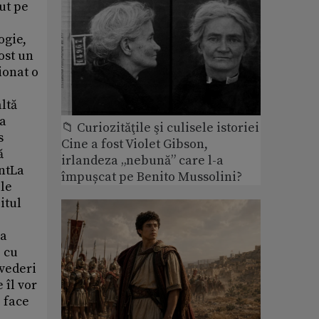
unei administraţii patriarhale de mari proporţii. Patriarhul Iustin a optat pentru instaurarea unei ordini morale în viaţa preotului, pentru o spiritualitate sacerdotală şi parohială disciplinată. Desigur, pentru acei preoţi care socoteau existenţa consistoriilor ca ceva normal, metoda pastorală a patriarhului Iustin devenea prea urgentă. Sacerdoţiu şi etica merg împreună, sunt valori reciproce. Patriarhul Iustin a refuzat să creadă că ar putea să existe slujitori nedem
📁 Curiozităţile şi culisele istoriei
Cine a fost Violet Gibson,
irlandeza „nebună” care l-a
împușcat pe Benito Mussolini?