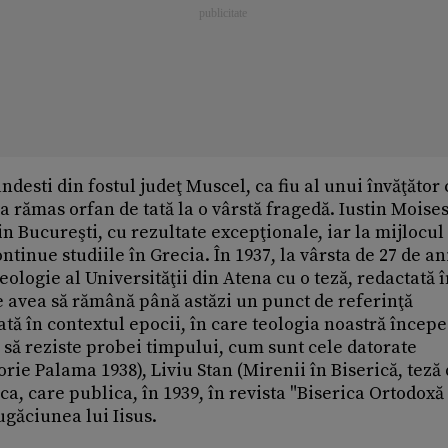
ândesti din fostul judeţ Muscel, ca fiu al unui învăţător 
, a rămas orfan de tată la o vârstă fragedă. Iustin Moise
 Bucureşti, cu rezultate excepţionale, iar la mijlocul
ontinue studiile în Grecia. În 1937, la vârsta de 27 de an
eologie al Universităţii din Atena cu o teză, redactată 
e avea să rămână până astăzi un punct de referinţă
tă în contextul epocii, în care teologia noastră începe
 să reziste probei timpului, cum sunt cele datorate
orie Palama 1938), Liviu Stan (Mirenii în Biserică, teză
a, care publica, în 1939, în revista "Biserica Ortodoxă
găciunea lui Iisus.